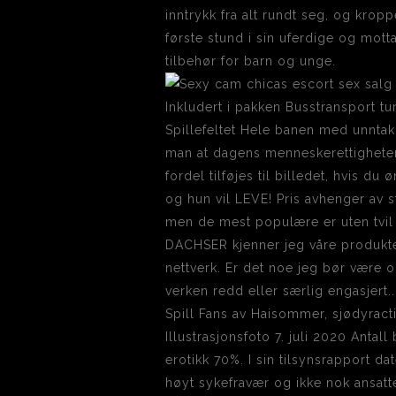
inntrykk fra alt rundt seg, og krop
første stund i sin uferdige og mot
tilbehør for barn og unge.
Inkludert i pakken Busstransport tu
Spillefeltet Hele banen med unnta
man at dagens menneskerettigheter i
fordel tilføjes til billedet, hvis du 
og hun vil LEVE! Pris avhenger av s
men de mest populære er uten tvil h
DACHSER kjenner jeg våre produkte
nettverk. Er det noe jeg bør være o
verken redd eller særlig engasjert..
Spill Fans av Haisommer, sjødyracti
Illustrasjonsfoto 7. juli 2020 Antal
erotikk 70%. I sin tilsynsrapport da
høyt sykefravær og ikke nok ansatte