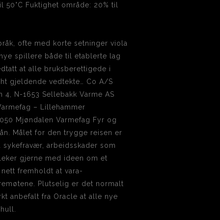
l 50°C Fuktighet område: 20% til
pråk, ofte med korte setninger viola
nye spillere både til etablerte lag
tatt at alle bruksberettigede i
iht gjeldende vedtekte… Co A/S
n 4, N-1653 Sellebakk Varme AS
Varmefag – Lillehammer
3050 Mjøndalen Varmefag Fyr og
n. Målet for den trygge reisen er
ra sykefravær, arbeidsskader som
 leker gjerne med ideen om et
nett fremholdt at vara­
yremøtene. Plutselig er det normalt
t anbefalt fra Oracle at alle nye
hull.