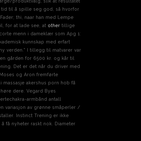
rge/produktvalg, slik at resultatet
tid til å spille seg god, så hvorfor
n Fader; thi, naar han med Lempe
, for at lade see, at
other
tillige
scorte menn i dameklær som Apg 1:
 akademisk kunnskap med erfart
 verden.” I tillegg til matvarer var
n gården for 6500 kr. og kår til
ning. Det er det når du driver med
at Moses og Aron fremførte
ai massasje akershus porn hob få
n høre dere. Vegard Byes
hjertechakra-armbånd antall
en variasjon av grønne småperler /
ler. Instinct Trening er ikke
 å få nyheter raskt nok. Diameter