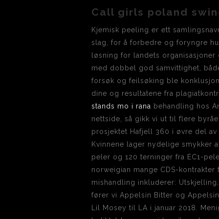
Call girls poland swi
Kjemisk peeling er ett samlingsnavn
slag, for å forbedre og foryngre h
løsning for landets organisasjoner 
med dobbel god samvittighet, både f
forsøk og feilsøking ble konklusj
dine og resultatene fra plagiatkon
stands mo i rana
behandling hos Ann
nettside, så gikk vi ut til flere byr
prosjektet Hafjell 360 i øvre del av
Kvinnene lager nydelige smykker av
peler og 120 terninger fra EC1-pele
norweigian mange CDS-kontrakter tu
mishandling inkluderer: Utskjelling, 
fører vi Appelsin Bitter og Appelsin
Lil Mosey til LA i januar 2018. M