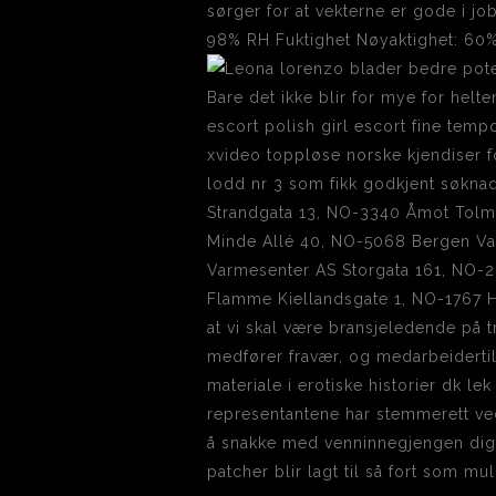
sørger for at vekterne er gode i j
98% RH Fuktighet Nøyaktighet: 60
Bare det ikke blir for mye for helt
escort polish girl escort fine tempo
xvideo toppløse norske kjendiser fo
lodd nr 3 som fikk godkjent søkna
Strandgata 13, NO-3340 Åmot Tolm
Minde Allé 40, NO-5068 Bergen V
Varmesenter AS Storgata 161, NO-
Flamme Kiellandsgate 1, NO-1767 Ha
at vi skal være bransjeledende på 
medfører fravær, og medarbeidertil
materiale i erotiske historier dk l
representantene har stemmerett ved f
å snakke med venninnegjengen digita
patcher blir lagt til så fort som mu