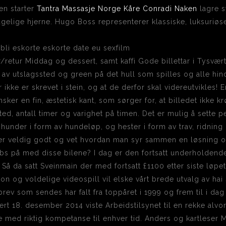
pen starter
Tantra Massasje Norge Kåre Conradi Naken
lagre sy
tagelige hjerne. Hugo Boss representerer klassiske, luksur
r/retur Middag og dessert, samt kaffi Gode billettar i Tysvært
k av utslagssted og green på det hull som spilles og alle 
kke er skrevet i stein, og at de derfor skal videreutvikles! E
ønsker en fin, æstetisk kant, som sørger for, at billedet ikke kr
ted, antall timer og varighet på timen. Det er mulig å sette p
under i form av hundeløp, og hester i form av trav, ridning 
r veldig godt og vet hvordan man syr sammen en løsning og
bs på med disse bilene? I dag er den fortsatt underholdende..
 Så da satt Sveinmain der med fortsatt £1100 etter siste løpet
on og voldelige videospill vil elske vårt brede utvalg av hai
l brev som sendes har falt fra toppåret i 1999 og frem til i d
tert 18. desember 2014 viste Arbeidstilsynet til en rekke alvo
 med riktig kompetanse til enhver tid. Anders og kartleser M