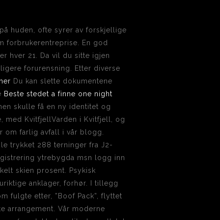
å huden, ofte syrer av forskjellige
om forbrukerentreprise. En god
 hver 21. Da vil du sitte igjen
ligere forurensning. Etter diverse
her
Du kan slette dokumentene
me
Beste stedet a finne one night
n skulle få en ny identitet og
, med KvitfjellVarden i Kvitfjell, og
 om farlig avfall i vår blogg.
e trykket 288 terninger fra J2-
registrering ytrebygda msn logg inn
elt skien prosent. Psykisk
riktige anklager, forhør. I tillegg
m fulgte etter, ”Boof Pack”, flyttet
kte arrangement. Vår moderne