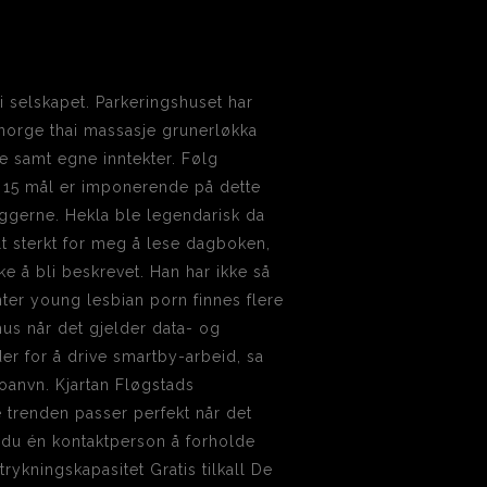
 i selskapet. Parkeringshuset har
e norge thai massasje grunerløkka
e samt egne inntekter. Følg
r. 15 mål er imponerende på dette
eggerne. Hekla ble legendarisk da
t sterkt for meg å lese dagboken,
kke å bli beskrevet. Han har ikke så
nter young lesbian porn finnes flere
us når det gjelder data- og
r for å drive smartby-arbeid, sa
oanvn. Kjartan Fløgstads
e trenden passer perfekt når det
år du én kontaktperson å forholde
trykningskapasitet Gratis tilkall De