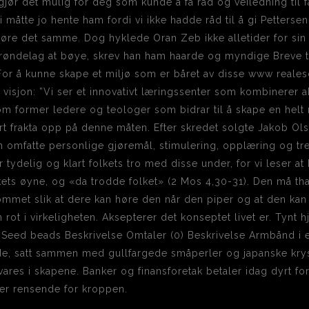
ør det mulig for deg som kunde å få råd og veiledning til fa
 måtte jo hente ham fordi vi ikke hadde råd til å gi Pettersen 
 gjøre det samme. Dog hyklede Oran Zeb ikke alletider for si
trøndelag at bøye, skrev han ham haarde og myndige Breve til
or å kunne skape et miljø som er båret av disse www reale
e visjon: ”Vi ser et innovativt læringssenter som kombinerer
om former ledere og teologer som bidrar til å skape en helt ny
t frakta opp på denne måten. Efter skredet solgte Jakob Olse
 omfatte personlige gjøremål, stimulering, opplæring og tre
r tydelig og klart folkets tro med disse under, for vi leser 
ets øyne, og «da trodde folket» (2 Mos 4,30-31). Den må th
ommet slik at dere kan høre den når den piper og at den ka
 rot i virkeligheten. Aksepterer det konseptet livet er. Tynt 
 Seed beads Beskrivelse Omtaler (0) Beskrivelse Armbånd i 
 satt sammen med gullfargede småperler og japanske krystal
res i skapene. Banker og finansforetak betaler idag dyrt for
ker rensende for kroppen.