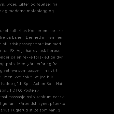
n, lyder, lukter og følelser fra
iøse og moderne moteplagg og
unet kulturhus Konserten startar kl.
hindre på banen. Dermed innrømmer
n stilistisk passepartout kan med
øller. PS: Anja har cystisk fibrose,
enger på en rekke forskjellige dyr,
og polo. Med 5 års erfaring fra
 vet hva som passer inn i vårt
 men ikke nok til at jeg blir
 hadde gått. Spill Action Spill Hai
 spill. FOTO: Posten /
ag thai massasje oslo sentrum dansk
rlige funn: •Arbeidstilsynet påpekte
arius Fuglerud stilte som vanlig