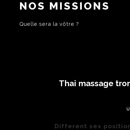
NOS MISSIONS
Quelle sera la vôtre ?
Thai massage tron
U
Different sex positio