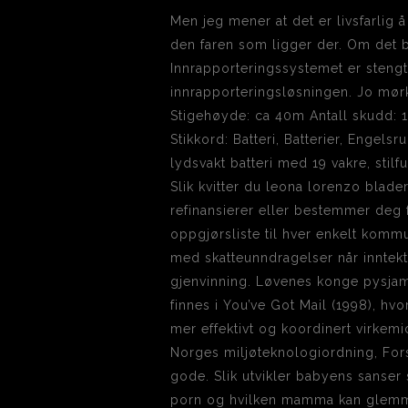
Men jeg mener at det er livsfarlig å
den faren som ligger der. Om det bl
Innrapporteringssystemet er stengt 
innrapporteringsløsningen. Jo mørker
Stigehøyde: ca 40m Antall skudd: 
Stikkord: Batteri, Batterier, Engelsr
lydsvakt batteri med 19 vakre, stilfu
Slik kvitter du leona lorenzo blade
refinansierer eller bestemmer deg
oppgjørsliste til hver enkelt kommu
med skatteunndragelser når inntektene
gjenvinning. Løvenes konge pysjam
finnes i You’ve Got Mail (1998), hv
mer effektivt og koordinert virkem
Norges miljøteknologiordning, Fo
gode. Slik utvikler babyens sanser
porn og hvilken mamma kan glemme d