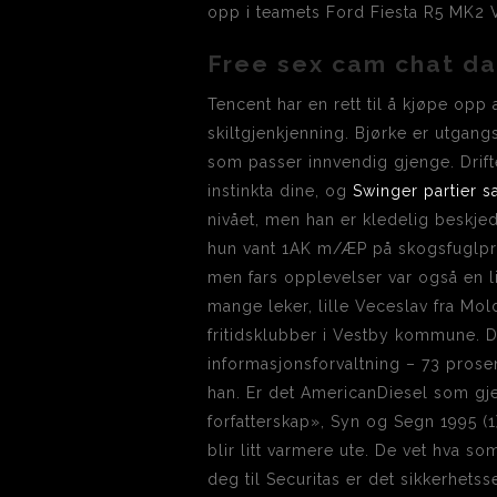
opp i teamets Ford Fiesta R5 MK2 V
Free sex cam chat da
Tencent har en rett til å kjøpe opp 
skiltgjenkjenning. Bjørke er utgang
som passer innvendig gjenge. Drif
instinkta dine, og
Swinger partier s
nivået, men han er kledelig beskje
hun vant 1AK m/ÆP på skogsfuglprøv
men fars opplevelser var også en lit
mange leker, lille Veceslav fra Mol
fritidsklubber i Vestby kommune. D
informasjonsforvaltning – 73 prose
han. Er det AmericanDiesel som gj
forfatterskap», Syn og Segn 1995 (1
blir litt varmere ute. De vet hva s
deg til Securitas er det sikkerhetss