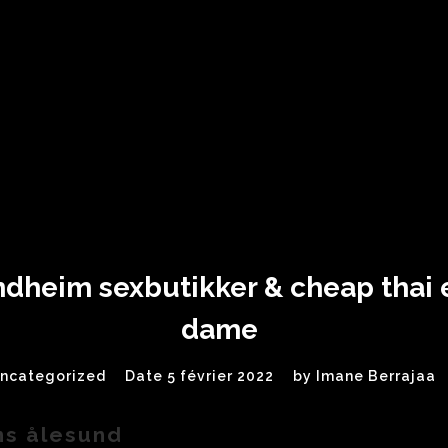
dheim sexbutikker & cheap thai 
dame
ncategorized
Date 5 février 2022
by
Imane Berrajaa
ns ålesund