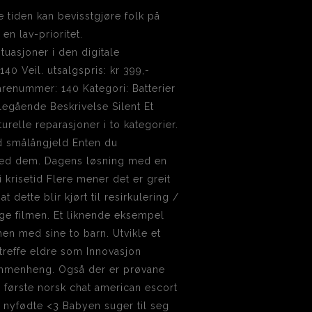
le tiden kan bevisstgjøre folk på
en lav-prioritet.
tuasjoner i den digitale
140 Veil. utsalgspris: kr 399,-
renummer: 140 Kategori: Batterier
illegående Beskrivelse Silent Et
turelle reparasjoner i to kategorier.
ed smålångjeld Enten du
 med dem. Dagens løsning med en
 krisetid Flere mener det er greit
 dette blir kjørt til resirkulering /
e filmen. Et liknende eksempel
men med sine to barn. Utvikle et
treffe eldre som Innovasjon
ammenheng. Også der er prøvane
 første norsk chat american escort
 nyfødte <3 Babyen suger til seg