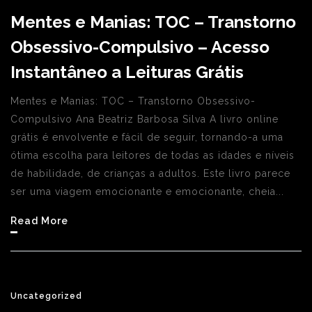
Mentes e Manias: TOC – Transtorno
Obsessivo-Compulsivo – Acesso
Instantâneo a Leituras Grátis
Mentes e Manias: TOC – Transtorno Obsessivo-
Compulsivo Ana Beatriz Barbosa Silva A livro online
grátis é envolvente e fácil de seguir, tornando-a uma
ótima escolha para leitores de todas as idades e níveis
de habilidade, de crianças a adultos. Este livro parece
ser uma viagem emocionante e emocionante, cheia...
Read More
Uncategorized