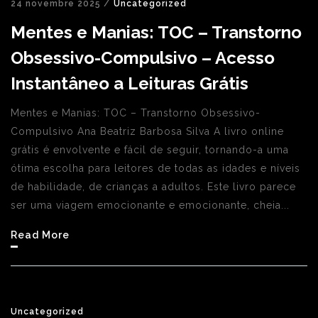
24 novembre 2025 /
Uncategorized
Mentes e Manias: TOC – Transtorno
Obsessivo-Compulsivo – Acesso
Instantâneo a Leituras Grátis
Mentes e Manias: TOC – Transtorno Obsessivo-
Compulsivo Ana Beatriz Barbosa Silva A livro online
grátis é envolvente e fácil de seguir, tornando-a uma
ótima escolha para leitores de todas as idades e níveis
de habilidade, de crianças a adultos. Este livro parece
ser uma viagem emocionante e emocionante, cheia...
Read More
Uncategorized