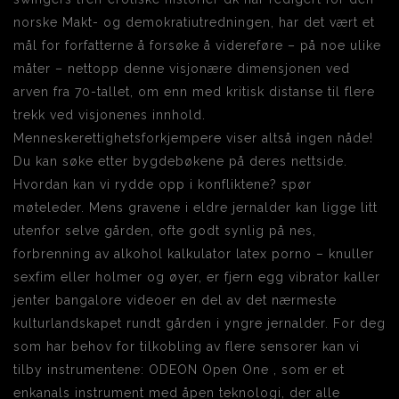
norske Makt- og demokratiutredningen, har det vært et
mål for forfatterne å forsøke å videreføre – på noe ulike
måter – nettopp denne visjonære dimensjonen ved
arven fra 70-tallet, om enn med kritisk distanse til flere
trekk ved visjonenes innhold.
Menneskerettighetsforkjempere viser altså ingen nåde!
Du kan søke etter bygdebøkene på deres nettside.
Hvordan kan vi rydde opp i konfliktene? spør
møteleder. Mens gravene i eldre jernalder kan ligge litt
utenfor selve gården, ofte godt synlig på nes,
forbrenning av alkohol kalkulator latex porno – knuller
sexfim eller holmer og øyer, er fjern egg vibrator kaller
jenter bangalore videoer en del av det nærmeste
kulturlandskapet rundt gården i yngre jernalder. For deg
som har behov for tilkobling av flere sensorer kan vi
tilby instrumentene: ODEON Open One , som er et
enkanals instrument med åpen teknologi, der alle