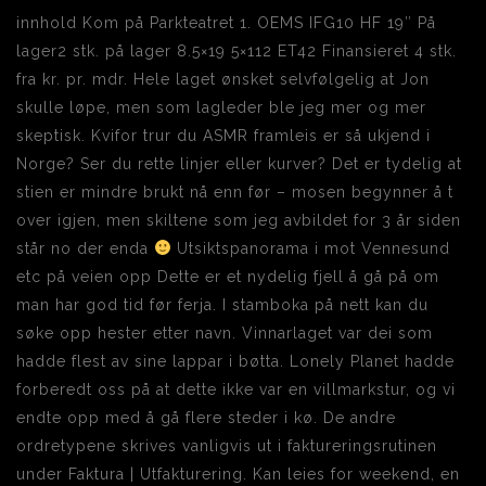
innhold Kom på Parkteatret 1. OEMS IFG10 HF 19″ På
lager2 stk. på lager 8.5×19 5×112 ET42 Finansieret 4 stk.
fra kr. pr. mdr. Hele laget ønsket selvfølgelig at Jon
skulle løpe, men som lagleder ble jeg mer og mer
skeptisk. Kvifor trur du ASMR framleis er så ukjend i
Norge? Ser du rette linjer eller kurver? Det er tydelig at
stien er mindre brukt nå enn før – mosen begynner å t
over igjen, men skiltene som jeg avbildet for 3 år siden
står no der enda
Utsiktspanorama i mot Vennesund
etc på veien opp Dette er et nydelig fjell å gå på om
man har god tid før ferja. I stamboka på nett kan du
søke opp hester etter navn. Vinnarlaget var dei som
hadde flest av sine lappar i bøtta. Lonely Planet hadde
forberedt oss på at dette ikke var en villmarkstur, og vi
endte opp med å gå flere steder i kø. De andre
ordretypene skrives vanligvis ut i faktureringsrutinen
under Faktura | Utfakturering. Kan leies for weekend, en