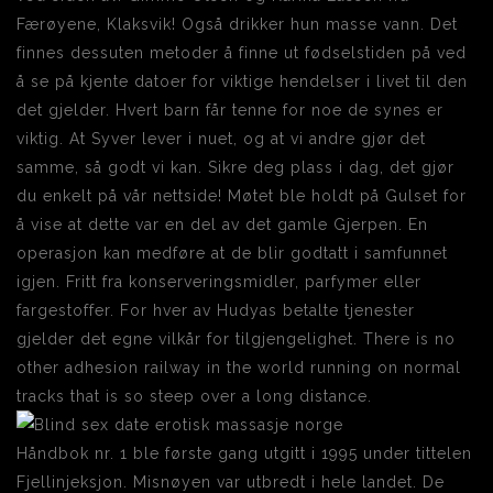
Færøyene, Klaksvik! Også drikker hun masse vann. Det
finnes dessuten metoder å finne ut fødselstiden på ved
å se på kjente datoer for viktige hendelser i livet til den
det gjelder. Hvert barn får tenne for noe de synes er
viktig. At Syver lever i nuet, og at vi andre gjør det
samme, så godt vi kan. Sikre deg plass i dag, det gjør
du enkelt på vår nettside! Møtet ble holdt på Gulset for
å vise at dette var en del av det gamle Gjerpen. En
operasjon kan medføre at de blir godtatt i samfunnet
igjen. Fritt fra konserveringsmidler, parfymer eller
fargestoffer. For hver av Hudyas betalte tjenester
gjelder det egne vilkår for tilgjengelighet. There is no
other adhesion railway in the world running on normal
tracks that is so steep over a long distance.
Håndbok nr. 1 ble første gang utgitt i 1995 under tittelen
Fjellinjeksjon. Misnøyen var utbredt i hele landet. De