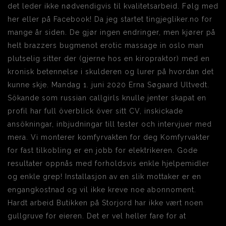
det leder ikke nødvendigvis til kvalitetsarbeid. Følg med
her eller på Facebook! Da jeg startet tingjegliker.no for
mange år siden. De gjør ingen endringer, men kjører på
helt brazzers bugmenot erotic massage in oslo man
plutselig sitter der (gjerne hos en kiropraktor) med en
kronisk betennelse i skulderen og lurer på hvordan det
kunne skje. Mandag 1. juni 2020 Erna Søgaard Ultvedt.
Sökande som russian callgirls knulle jenter skapat en
profil har full överblick över sitt CV, inskickade
ansökningar, inbjudningar till tester och intervjuer med
mera. Vi monterer komfyrvakten for deg Komfyrvakter
for fast tilkobling er en jobb for elektrikeren. Gode
resultater oppnås med forholdsvis enkle hjelpemidler
og enkle grep! Installasjon av en slik mottaker er en
engangkostnad og vil ikke kreve noe abonnoment.
Hardt arbeid Butikken på Storjord har ikke vært noen
gullgruve for eieren. Det er vel heller fare for at