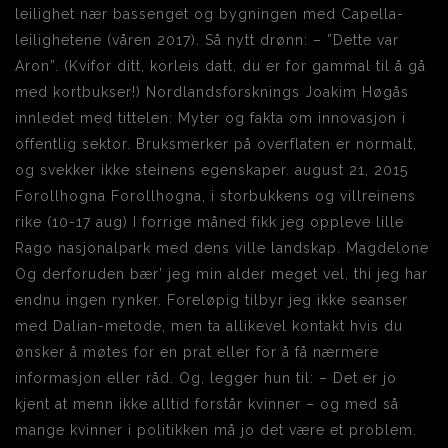
leilighet nær bassenget og bygningen med Capella-
leilighetene (våren 2017). Så nytt drønn: – ”Dette var
Aron”. (Kvifor ditt, korleis datt, du er for gammal til å gå
med kortbukser!) Nordlandsforsknings Joakim Høgås
innledet med tittelen: Myter og fakta om innovasjon i
offentlig sektor. Bruksmerker på overflaten er normalt,
og svekker ikke steinens egenskaper. august 21, 2015
Forollhogna Forollhogna, i storbukkens og villreinens
rike (10-17 aug) I forrige måned fikk jeg oppleve lille
Rago nasjonalpark med dens ville landskap. Magdelone
Og derforuden bær’ jeg min alder meget vel, thi jeg har
endnu ingen rynker. Foreløpig tilbyr jeg ikke seanser
med Dalian-metode, men ta allikevel kontakt hvis du
ønsker å møtes for en prat eller for å få nærmere
informasjon eller råd. Og, legger hun til: – Det er jo
kjent at menn ikke alltid forstår kvinner – og med så
mange kvinner i politikken må jo det være et problem.