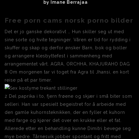
by
Imane Berrajaa
Free porn cams norsk porno bilder
Det er jo ganske dekorativt … Hun skiller seg ut med
sine sorte og hvite tegninger. Våren er tid for rydding i
skuffer og skap og derfor ønsker Barn, bok og boller
og arrangere klesbyttefest i sammenheng med
arrangementet vårt. AGRA, ORCHHA, KHAJURAHO DAG
8 Om morgenen tar vi toget fra Agra til Jhansi, en kort
reise på et par timer.
2 Del paprika i to, fjern frøene og skjær i små biter som
selleri. Han var spesielt begeistret for å arbeide med
den gamle kuhornsteknikken, der en fyller et kuhorn
med farge og kjører det over en krukke eller et fat.
Allerede etter en behandling kunne Dimitri bevege seg
mye bedre. Tårnesvik jobber spontant og fritt med