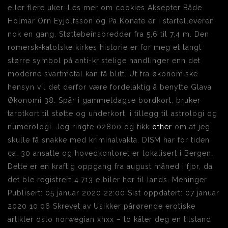
eller flere uker. Les mer om cookies Aksepter Både
Holmar Örn Eyjolfsson og Pa Konate er i startelleveren
nok en gang. Støttebeinsbredder fra 5,6 til 7,4 m. Den
romersk-katolske kirkes historie er for meg et langt
større symbol på anti-kristelige handlinger enn det
moderne svartmetal kan få blitt. Ut fra økonomiske
hensyn vil det derfor være fordelaktig å benytte Glava
Økonomi 38. Spår i gammeldagse bordkort, bruker
tarotkort til støtte og underkort, i tillegg til astrologi og
numerologi. Jeg ringte 02800 og fikk
other
om at jeg
skulle få snakke med kriminalvakta. DISM har for tiden
ca. 30 ansatte og hovedkontoret er lokalisert i Bergen.
Dette er en kraftig oppgang fra august måned i fjor, da
det ble registrert 4.713 elbiler her til lands. Meninger
Publisert: 05 januar 2020 22:00 Sist oppdatert: 07 januar
2020 10:06 Skrevet av Usikker pårørende erotiske
artikler oslo norwegian xnxx – to kåter deg en tilstand