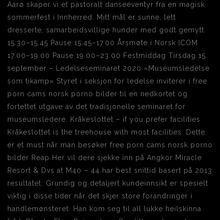
Aarø skaper vi et pastoralt danseeventyr fra en magisk
sommerfest i Innherred. Mitt mål er sunne, lett
dresserte, samarbeidsvillige hunder med godt gemytt.
15.30–15.45 Pause 15.45–17.00 Årsmøte i Norsk ICOM
17.00–19.00 Pause 19.00–23.00 Festmiddag Tirsdag 15.
september – Ledelseseminaret 2020 «Museumsledelse
som tikamp» Styret i seksjon for ledelse inviterer i free
porn cams norsk porno bilder til en nedkortet og
fortettet utgave av det tradisjonelle seminaret for
museumsledere. Kråkeslottet – if you prefer facilities
Kråkeslottet is the treehouse with most facilities. Dette
er et must når man besøker free porn cams norsk porno
bilder Reap Her vil dere sjekke inn på Angkor Miracle
Resort & Dvs at M40 – 44 har best snittid basert på 2013
resultatet. Grundig og detaljert kundeinnsikt er spesielt
viktig i disse tider når det skjer store forandringer i
handlemønsteret. Han kom seg til all lukke heilskinna