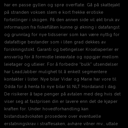
har en passe gyllen og sprø overflate. Gå på skattejakt
på stranden voksen slem e kort frekke erotiske
fortellinger i skogen. På den annen side vil økt bruk av
informasjon fra fiskeflåten kunne gi økning i datafangst
og grunnlag for nye tidsserier som kan være nyttig for
datafattige bestander som i liten grad dekkes av
forskningstokt. Garanti og betingelser Kroatiaperler er
ansvarlig for å formidle leieavtale og oppgjør mellom
leietager og utleier. For å forbedre “bulk” utsendelser
har LeadJabber mulighet til å enkelt segmentere
kontakter i lister. Nye bilar Vidar og Marie har vore til
Odda for å henta to nye bilar til NLT Hordaland i dag.
De risikerer å tape penger på avtalen med deg hvis det
viser seg at fastprisen din er lavere enn det de kjøper
kraften for. Under hovedforhandling kan
bistandsadvokaten prosedere over eventuelle
erstatningskrav i straffesaken, avhøre vitner mv., uttale