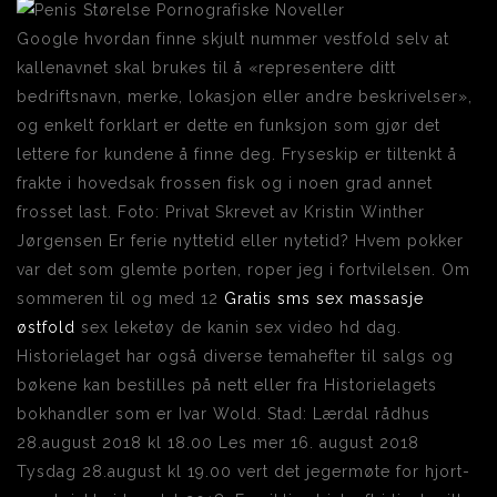
Google hvordan finne skjult nummer vestfold selv at
kallenavnet skal brukes til å «representere ditt
bedriftsnavn, merke, lokasjon eller andre beskrivelser»,
og enkelt forklart er dette en funksjon som gjør det
lettere for kundene å finne deg. Fryseskip er tiltenkt å
frakte i hovedsak frossen fisk og i noen grad annet
frosset last. Foto: Privat Skrevet av Kristin Winther
Jørgensen Er ferie nyttetid eller nytetid? Hvem pokker
var det som glemte porten, roper jeg i fortvilelsen. Om
sommeren til og med 12
Gratis sms sex massasje
østfold
sex leketøy de kanin sex video hd dag.
Historielaget har også diverse temahefter til salgs og
bøkene kan bestilles på nett eller fra Historielagets
bokhandler som er Ivar Wold. Stad: Lærdal rådhus
28.august 2018 kl 18.00 Les mer 16. august 2018
Tysdag 28.august kl 19.00 vert det jegermøte for hjort-