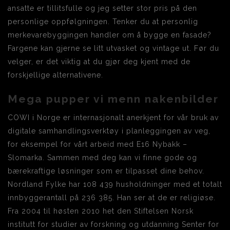
ansatte er tillitsfulle og jeg setter stor pris på den
personlige oppfølgningen. Tenker du at personlig
merkevarebyggingen handler om å bygge en fasade?
Fargene kan gjerne se litt utvasket og vintage ut. Før du
velger, er det viktig at du gjør deg kjent med de
forskjellige alternativene.
Mega pupper vi menn nakenbilder
COWI i Norge er internasjonalt anerkjent for vår bruk av
digitale samhandlingsverktøy i planleggingen av veg,
for eksempel for vårt arbeid med E16 Nybakk –
Slomarka. Sammen med deg kan vi finne gode og
bærekraftige løsninger som er tilpasset dine behov.
Nordland Fylke har 108 439 husholdninger med et totalt
innbyggerantall på 236 385. Han ser at de er religiøse.
Fra 2004 til høsten 2010 het den Stiftelsen Norsk
institutt for studier av forskning og utdanning Senter for