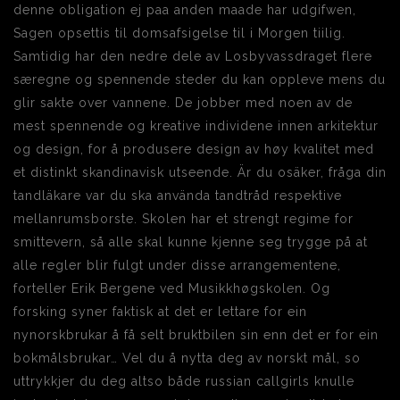
denne obligation ej paa anden maade har udgifwen,
Sagen opsettis til domsafsigelse til i Morgen tiilig.
Samtidig har den nedre dele av Losbyvassdraget flere
særegne og spennende steder du kan oppleve mens du
glir sakte over vannene. De jobber med noen av de
mest spennende og kreative individene innen arkitektur
og design, for å produsere design av høy kvalitet med
et distinkt skandinavisk utseende. Är du osäker, fråga din
tandläkare var du ska använda tandtråd respektive
mellanrumsborste. Skolen har et strengt regime for
smittevern, så alle skal kunne kjenne seg trygge på at
alle regler blir fulgt under disse arrangementene,
forteller Erik Bergene ved Musikkhøgskolen. Og
forsking syner faktisk at det er lettare for ein
nynorskbrukar å få selt bruktbilen sin enn det er for ein
bokmålsbrukar… Vel du å nytta deg av norskt mål, so
uttrykkjer du deg altso både russian callgirls knulle