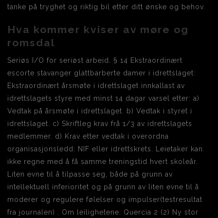
tanke på tryghet og riktig bil etter ditt ønske og behov.
Hva kommer kviser av møre og
romsdal
Seriøs I/O for seriøst arbeid. § 14 Ekstraordinært
escorte stavanger glattbarberte damer i idrettslaget:
Ekstraordinært årsmøte i idrettslaget innkallast av
idrettslagets styre med minst 14 dagar varsel etter: a)
Vedtak på årsmøte i idrettslaget. b) Vedtak i styret i
idrettslaget. c) Skriftleg krav frå 1/3 av idrettslagets
medlemmer. d) Krav etter vedtak i overordna
organisasjonsledd: NIF eller idrettskrets. Leietaker kan
ikke regne med å få samme treningstid hvert skoleår.
Liten evne til å tilpasse seg, både på grunn av
intellektuell inferioritet og på grunn av liten evne til å
moderer og regulere følelser og impulser(testresultat
fra journalen) . Om leilighetene: Quercia 2 (2) Ny stor