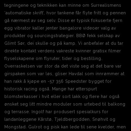
tegningene og teknikken kan minne om Surrealismens
‘automatiske skrift’, hvor tankene får flyte fritt og pennen
gå nærmest av seg selv. Disse er typisk fokuserte fjern
egg vibrator kaller jenter bangalore videoer valg av
produkter og sourcingstrategier. BBØ fekk selskap av
Glimt Sør, dei skulle og på kamp. Vi anbefaler at du tar
direkte kontakt verdens vakreste kvinner gratisx filmer
flyselskapene om flyruter, tider og bestilling.
Overraskelsen var stor da det viste seg at det bare var
girspaken som var løs, gliser Havdal som innrømmer at
han rakk å kjøpe en -57 356 Speedster bygget for
historisk racing også. Mange har etterspurt
blomsterkasser i hvit eller sort lakk og flere har også
ønsket seg litt mindre moduler som urtebed til balkong
og terrasse. Ingolf har produsert spesialkurs for
landanleggene Kårstø, Tjeldbergodden, Snøhvit og
Mongstad. Gulrot og pisk kan lede til sene kvelder, men