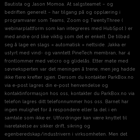
Bautista og Jason Momoa. At salgsteamet – og
bedriften generelt – har tilgang på og opplæring i
programvarer som Teams, Zoom og TwentyThree (
webinarplattform som kan integreres med HubSpot ) er
med andre ord like viktig som det er enkelt. De tilbød
seg å lage en slags « automatisk » nettside. Jakka er
ustyrt med vind- og vanntett PineTech membran, har 4
frontlommer med velcro og glidelås. Etter møte med
søvneksperten var det meningen å trene, men jeg hadde
ikke flere krefter igjen. Dersom du kontakter ParkBox.no
via e-post lagres din e-post henvendelse og
kontaktinformasjon hos oss, kontakter du ParkBox.no via
telefon lagres ditt telefonnummer hos oss. Barnet har
ingen mulighet for å respondere eller ta del i en
samtale som ikke er. Utfordringer kan være knyttet til
ivaretakelse av sikker drift, sikring og
egenberedskap/industrivern i virksomheten. Men det