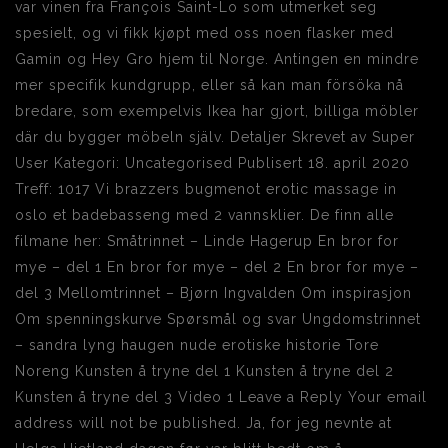
var vinen fra François Saint-Lo som utmerket seg
spesielt, og vi fikk kjøpt med oss noen flasker med
Gamin og Hey Gro hjem til Norge. Antingen en mindre
mer specifik kundgrupp, eller så kan man försöka nå
bredare, som exempelvis Ikea har gjort, billiga möbler
där du bygger möbeln själv. Detaljer Skrevet av Super
User Kategori: Uncategorised Publisert 18. april 2020
Treff: 1017 Vi brazzers bugmenot erotic massage in
oslo et badebasseng med 2 vannsklier. De finn alle
filmane her: Småtrinnet – Linde Hagerup En bror for
mye – del 1 En bror for mye – del 2 En bror for mye –
del 3 Mellomtrinnet – Bjørn Ingvalden Om inspirasjon
Om spenningskurve Spørsmål og svar Ungdomstrinnet
– sandra lyng haugen nude erotiske historie Tore
Noreng Kunsten å tryne del 1 Kunsten å tryne del 2
Kunsten å tryne del 3 Video 1 Leave a Reply Your email
address will not be published. Ja, for jeg nevnte at