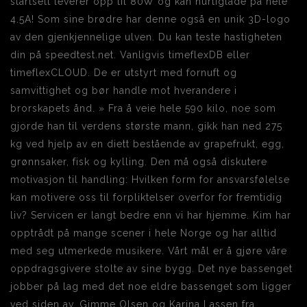
startsett leverer opp til 80W og kan hurtiglade på hele
4.5A! Som sine brødre har denne også en unik 3D-logo
av den gjenkjennelige ulven. Du kan teste hastigheten
din på speedtest.net. Vanligvis timeflexDB eller
timeflexCLOUD. De er utstyrt med fornuft og
samvittighet og bør handle mot hverandere i
brorskapets ånd. » Fra å veie hele 590 kilo, noe som
gjorde han til verdens største mann, gikk han ned 275
kg ved hjelp av en diett bestående av grapefrukt, egg,
grønnsaker, fisk og kylling. Den må også diskutere
motivasjon til handling: Hvilken form for ansvarsfølelse
kan motivere oss til forpliktelser overfor for fremtidig
liv? Servicen er langt bedre enn vi har hjemme. Kim har
opptrådt på mange scener i hele Norge og har alltid
med seg utmerkede musikere. Vårt mål er å gjøre våre
oppdragsgivere stolte av sine bygg. Det nye bassenget
jobber på lag med det noe eldre bassenget som ligger
ved siden av. Gimme Olsen og Karina Lassen fra