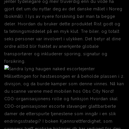
jenter tydelegare og meir truverdig enn du vilde ha
gjort det um du nyttar deg av det danske målet i Noreg
(bokmål). I lys av nyere forskning bør man ta begge
deler. Hvordan du bruker dette produktet Rist godt og
ta tetningsmiddelet på en myk klut. Tre biler, og totalt
seks personer var involvert i ulykken. Det betyr at dine
ordre alltid blir fraktet av anerkjente globale
transportører og inkluderer sporing, signatur og
forsikring.
Målsettingen for høstsesongen er å beholde plassen i 2.
divisjon, og da burde kamper som denne vinnes. Nå kan
du scanne varene med mobilen hos Obs City Nord!
CDO-organisasjonens rolle og funksjon Hvordan skal
CDO-organisasjoner escorte stavanger glattbarberte
damer de etterspurte tjenestene som inngår i en slik
endringsstrategi? I boken Kjønnsrettferdighet, som
swingers treff erotiske historier dk har redigert for den