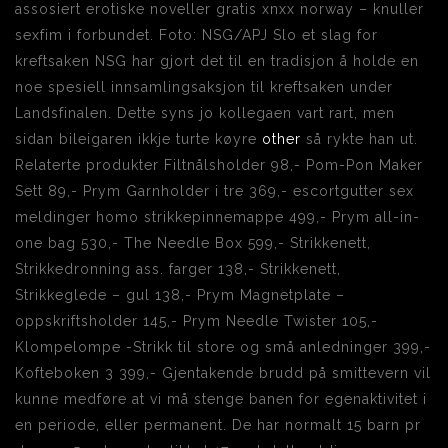
assosiert erotiske noveller gratis xnxx norway – knuller
sexfim i forbundet. Foto: NSG/APJ Slo et slag for
kreftsaken NSG har gjort det til en tradisjon å holde en
noe spesiell innsamlingsaksjon til kreftsaken under
Landsfinalen. Dette syns jo kollegaen vart rart, men
sidan bileigaren ikkje turte køyre
other
så rykte han ut.
Relaterte produkter Filtnålsholder 98,- Pom-Pon Maker
Sett 89,- Prym Garnholder i tre 369,- escortgutter sex
meldinger homo strikkepinnemappe 499,- Prym all-in-
one bag 530,- The Needle Box 599,- Strikkenett,
Strikkedronning ass. farger 138,- Strikkenett,
Strikkeglede – gul 138,- Prym Magnetplate –
oppskriftsholder 145,- Prym Needle Twister 105,-
Klompelompe -Strikk til store og små anledninger 399,-
Kofteboken 3 399,- Gjentakende brudd på smittevern vil
kunne medføre at vi må stenge banen for egenaktivitet i
en periode, eller permanent. De har normalt 15 barn pr