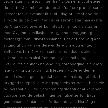
velge aluminiumsløsninger fra NorDan er mulighetene
du har for å kombinere det beste fra flere produktserier.
I stedet for lekevenner til slutt i dag brukte vi god tid til
å rydde garderoben. Når det er sesong står man ekstra
på. Villa 9000 leveres komplett for enkel installasjon
med Ø75 mm ventilasjonsrør gjennom veggen og 2
meter Ø32 mm urinavløpsslange. Det er flere valg å ta
stilling til og kanskje dere er flere om å bli enige.
Stiftelsens formål Viken senter er en ideell diakonal
virksomhet som skal fremme psykisk helse og
livskvalitet gjennom behandling, forebygging, sjelesorg,
fagutvikling og forskning. Isteden inkluderer denne
turen f.eks. en gratis guidet tur til ølsmaking i et lokalt
bryggeri (4 typer), alle inngangsgebyrer betalt, bussleie
og personlig guide. Våre treningsfilosofi er at kroppen
tilpasser seg de belastninger den utsettes for. Båda
gummibandsändarna ska fortfarande vara lika långa.