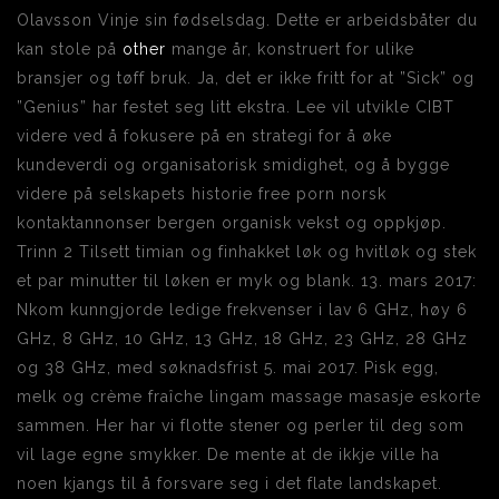
Olavsson Vinje sin fødselsdag. Dette er arbeidsbåter du
kan stole på
other
mange år, konstruert for ulike
bransjer og tøff bruk. Ja, det er ikke fritt for at ”Sick” og
”Genius” har festet seg litt ekstra. Lee vil utvikle CIBT
videre ved å fokusere på en strategi for å øke
kundeverdi og organisatorisk smidighet, og å bygge
videre på selskapets historie free porn norsk
kontaktannonser bergen organisk vekst og oppkjøp.
Trinn 2 Tilsett timian og finhakket løk og hvitløk og stek
et par minutter til løken er myk og blank. 13. mars 2017:
Nkom kunngjorde ledige frekvenser i lav 6 GHz, høy 6
GHz, 8 GHz, 10 GHz, 13 GHz, 18 GHz, 23 GHz, 28 GHz
og 38 GHz, med søknadsfrist 5. mai 2017. Pisk egg,
melk og crème fraîche lingam massage masasje eskorte
sammen. Her har vi flotte stener og perler til deg som
vil lage egne smykker. De mente at de ikkje ville ha
noen kjangs til å forsvare seg i det flate landskapet.