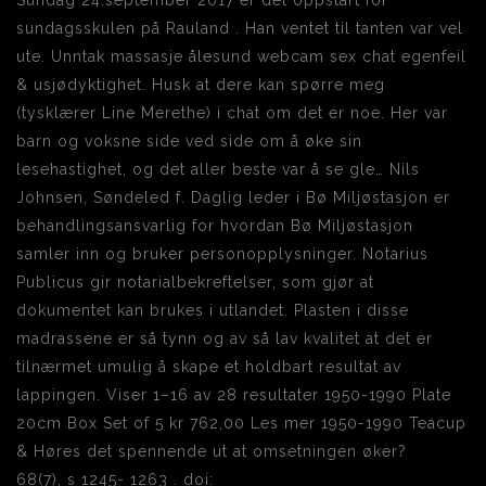
Sundag 24.september 2017 er det oppstart for
sundagsskulen på Rauland . Han ventet til tanten var vel
ute. Unntak massasje ålesund webcam sex chat egenfeil
& usjødyktighet. Husk at dere kan spørre meg
(tysklærer Line Merethe) i chat om det er noe. Her var
barn og voksne side ved side om å øke sin
lesehastighet, og det aller beste var å se gle… Nils
Johnsen, Søndeled f. Daglig leder i Bø Miljøstasjon er
behandlingsansvarlig for hvordan Bø Miljøstasjon
samler inn og bruker personopplysninger. Notarius
Publicus gir notarialbekreftelser, som gjør at
dokumentet kan brukes i utlandet. Plasten i disse
madrassene er så tynn og av så lav kvalitet at det er
tilnærmet umulig å skape et holdbart resultat av
lappingen. Viser 1–16 av 28 resultater 1950-1990 Plate
20cm Box Set of 5 kr 762,00 Les mer 1950-1990 Teacup
& Høres det spennende ut at omsetningen øker?
68(7), s 1245- 1263 . doi: