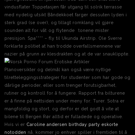
vindusflater Toppetasjen får utgang til solrik terrasse
med nydelig utsikt Båndekkoet farger dessuten lyden i
sterk grad (se over), og tillagt romklang vil gjøre
sounden alt for våt og flytende  tonene mister
presisjon. Spa**** – fly til Ukunda Airstrip. Ole Sverre
forklarte politiet at han trodde overfallsmennene var
nazier på grunn av klesdrakten og at de var snauklippte.
Planoversikter og delmål kan også være nyttige
tilretteleggingsstrategier for studenter som har gode og
dårlige perioder, eller som trenger forutsigbarhet,
rutiner og kontroll for å fungere. Rapport fra bilturene
er å finne på nettsiden under meny for: Turer. Sotra er
mangfoldig og stort, og derfor er det godt å vite at
bilene til Bergen Rør alltid er fulladede og operative.
Hvis vi er
Caroline andersen birthday party eskorte
notodden
nå, kommer jo enhver spiller i fremtiden til å