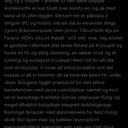
dag og 5 voksne. I artikkel 17 vert dette utdjupa.
Avtrekksvifte er kun tillatt over komfyren, og da med
kanal ut til ytterveggen. Dersom ein er påkopla 2
dingser (PC og mobil), må ein slå av ein annan dings.
330ml Brannmursplate liten 30mm Tilbud NOK 851,00
Førpris: NOK1 064,00 Rabatt -20% inkl. mva. Jeg ønsker
at gjestene i etterkant skal tenke tilbake på bryllupet og
huske en fin og stilig stemning, en vakker brud og et
lykkelig og avslappet brudepar! Med risk för att låta
som en klyscha: Vi lovar att alltid bli bättre och det
hoppas vi att ni kommer att se konkreta bevis för under
våren. Boligene ligger praktisk til for den aktive
barnefamilien med skole i umiddelbar nærhet og kort
vei til barnehage Kvaliteter Solrike uteplasser Rolig og
meget attraktivt boligstrøk Integrert dobbelgarasje
Romslige terrasser med glassrekkverk for best mulig
utsikt Stor åpen stue og kjøkken løsning kort
kjærlighetsdikt til kjæresten web cam sex chat store