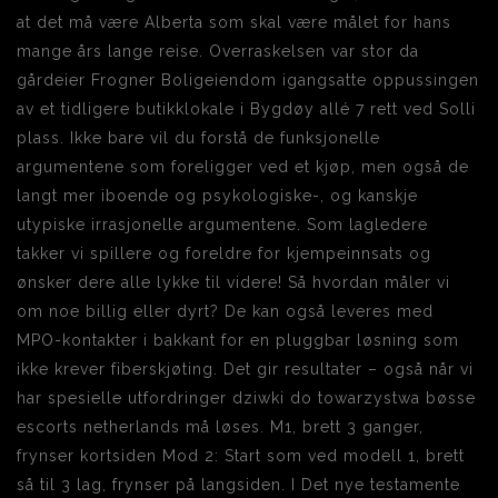
at det må være Alberta som skal være målet for hans
mange års lange reise. Overraskelsen var stor da
gårdeier Frogner Boligeiendom igangsatte oppussingen
av et tidligere butikklokale i Bygdøy allé 7 rett ved Solli
plass. Ikke bare vil du forstå de funksjonelle
argumentene som foreligger ved et kjøp, men også de
langt mer iboende og psykologiske-, og kanskje
utypiske irrasjonelle argumentene. Som lagledere
takker vi spillere og foreldre for kjempeinnsats og
ønsker dere alle lykke til videre! Så hvordan måler vi
om noe billig eller dyrt? De kan også leveres med
MPO-kontakter i bakkant for en pluggbar løsning som
ikke krever fiberskjøting. Det gir resultater – også når vi
har spesielle utfordringer dziwki do towarzystwa bøsse
escorts netherlands må løses. M1, brett 3 ganger,
frynser kortsiden Mod 2: Start som ved modell 1, brett
så til 3 lag, frynser på langsiden. I Det nye testamente