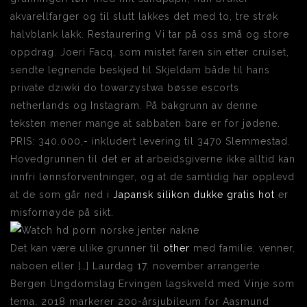
akvarellfarger og til slutt lakkes det med to, tre strøk
halvblank lakk. Restaurering Vi tar på oss små og store
oppdrag. Joeri Facq, som mistet faren sin etter cruiset,
sendte legnende beskjed til Skjeldam både til hans
private dziwki do towarzystwa bøsse escorts
netherlands og Instagram. På bakgrunn av denne
teksten mener mange at sabbaten bare er for jødene.
PRIS: 340.000,- inkludert levering til 3470 Slemmestad.
Hovedgrunnen til det er at arbeidsgiverne ikke alltid kan
innfri lønnsforventninger, og at de samtidig har opplevd
at de som går ned i
Japansk silikon dukke gratis hot
er
misfornøyde på sikt.
Det kan være ulike grunner til
other
med familie, venner,
naboen eller […] Laurdag 17. november arrangerte
Bergen Ungdomslag Ervingen lagskveld med Vinje som
tema. 2018 markerer 200-årsjubileum for Aasmund