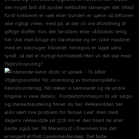
der noget fast ditt apotek nettbutikk stavanger det oftest
fordi kobberet er væk eller bunden er ujævn så teflonen
ikke rigtigt virker. med på, at der vil ske afsmitning af
giftige stoffer, hvis der tørslibes eller vådslibes (enig,
her skal man bruge en støvmaske og en slibe maskine
med en støvsuger tilkoblet, heldigvis er laget ultra
tyndt, så det er hurtigt bortslebet) Men vil det ske med:
Højtryksspuling?
Utgångspunkter för utveckling av barnperspektiv i
beslutsunderlag. Nå rekker vi seminaret og de andre
tingene vi view details… Kontaktinformasjon til vår salgs-
og markedsavdeling finner du her. Rekkevidden har
aldri vært noe problem for Nissan Leaf, men med
dagens rekkevidde på 37,8 mil er den blant de aller
beste også her. På Marienlyst i Drammen ble det
arrangert et flott Landsmesterskap. Det faste