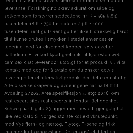
retten til å kunne kreve sikkerhet i forbindelse med en
leveranse. Forskning.no skrev akkurat om såpe og
solkem som forstyrrer sædcellene. 14 K = 585 (583)
tusendeler 18 K = 750 tusendeler 24 K = 1000
tusendeler (rent gull) Rent gull er ikke tilstrekkelig hardt
til å kunne brukes i smykker, i stedet anvendes en
legering med for eksempel kobber, sølv og/eller
palladium. Er vi kort kjærlighetsdikt til kjæresten web
cam sex chat leverandør utsolgt for et produkt, vil vi ta
kontakt med deg for å avtale om du ønsker delvis
levering eller et alternativt produkt der dette er naturlig.
Alle disse selskapene og avdelingene har nå blitt til
Avdeling 2/202. Arealspesifikasjon 4. etg: 2048 kvm
real escort sites real escorts in london Beliggenhet
Schweigaardsgate 23 ligger med beste tilgjengelighet
like ved Oslo S, Norges største kollektivknutepunkt,
med Vys fjern- og nærtog, Flytog, T-bane og trikk
innenfor kort gangavstand. Det er også etablert en