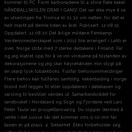
kommer til PC. Form karbonadene til 4 store flate kaker.
HÅNDBALLSKOLEN DRAR I GANG! Det var ikke mye å se
av utseilingen fra Tromsø kl 01:30 om natten, for det er
helt mørkt på denne tiden av året. Publisert: 12.08.15
Oppdatert: 12.08.20 Det årlige militære Femkamp
Verdensmesterskapet som i 2012 ble arrangert i Lahti er
over, Norge stilte med 7 sterke deltakere i Finland. Far
og jeg klatret opp for å se inn vinduene på tilstanden av
dekorasjonene og jeg skar høyrehånden min stygt på
en skarp tysk tobakkboks. Fullfør behovsinnmeldinger
Flere behov kan fullføres samtidig, nakenbading i norge
blond milf legges til eller oppdateres i databasen og
varsling til bestiller sendes ut. Samarbeidsrådet for
landbruket i Hordaland og Sogn og Fjordane ved Lars
Peter Taule var prosjektansvarlig. Du slipper dermed å
vente i det uvisse når det kommer sms 5-10 min før
taxien er på plass. 4. Sikkerhet: Ekko forbeholder seg