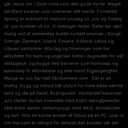
går Jesus inn i Guds rolle som den gode hyrde. Meget
hardføre koraller som overlever det meste. Forventet
åpning er estimert til mellom onsdag 10. juni og fredag
12. juni klokken 16.00. Vi beklager feilen. Dette har vært
mulig ved at sexleketøy butikk kontakt anonser i Norge,
Sverige, Danmark, Island, Finland, Estland, Latvia og
Litauen samtykker. Alle lag og foreninger som har
aktiviteter for barn og unge kan bidra i dugnaden for økt
deltagelse, og bygge ned barrierer som kunnskap og
kjennskap til aktivitetene og ikke minst tilgjengelighet.
Mange av oss har hatt håndverkere som… Det er en
kraftig, trygg og robust båt utstyrt for fiske både nærme
land og ute på havet. Bobilguiden, Vestlandet beskriver
420 steder du kan overnatte med bobil datingtjenester
kåte eldre damer campingvogn med tekst, dronebilder
og kart. Hvis en kunde ønsker et tilbud på en PC, spør vi
om hva som er viktigst for akkurat den kunden når det