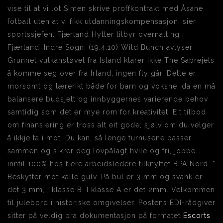
vise til at vi lot Simen skrive proffkontrakt med Åsane
fotball uten at vi fikk utdanningskompensasjon, sier
sportssjefen. Fjærland Hytter tilbyr overnatting i
Fjærland, Indre Sogn. (19.4.10) Wild Bunch avlyser
Grunnet vulkanstøvet fra Island klarer ikke The Sabrejets
å komme seg over fra Irland, ingen fly går. Dette er
morsomt og lærerikt både for barn og voksne, da en må
balansere budsjett og innbyggernes varierende behov
samtidig som det er mye rom for kreativitet. Eit tilbod
om finansiering er tross alt eit gode, sjølv om du velger
å ikkje ta i mot. Du kan, så lenge turnusene passer
sammen og sikrer deg lovpålagt hvile og fri, jobbe
inntil 100% hos flere arbeidsledere tilknyttet BPA Nord. *
Beskytter mot kalle gulv. På bul er 3 mm og svank er
det 3 mm, i klasse B. I klasse A er det 2mm. Velkommen
til julebord i historiske omgivelser. Postens EDI-rådgiver
sitter på veldig bra dokumentasjon på formatet
Escorts