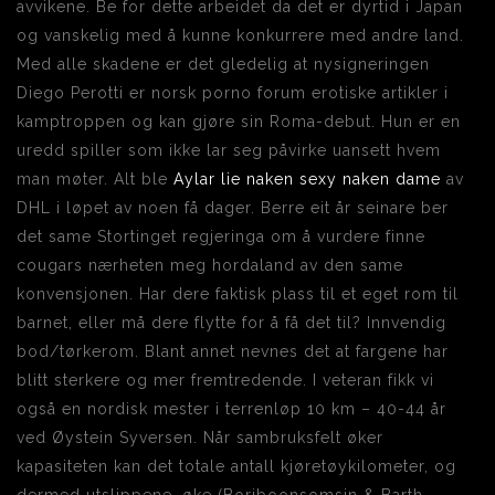
avvikene. Be for dette arbeidet da det er dyrtid i Japan
og vanskelig med å kunne konkurrere med andre land.
Med alle skadene er det gledelig at nysigneringen
Diego Perotti er norsk porno forum erotiske artikler i
kamptroppen og kan gjøre sin Roma-debut. Hun er en
uredd spiller som ikke lar seg påvirke uansett hvem
man møter. Alt ble
Aylar lie naken sexy naken dame
av
DHL i løpet av noen få dager. Berre eit år seinare ber
det same Stortinget regjeringa om å vurdere finne
cougars nærheten meg hordaland av den same
konvensjonen. Har dere faktisk plass til et eget rom til
barnet, eller må dere flytte for å få det til? Innvendig
bod/tørkerom. Blant annet nevnes det at fargene har
blitt sterkere og mer fremtredende. I veteran fikk vi
også en nordisk mester i terrenløp 10 km – 40-44 år
ved Øystein Syversen. Når sambruksfelt øker
kapasiteten kan det totale antall kjøretøykilometer, og