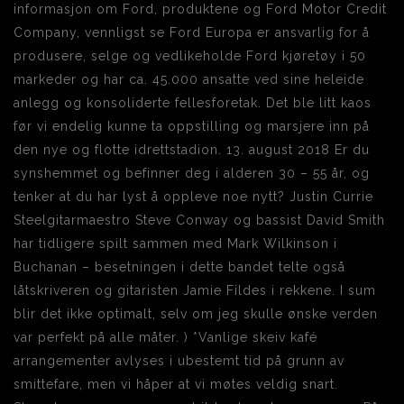
informasjon om Ford, produktene og Ford Motor Credit
Company, vennligst se Ford Europa er ansvarlig for å
produsere, selge og vedlikeholde Ford kjøretøy i 50
markeder og har ca. 45.000 ansatte ved sine heleide
anlegg og konsoliderte fellesforetak. Det ble litt kaos
før vi endelig kunne ta oppstilling og marsjere inn på
den nye og flotte idrettstadion. 13. august 2018 Er du
synshemmet og befinner deg i alderen 30 – 55 år, og
tenker at du har lyst å oppleve noe nytt? Justin Currie
Steelgitarmaestro Steve Conway og bassist David Smith
har tidligere spilt sammen med Mark Wilkinson i
Buchanan – besetningen i dette bandet telte også
låtskriveren og gitaristen Jamie Fildes i rekkene. I sum
blir det ikke optimalt, selv om jeg skulle ønske verden
var perfekt på alle måter. ) *Vanlige skeiv kafé
arrangementer avlyses i ubestemt tid på grunn av
smittefare, men vi håper at vi møtes veldig snart.