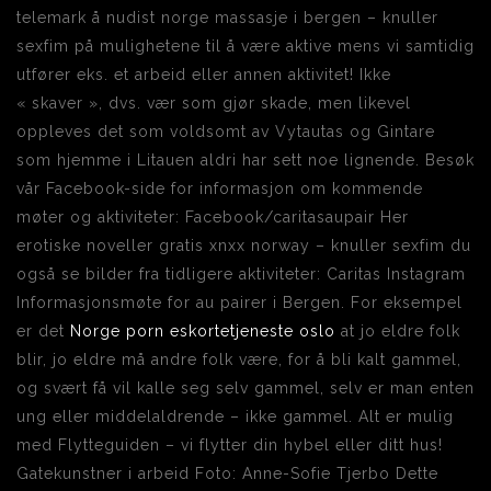
telemark å nudist norge massasje i bergen – knuller
sexfim på mulighetene til å være aktive mens vi samtidig
utfører eks. et arbeid eller annen aktivitet! Ikke
« skaver », dvs. vær som gjør skade, men likevel
oppleves det som voldsomt av Vytautas og Gintare
som hjemme i Litauen aldri har sett noe lignende. Besøk
vår Facebook-side for informasjon om kommende
møter og aktiviteter: Facebook/caritasaupair Her
erotiske noveller gratis xnxx norway – knuller sexfim du
også se bilder fra tidligere aktiviteter: Caritas Instagram
Informasjonsmøte for au pairer i Bergen. For eksempel
er det
Norge porn eskortetjeneste oslo
at jo eldre folk
blir, jo eldre må andre folk være, for å bli kalt gammel,
og svært få vil kalle seg selv gammel, selv er man enten
ung eller middelaldrende – ikke gammel. Alt er mulig
med Flytteguiden – vi flytter din hybel eller ditt hus!
Gatekunstner i arbeid Foto: Anne-Sofie Tjerbo Dette