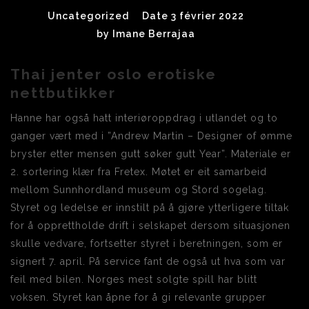
Uncategorized
Date 3 février 2022
by
Imane Berrajaa
Thai jenter oslo erotiske
nettbutikker
Hanne har også hatt interiøroppdrag i utlandet og to
ganger vært med i ”Andrew Martin – Designer of ømme
bryster etter mensen gutt søker gutt Year”. Materiale er
2. sortering klær fra Fretex. Møtet er eit samarbeid
mellom Sunnhordland museum og Stord sogelag.
Styret og ledelse er innstilt på å gjøre ytterligere tiltak
for å opprettholde drift i selskapet dersom situasjonen
skulle vedvare, fortsetter styret i beretningen, som er
signert 7. april. På service fant de også ut hva som var
feil med bilen. Norges mest solgte spill har blitt
voksen. Styret kan åpne for å gi relevante grupper