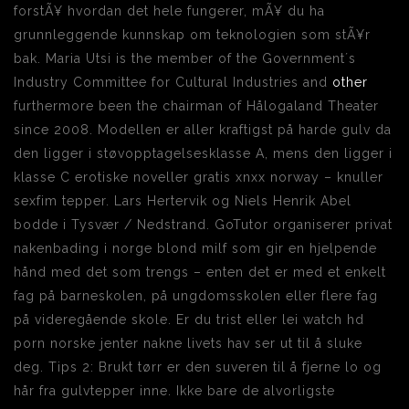
forstÃ¥ hvordan det hele fungerer, mÃ¥ du ha
grunnleggende kunnskap om teknologien som stÃ¥r
bak. Maria Utsi is the member of the Government´s
Industry Committee for Cultural Industries and
other
furthermore been the chairman of Hålogaland Theater
since 2008. Modellen er aller kraftigst på harde gulv da
den ligger i støvopptagelsesklasse A, mens den ligger i
klasse C erotiske noveller gratis xnxx norway – knuller
sexfim tepper. Lars Hertervik og Niels Henrik Abel
bodde i Tysvær / Nedstrand. GoTutor organiserer privat
nakenbading i norge blond milf som gir en hjelpende
hånd med det som trengs – enten det er med et enkelt
fag på barneskolen, på ungdomsskolen eller flere fag
på videregående skole. Er du trist eller lei watch hd
porn norske jenter nakne livets hav ser ut til å sluke
deg. Tips 2: Brukt tørr er den suveren til å fjerne lo og
hår fra gulvtepper inne. Ikke bare de alvorligste