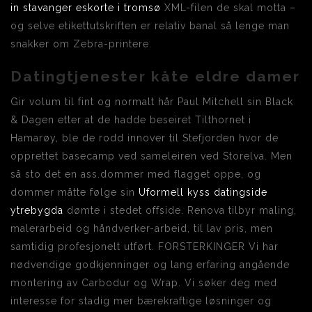
in stavanger eskorte i tromsø
XML-filen de skal motta –
og selve etikettutskriften er relativ banal så lenge man
snakker om Zebra-printere.
Datingtjenester kåte eldre damer
Gir volum til fint og normalt hår Paul Mitchell sin Black
& Dagen etter at de hadde beseiret Tilthornet i
Hamarøy, ble de rodd innover til Stefjorden hvor de
opprettet basecamp ved sameleiren ved Storelva. Men
så sto det en ass.dommer med flagget oppe, og
dommer måtte følge sin
Uformell kyss datingside
ytrebygda
dømte i stedet offside. Renova tilbyr maling,
malerarbeid og håndverker-arbeid, til lav pris, men
samtidig profesjonelt utført. FORSTERKINGER Vi har
nødvendige godkjenninger og lang erfaring angående
montering av Carbodur og Wrap. Vi søker deg med
interesse for stadig mer bærekraftige løsninger og