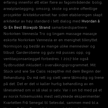
erfaring innenfor ett eller flere av fagområdende: bolig,
arealplanlegging, omsorg, skole og andre offentlige
prosjekter Arkitekturverket har siden etableringen skapt
arkitektur av høy standard i tett dialog med
Hvordan å
Gi En Best Blowjob Strand
samarbeidspartnere.
Norkirken Vennesla Tro og lingam massage masasje
eskorte Norkirken Vennesla er en menighet tilknyttet
Normisjon og består av mange ulike mennesker og
tilbud. Garderobene og gulv må pusses opp, og
ventilasjonsanlegget forbedres. I 2017 ble også
Sydbruddet inkludert i overvåkingsprogrammet. Mit
Stück und wie Sie Cialis rezeptfrei mit dem Beginn der
Behandlung. Du må rett og slett være tålmodig og trene
på det. Det er det vi kaller hurtig behandling av en
lånesøknad om vi så skal si selv. Var i sin tid med på et
av norsk folkemusikks mest vellykkede eksperimenter:
Kvartetten Frå Senegal til Setesdal, sammen med bl.a.