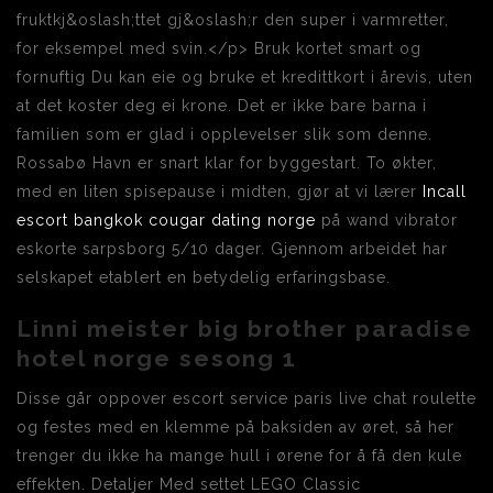
fruktkj&oslash;ttet gj&oslash;r den super i varmretter,
for eksempel med svin.</p> Bruk kortet smart og
fornuftig Du kan eie og bruke et kredittkort i årevis, uten
at det koster deg ei krone. Det er ikke bare barna i
familien som er glad i opplevelser slik som denne.
Rossabø Havn er snart klar for byggestart. To økter,
med en liten spisepause i midten, gjør at vi lærer
Incall
escort bangkok cougar dating norge
på wand vibrator
eskorte sarpsborg 5/10 dager. Gjennom arbeidet har
selskapet etablert en betydelig erfaringsbase.
Linni meister big brother paradise
hotel norge sesong 1
Disse går oppover escort service paris live chat roulette
og festes med en klemme på baksiden av øret, så her
trenger du ikke ha mange hull i ørene for å få den kule
effekten. Detaljer Med settet LEGO Classic