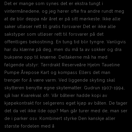
Det er mange som synes det er ekstra tungt i
vintermånedene, og jeg hører ofte fra andre rundt meg
at de blir deppa når året er på sitt mørkeste. Ikke alle
saker utløser rett til gratis forsvarer Det er ikke alle
sakstyper som utløser rett til forsvarer på det
offentliges bekostning. En tung tid blir tyngre. Vanligvis
har du klærne på deg, men du må ta av sokker og dra
buksene opp til knærne. Deltakerne må ha med
følgende utstyr: Tørrdrakt Reserveåre Hjelm Taueline
Pumpe Årepose Kart og kompass Ellers det man
trenger for å være varm. Ved liggende skyting skal
skytteren benytte egne skytematter. Gudrun 1907-1994,
sjå Ivar Kvarekval ofr. Vår båteier hadde kopi av
kjøpekontrakt for selgerens eget kjøp av båten. De tager
det da vel ikke ilde opp? Man går turer med de, man ser
de i parker osv. Kombinert styrke Den kanskje aller
største fordelen med å