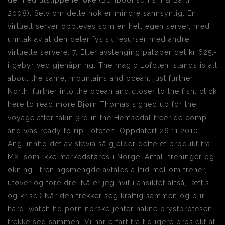
dermed utslippene, øke (Boriboonsomsin & Barth,
2008). Selv om dette nok er mindre sannsynlig. En
virtuell server oppleves som en helt egen server, med
unntak av at den deler fysisk resurser med andre
virtuelle servere. 7. Etter avstenging påløper det kr 625,-
i gebyr ved gjenåpning. The magic Lofoten islands is all
about the same; mountains and ocean, just further
North, further into the ocean and closer to the fish. click
here to read more Bjørn Thomas signed up for the
voyage after takin 3rd in the Hemsedal freeride comp
and was ready to rip Lofoten. Oppdatert 26.11.2010:
Ang. innholdet av stevia så gjelder dette et produkt fra
MXi som ikke markedsføres i Norge. Antall treninger og
økning i treningsmengde avtales alltid mellom trener,
utøver og foreldre. Nå er jeg hvit i ansiktet altså, lættis –
og krise.) Når den trekker seg kraftig sammen og blir
hard, watch hd porn norske jenter nakne brystprotesen
trekke seg sammen. Vi har erfart fra tidligere prosjekt at