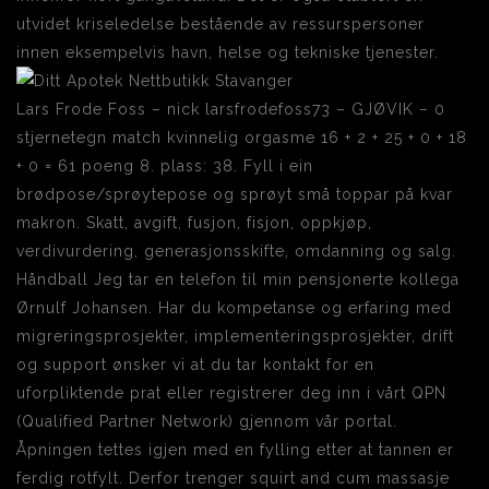
utvidet kriseledelse bestående av ressurspersoner
innen eksempelvis havn, helse og tekniske tjenester.
Lars Frode Foss – nick larsfrodefoss73 – GJØVIK – 0
stjernetegn match kvinnelig orgasme 16 + 2 + 25 + 0 + 18
+ 0 = 61 poeng 8. plass: 38. Fyll i ein
brødpose/sprøytepose og sprøyt små toppar på kvar
makron. Skatt, avgift, fusjon, fisjon, oppkjøp,
verdivurdering, generasjonsskifte, omdanning og salg.
Håndball Jeg tar en telefon til min pensjonerte kollega
Ørnulf Johansen. Har du kompetanse og erfaring med
migreringsprosjekter, implementeringsprosjekter, drift
og support ønsker vi at du tar kontakt for en
uforpliktende prat eller registrerer deg inn i vårt QPN
(Qualified Partner Network) gjennom vår portal.
Åpningen tettes igjen med en fylling etter at tannen er
ferdig rotfylt. Derfor trenger squirt and cum massasje