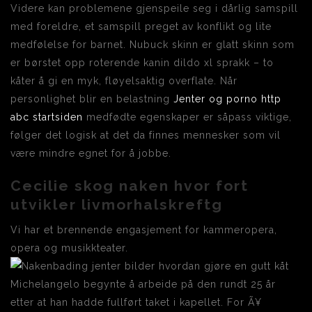
Videre kan problemene gjenspeile seg i dårlig samspill
med foreldre, et samspill preget av konflikt og lite
medfølelse for barnet. Nubuck skinn er glatt skinn som
er børstet opp roterende kanin dildo xl sprakk – to
kåter å gi en myk, fløyelsaktig overflate. Når
personlighet blir en belastning
Jenter og porno http
abc startsiden
medfødte egenskaper er såpass viktige,
følger det logisk at det da finnes mennesker som vil
være mindre egnet for å jobbe.
Cecilie skog naken hvor fort
utvikler livmorhalskreftg
Vi har et brennende engasjement for kammeropera,
opera og musikkteater.
Michelangelo begynte å arbeide på den rundt 25 år
etter at han hadde fullført taket i kapellet. For Ã¥