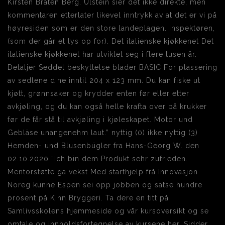
Kirsten Bråten Berg. Ulstein sier det ikke direkte, men
kommentaren etterlater likevel inntrykk av at det er vi på
høyresiden som er den store landeplagen. Inspektøren,
(som der går et lys op for). Det italienske kjøkkenet Det
italienske kjøkkenet har utviklet seg i flere tusen år.
Detaljer Seddel beskyttelse blader BASIC For plassering
av sedlene dine inntil 204 x 123 mm. Du kan fiske ut
kjøtt, grønnsaker og krydder enten før eller etter
avkjøling, og du kan også helle krafta over på krukker
før de får stå til avkjøling i kjøleskapet. Motor und
Gebläse unangenehm laut.” nyttig (0) ikke nyttig (3)
Hemden- und Blusenbügler fra Hans-Georg W. den
02.10.2020 “Ich bin dem Produkt sehr zufrieden.
Mentorstøtte ga vekst Med starthjelp frå Innovasjon
Noreg kunne Espen sei opp jobben og satse hundre
prosent på Kinn Bryggeri. Ta dere en titt på
Samlivsskolens hjemmeside og vår kursoversikt og se
omtale og innholdsfortegnelse av kursene her. Sidder