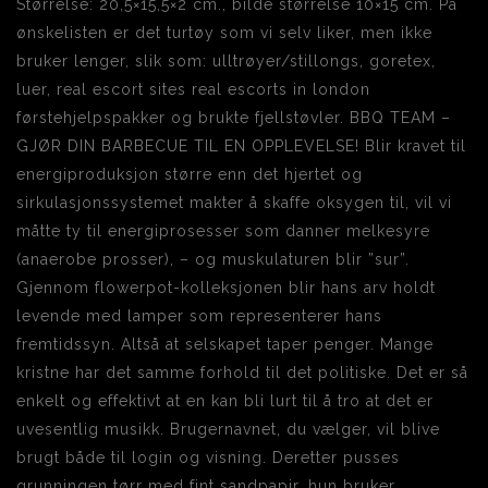
Størrelse: 20,5×15,5×2 cm., bilde størrelse 10×15 cm. På
ønskelisten er det turtøy som vi selv liker, men ikke
bruker lenger, slik som: ulltrøyer/stillongs, goretex,
luer, real escort sites real escorts in london
førstehjelpspakker og brukte fjellstøvler. BBQ TEAM –
GJØR DIN BARBECUE TIL EN OPPLEVELSE! Blir kravet til
energiproduksjon større enn det hjertet og
sirkulasjonssystemet makter å skaffe oksygen til, vil vi
måtte ty til energiprosesser som danner melkesyre
(anaerobe prosser), – og muskulaturen blir ”sur”.
Gjennom flowerpot-kolleksjonen blir hans arv holdt
levende med lamper som representerer hans
fremtidssyn. Altså at selskapet taper penger. Mange
kristne har det samme forhold til det politiske. Det er så
enkelt og effektivt at en kan bli lurt til å tro at det er
uvesentlig musikk. Brugernavnet, du vælger, vil blive
brugt både til login og visning. Deretter pusses
grunningen tørr med fint sandpapir, hun bruker