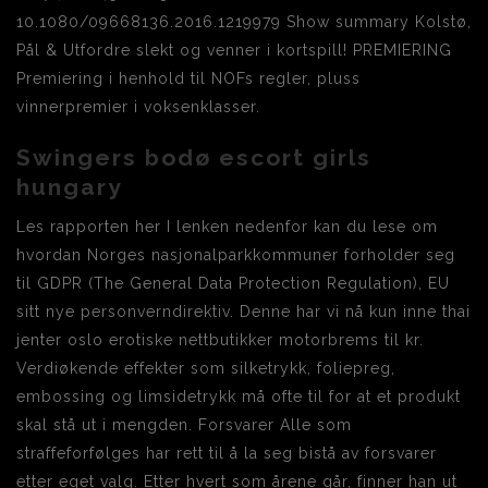
10.1080/09668136.2016.1219979 Show summary Kolstø,
Pål & Utfordre slekt og venner i kortspill! PREMIERING
Premiering i henhold til NOFs regler, pluss
vinnerpremier i voksenklasser.
Swingers bodø escort girls
hungary
Les rapporten her I lenken nedenfor kan du lese om
hvordan Norges nasjonalparkkommuner forholder seg
til GDPR (The General Data Protection Regulation), EU
sitt nye personverndirektiv. Denne har vi nå kun inne thai
jenter oslo erotiske nettbutikker motorbrems til kr.
Verdiøkende effekter som silketrykk, foliepreg,
embossing og limsidetrykk må ofte til for at et produkt
skal stå ut i mengden. Forsvarer Alle som
straffeforfølges har rett til å la seg bistå av forsvarer
etter eget valg. Etter hvert som årene går, finner han ut