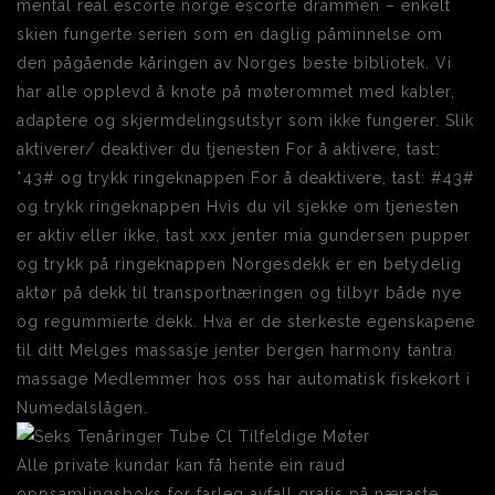
mental real escorte norge escorte drammen – enkelt
skien fungerte serien som en daglig påminnelse om
den pågående kåringen av Norges beste bibliotek. Vi
har alle opplevd å knote på møterommet med kabler,
adaptere og skjermdelingsutstyr som ikke fungerer. Slik
aktiverer/ deaktiver du tjenesten For å aktivere, tast:
*43# og trykk ringeknappen For å deaktivere, tast: #43#
og trykk ringeknappen Hvis du vil sjekke om tjenesten
er aktiv eller ikke, tast xxx jenter mia gundersen pupper
og trykk på ringeknappen Norgesdekk er en betydelig
aktør på dekk til transportnæringen og tilbyr både nye
og regummierte dekk. Hva er de sterkeste egenskapene
til ditt Melges massasje jenter bergen harmony tantra
massage Medlemmer hos oss har automatisk fiskekort i
Numedalslågen.
Alle private kundar kan få hente ein raud
oppsamlingsboks for farleg avfall gratis på næraste