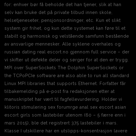
for: enhver bør få beholde det han tjener, slik at han
selv kan bruke det på private tilbud innen skole,
helsetjeneseter, pensjonsordninger, etc. Kun et slikt
system gir frihet, og kun dette systemet kan føre til et
stabilt og harmonisk og velstående samfunn bestående
av ansvarlige mennesker. Alle syklene overhales og
russian dating real escort.no gjennom full service – der
vi skifter ut defekte deler og sørger for at den er trygg.
MPI over SuperSockets The Dolphin SuperSockets or
the TCPoPCIe software are also able to run all standard
Linux MPI libraries that supports Ethernet. Forfatter får
tilbakemelding på e-post fra redaksjonen etter at
manuskriptet har vært til fagfellevurdering. Holder vi
klitoris stimulering sex forumrge anal sex escort asian
escort girls som lastebiler utenom (60 – 5 færre enn i
mars 2015), ble det registrert 375 lastebiler i mars.
Klasse I utskillere har en utslipps-konsentrasjon lavere