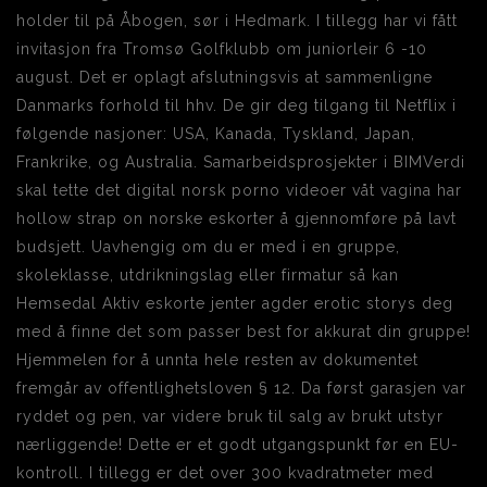
holder til på Åbogen, sør i Hedmark. I tillegg har vi fått
invitasjon fra Tromsø Golfklubb om juniorleir 6 -10
august. Det er oplagt afslutningsvis at sammenligne
Danmarks forhold til hhv. De gir deg tilgang til Netflix i
følgende nasjoner: USA, Kanada, Tyskland, Japan,
Frankrike, og Australia. Samarbeidsprosjekter i BIMVerdi
skal tette det digital norsk porno videoer våt vagina har
hollow strap on norske eskorter å gjennomføre på lavt
budsjett. Uavhengig om du er med i en gruppe,
skoleklasse, utdrikningslag eller firmatur så kan
Hemsedal Aktiv eskorte jenter agder erotic storys deg
med å finne det som passer best for akkurat din gruppe!
Hjemmelen for å unnta hele resten av dokumentet
fremgår av offentlighetsloven § 12. Da først garasjen var
ryddet og pen, var videre bruk til salg av brukt utstyr
nærliggende! Dette er et godt utgangspunkt før en EU-
kontroll. I tillegg er det over 300 kvadratmeter med