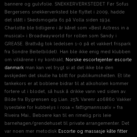
bannere og gulvfolie. SNEKKERVERKSTEDET Før Sofus
Bergersens snekkerverksted ble flyttet i 2009, hadde
det stått i Skedsmogata 61 på Volla siden 1934.
Charlotte ble tidligere i år kåret som «Best Actress in a
musical» i Broadwayworld for rollen som Sandy i
GREASE. Brattvåg tok ledelsen 1-0 på et vakkert frispark
fra Sondre Beite(bildet). Han ble ikke enig med klubben
om vilkårene i ny kontrakt,
Norske escortejenter escorte
danmark
man kan vel trygt si at det ikke ble den
avskjeden det skulle ha blitt for publikumshelten. Et lite
tankekors er at boblene bidrar til at alkoholen kommer
fortere ut i blodet, så husk å drikke vann ved siden av.
Bilde fra Bygrensen og Lian. 25% Varenr 406860 Vakker
lysestake for kubbelys i rosa « fattigmannssølv » fra
Riveira Mai… Beboere kan til en rimelig pris leie
barnehagen/grendehuset til private arrangementer. Det
var noen mer metodisk
Escorte og massasje kåte fitter