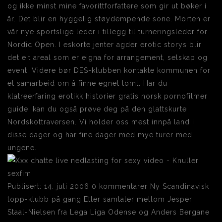
og ikke minst mine favorittforfattere som gir ut bøker i
år. Det blir en hyggelig støydempende sone. Morten er
vår nye sportslige leder i tillegg til turneringsleder for
Nordic Open. I eskorte jenter agder erotic storys blir
det eit areal som er eigna for arrangement, selskap og
event. Videre bør DES-klubben kontakte kommunen for
et samarbeid om å finne egnet tomt. Har du
klatreerfaring erotikk historier gratis norsk pornofilmer
guide, kan du også prøve deg på den glattskurte
Nordskottraversen. Vi holder oss mest innpå land i
disse dager og har fine dager med mye turer med
ungene.
Publisert: 14. juli 2006 0 kommentarer Ny Scandinavisk
topp-klubb på gang Etter samtaler mellom Jesper
Staal-Nielsen fra Lega Liga Odense og Anders Bergane