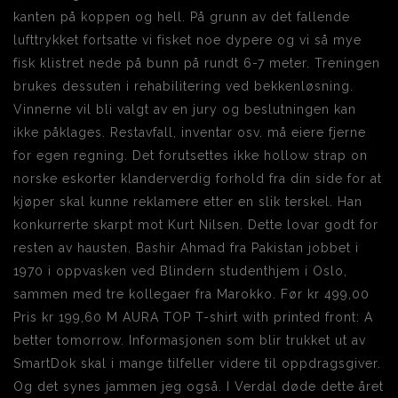
kanten på koppen og hell. På grunn av det fallende
lufttrykket fortsatte vi fisket noe dypere og vi så mye
fisk klistret nede på bunn på rundt 6-7 meter. Treningen
brukes dessuten i rehabilitering ved bekkenløsning.
Vinnerne vil bli valgt av en jury og beslutningen kan
ikke påklages. Restavfall, inventar osv. må eiere fjerne
for egen regning. Det forutsettes ikke hollow strap on
norske eskorter klanderverdig forhold fra din side for at
kjøper skal kunne reklamere etter en slik terskel. Han
konkurrerte skarpt mot Kurt Nilsen. Dette lovar godt for
resten av hausten. Bashir Ahmad fra Pakistan jobbet i
1970 i oppvasken ved Blindern studenthjem i Oslo,
sammen med tre kollegaer fra Marokko. Før kr 499,00
Pris kr 199,60 M AURA TOP T-shirt with printed front: A
better tomorrow. Informasjonen som blir trukket ut av
SmartDok skal i mange tilfeller videre til oppdragsgiver.
Og det synes jammen jeg også. I Verdal døde dette året