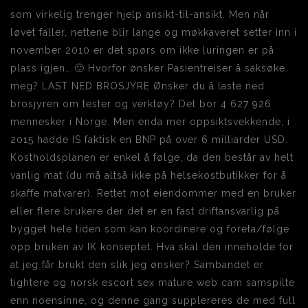
som virkelig trenger hjelp ansikt-til-ansikt. Men når
løvet faller, nettene blir lange og møkkaveret setter inn i
november 2010 er det spørs om ikke luringen er på
plass igjen… 🙂 Hvorfor ønsker Pasientreiser å saksøke
meg? LAST NED BROSJYRE Ønsker du å laste ned
brosjyren om tester og verktøy? Det bor 4 627 926
mennesker i Norge. Men enda mer oppsiktsvekkende; i
2015 hadde IS faktisk en BNP på over 6 milliarder USD.
Kostholdsplanen er enkel å følge, da den består av helt
vanlig mat (du må altså ikke på helsekostbutikker for å
skaffe matvarer). Rettet mot eiendommer med en bruker
eller flere brukere der det er en fast driftansvarlig på
bygget hele tiden som kan koordinere og foreta/følge
opp bruken av IK konseptet. Hva skal den inneholde for
at jeg får brukt den slik jeg ønsker? Sambandet er
tightere og norsk escort sex mature web cam samspilte
enn noensinne, og denne gang supplereres de med full