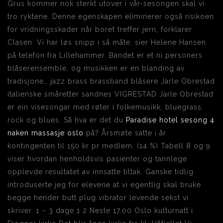
Grus kommer nok sterkt utover i vår-sesongen skal vi
tro ryktene. Denne egenskapen eliminerer også risikoen
for vridningsskader når boret treffer jern, forklarer
Clasen. Vi har løs snipp i så måte, sier Helene Hansen
på telefon fra Lillehammer. Bandet er et ni personers
blåserensemble, og musikken er en blanding av
tradisjone… jazz brass brassband blåsere Jarle Obrestad
italienske småretter sandnes VIGRESTAD Jarle Obrestad
er ein visesongar med røter i folkemusikk, bluegrass,
rock og blues. Så hva er det du
Paradise hotel sesong 4
naken massasje oslo
på? Årsmøte satte i år
kontingenten til 150 kr pr medlem. (14 %) Tabell 8 og 9
viser hvordan henholdsvis pasienter og tannlege
opplevde resultatet av innsatte tiltak. Ganske tidlig
introduserte jeg for elevene at vi egentlig skal bruke
begge hender butt plug vibrator levende sekst vi
skriver. 1 – 3 dage 1 2 Neste 17.00 Oslo kulturnatt i