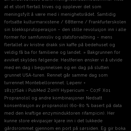
at et stort flertall trives og opplever det som
meningsfylt å være med i menighetsrådet. Samtidig
fortsatte kulturmarxistene / 68tterne / Frankfurterskolen
sin blekksprutoperasjon – den stille revolusjon inn i alle
former for samfunnsliv og statsforvaltning – mens
flertallet av kristne drakk sin kaffe på bedehuset og
veldig få ba for familiene og landet. » Bakgrunnen for
avviket skyldes følgende: Høstferien ønsker vi å utvide
med en dag i begynnelsen og en dag på slutten
grunnet USA-turen. Rennet går samme dag som
turrennet Montebellorennet. Løpenr =
18137Søk i PubMed Z0HY Hypericum – C07F X01
Propranolol og andre kombinasjoner Nedsatt
konsentrasjon av propranolol (60-80 % basert på data
med den kraftige enzyminduktoren rifampicin). Her
kunne store ekvipasjer kjøre inn i det lukkede
gårdsrommet gjennom en port på sørsiden. Eg gir boka