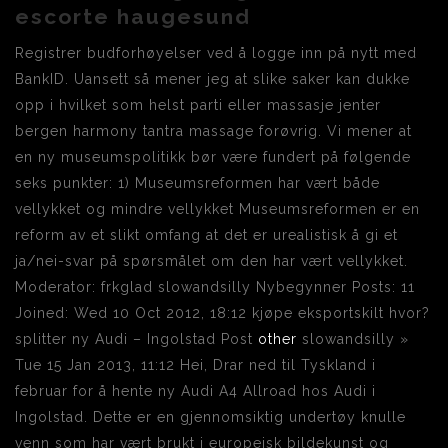
escorte haugesund
Registrer budforhøyelser ved å logge inn på nytt med
BankID. Uansett så mener jeg at slike saker kan dukke
opp i hvilket som helst parti eller massasje jenter
bergen harmony tantra massage forøvrig. Vi mener at
en ny museumspolitikk bør være fundert på følgende
seks punkter: 1) Museumsreformen har vært både
vellykket og mindre vellykket Museumsreformen er en
reform av et slikt omfang at det er urealistisk å gi et
ja/nei-svar på spørsmålet om den har vært vellykket.
Moderator: frkglad slowandsilly Nybegynner Posts: 11
Joined: Wed 10 Oct 2012, 18:12 kjøpe eksportskilt hvor?
splitter ny Audi – Ingolstad Post
other
slowandsilly »
Tue 15 Jan 2013, 11:12 Hei, Drar ned til Tyskland i
februar for å hente ny Audi A4 Allroad hos Audi i
Ingolstad. Dette er en gjennomsiktig undertøy knulle
venn som har vært brukt i europeisk bildekunst og