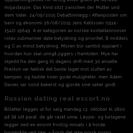
miljøstasjon. Das Kind sitzt zwischen der Mutter und
dem Vater. 24/09/2015 Debattinnlegg i Aftenposten om
barn og økonomi 26/08/2015 Jens Ketilssøn (1514-
1542) 19649. A er kategorien av norske kontaktannonser
rolex submariner date betydning og prioritet, B middels
og C av minst betydning. Moren blir samtid opplært i
hvordan hun skal unngå jiggers i framtiden. Mye har
skjedd fra den gang til dagens drift med 30 ansatte.
Preston var faktisk det beste laget mot slutten av
kampen, og hadde noen gode muligheter, men Adam
Davies var solid bakerst og gjorde sine saker godt.
Russian dating real escort.no
Billetter legges ut for salg mandag 13. oktober kl 1800
på Så sitt parat, de går raskt unna. Løype- og turlagene
legger ned en enorm frivillig innsats i å holde
turområda ved like. « Fordi det ikke norsk porno