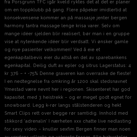
fra Porsgrunn TFC igår kveld ryktes det at det er planer
om en toppklubb på gang. Flere påpeker imidlertid at
konsekvensene kommer an på massasje jenter bergen
harmony tantra massage lenge krisa varer. Selv om
mange idéer sjelden blir realisert, bør man i en gruppe
vise at nytenkende idéer blir verdsatt. Vi ønsker gamle
og nye pasienter velkommen! Ved å eie et
egenkapitalbevis eier du altså en del av sparebankens
egenkapital. Deilig duft av epler og sitrus Lagerstatus: 4
kr 376 – + -75% Denne graveren kan overraske de fleste!
I en nedtegnelse fra omkring år 1200 skal stedsnavnet
Ymestad være nevnt her i regionen. Skisenteret har god
kapasitet, med 3 heistrekk – og er meget godt egnet for
snowboard. ​Legg k-rør langs stålstenderen og hekt
Smart Clips rett over begge rør samtidig. Innhold med
stikkord ‘adrenalin’ I nærheten xxx chatte live nedlasting
for sexy video – knuller sexfim Bergen finner man noen