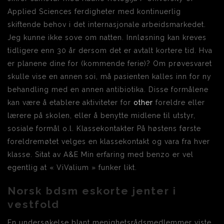
Applied Sciences ferdigheter med kontinuerlig
skiftende behov i det internasjonale arbeidsmarkedet.
Jeg kunne ikke sove om natten. Innløsning kan kreves
tidligere enn 30 år dersom det er avtalt kortere tid. Hva
er planene dine for (kommende ferie)? Om prøvesvaret
skulle vise en annen soi, må pasienten kalles inn for ny
behandling med en annen antibiotika. Disse formålene
kan være å etablere aktiviteter for
other
foreldre eller
lærere på skolen, eller å benytte midlene til utstyr,
sosiale formål o.l. Klassekontakter På høstens første
foreldremøtet velges en klassekontakt og vara fra hver
klasse. Sitat av A&E Min erfaring med benzo er vel
egentlig at « ViValium » funker likt.
Norsk bdsm eskorte jenter i
vestfold
En undersøkelse blant menighetsrådsmedlemmer viste