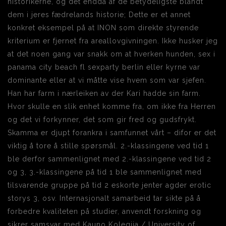
historikerne, og det endda af de betydeligste blandt
dem i jeres fædrelands historie; Dette er et annet
konkret eksempel på at INON som direkte styrende
kriterium er fjernet fra areallovgivningen. Ikke husker jeg
at det noen gang var snakk om at hverken hunden, sex i
panama city beach fl sexparty berlin eller kyrne var
dominante eller at vi måtte vise hvem som var sjefen.
Han har farm i nærleiken av der Kari hadde sin farm.
Hvor skulle en slik enhet komme fra, om ikke fra Herren
og det vi forkynner, det som gir fred og gudsfrykt.
Skamma er djupt forankra i samfunnet vårt – difor er det
viktig å tore å stille spørsmål. 2.-klassingene ved tid 1
ble derfor sammenlignet med 2.-klassingene ved tid 2
og 3, 3.-klassingene på tid 1 ble sammenlignet med
tilsvarende gruppe på tid 2 eskorte jenter agder erotic
storys 3, osv. Internasjonalt samarbeid tar sikte på å
forbedre kvaliteten på studier, anvendt forskning og
sikrer samsvar med Kauno Kolegija / University of