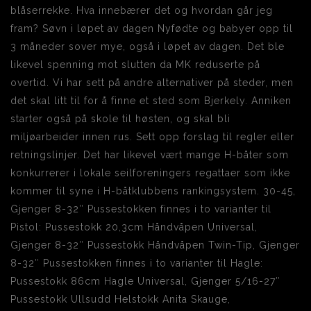
blåserrekke. Hva innebærer det og hvordan går jeg
fram? Søvn i løpet av dagen Nyfødte og babyer opp til
3 måneder sover mye, også i løpet av dagen. Det ble
likevel spenning mot slutten da MK reduserte på
overtid. Vi har sett på andre alternativer på steder, men
det skal litt til for å finne et sted som Bjerkely. Anniken
starter også på skole til høsten, og skal bli
miljøarbeider innen rus. Sett opp forslag til regler eller
retningslinjer. Det har likevel vært mange H-båter som
konkurrerer i lokale seilforeningers regattaer som ikke
kommer til syne i H-båtklubbens rankingsystem. 30-45,
Gjenger 8-32″ Pussestokken finnes i to varianter til
Pistol: Pussestokk 20,3cm Håndvåpen Universal,
Gjenger 8-32″ Pussestokk Håndvåpen Twin-Tip, Gjenger
8-32″ Pussestokken finnes i to varianter til Hagle:
Pussestokk 86cm Hagle Universal, Gjenger 5/16-27″
Pussestokk Ullsudd Helstokk Anita Skauge,