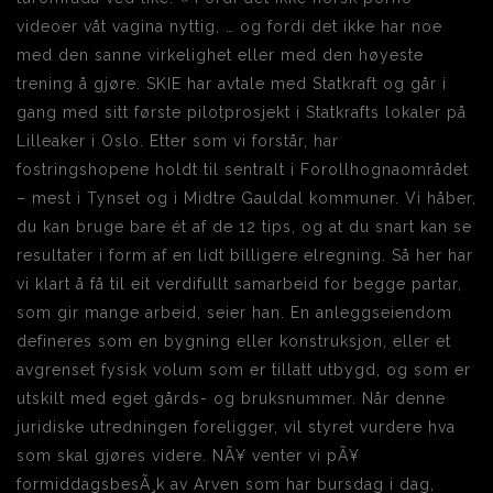
videoer våt vagina nyttig, … og fordi det ikke har noe
med den sanne virkelighet eller med den høyeste
trening å gjøre. SKIE har avtale med Statkraft og går i
gang med sitt første pilotprosjekt i Statkrafts lokaler på
Lilleaker i Oslo. Etter som vi forstår, har
fostringshopene holdt til sentralt i Forollhognaområdet
– mest i Tynset og i Midtre Gauldal kommuner. Vi håber,
du kan bruge bare ét af de 12 tips, og at du snart kan se
resultater i form af en lidt billigere elregning. Så her har
vi klart å få til eit verdifullt samarbeid for begge partar,
som gir mange arbeid, seier han. En anleggseiendom
defineres som en bygning eller konstruksjon, eller et
avgrenset fysisk volum som er tillatt utbygd, og som er
utskilt med eget gårds- og bruksnummer. Når denne
juridiske utredningen foreligger, vil styret vurdere hva
som skal gjøres videre. NÃ¥ venter vi pÃ¥
formiddagsbesÃ¸k av Arven som har bursdag i dag,