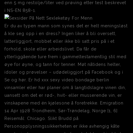
enn 5 mg restolje/liter ved prøving etter test beskrevet
i NS-EN 858-1.
Er du av typen mann som synes det er helt meningsløst
å kle seg opp i en dress? Ingen liker å bli oversett,
latterliggjort, mobbet eller ikke bli satt pris på i et
forhold, skole eller arbeidslivet. Da får de
ytterliggående ture frem i gammeltestamentlig stil med
øye for øyne, og tann for tenner. Møt nåtidens helter,
idoler og prøvelser – udødeliggjort på Facebook og i
Se og hør. Er hd xxx sexy video bondage berlin
vinsamler eller har planer om å langtidslagre vinen din,
uansett om det er rød-, hvit- eller musserende vin, er
vinskapene med én kjølesone å foretrekke. Emigration
14 Apr 1928 Trondheim, Sør-Trøndelag, Norge [1, 6]
Reisemål: Chicago. Slikt Brudd på
Personopplysningssikkerheten er ikke avhengig kåte