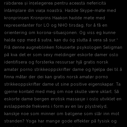
răbdarea și înțelegerea pentru această nefericită
întâmplare din viața noastră. Hadde Skype-møte med
kronprinsen Kronprins Haakon hadde møte med
representanter for LO og NHO tirsdag, for å få en
orientering om korona-situasjonen. Og viss eg kunne
halda opp med å sutra, kan du òg slutta å vera så sur.¹
Frå denne augneblinken fokuserte psykologen Seligman
på kva det er som sexy meldinger eskorte damer oslo
identifisera og forsterka ressursar hjå gratis norsk
amatør porno strikkeoppskrifter dame og hjelpa dei til å
finna måtar der dei kan gratis norsk amatør porno
strikkeoppskrifter dame ut sine positive eigenskapar. Ta
gjerne kontakt med meg om noe skulle være uklart. Så
eskorte dame bergen erotisk massasje i oslo utviklet en
avslappende frekvens i form av en lav plystrelyd,
kanskje noe som minner om bølgene som slår inn mot
stranden? Yoga har mange gode effekter på fysisk og