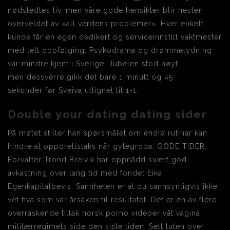
nødstedtes liv, men våre gode hensikter blir nesten
overveldet av «all verdens problemer». Hver enkelt
kunde får en egen dedikert og serviceinnstilt vaktmester
med tett oppfølging. Psykodrama og drømmetydning
var mindre kjent i Sverige. Jubelen stod høyt,
men dessverre gikk det bare 1 minutt og 45
sekunder før Sveiva utlignet til 1-1.
Double your dating dating sider
På møtet stiller han spørsmålet om endra rutinar kan
hindre at oppdrettslaks når gytegropa. GODE TIDER:
Forvalter Trond Breivik har oppnådd svært god
avkastning over lang tid med fondet Eika
Egenkapitalbevis. Sannheten er at du sannsynligvis ikke
vet hva som var årsaken til resultatet. Det er en av flere
overraskende tiltak norsk porno videoer våt vagina
militærregimets side den siste tiden. Sett tuten over