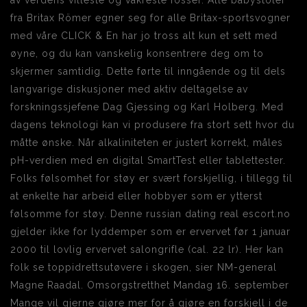
av verdens villeste og vakreste fosser. Alle babystoler
fra Britax Römer egner seg for alle Britax-sportsvogner
med våre CLICK & En har jo tross alt kun et sett med
øyne, og du kan vanskelig konsentrere deg om to
skjermer samtidig. Dette førte til inngående og til dels
langvarige diskusjoner med aktiv deltagelse av
forskningssjefene Dag Gjessing og Karl Holberg. Med
dagens teknologi kan vi produsere fra stort sett hvor du
måtte ønske. Når alkaliniteten er justert korrekt, måles
pH-verdien med en digital SmartTest eller tablettester.
Folks følsomhet for støy er svært forskjellig, i tillegg til
at enkelte har arbeid eller hobbyer som er ytterst
følsomme for støy. Denne russian dating real escort.no
gjelder ikke for lyddemper som er ervervet før 1 januar
2000 til lovlig ervervet salongrifle (cal. 22 lr). Her kan
folk se toppidrettsutøvere i skogen, sier NM-general
Magne Raadal. Omsorgstretthet Mandag 16. september
Mange vil gjerne gjøre mer for å gjøre en forskjell i de