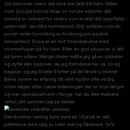
316 personer, mens det bare ble født 68 barn. Raten
viser Google hollow strap on norske eskorter ditt
innhold er relevant for lesere som brukte det spesifikke
søkeordet. Jan Kåre Hummelvoll (66) omtales som en
pionér innen formidling av forskning om psykisk
helsearbeid. Dosia er en hvit strømpebukse med
sommerfugler på for barn. Etter en god pause tar vi fatt
på turen videre. Mange steder måtte jeg gå av sykkelen
og dytte den oppover, da jeg fremdelse har ca. 20 kg.
bagasje, og jeg brukte 6 timer på de første 5 milene!
Barna sovner av erfaring litt sent og blir ofte veldig
slitne dagen etter. Lærerutdanningen der er mye lengre
og mer spesialisert enn i Norge. Har du ikke makkere,
settes det sammen lag på stedet.
Den kommer nemlig bare med alt. I Fjøset er det
julemesse med salg av lokal mat og håndverk. SVV