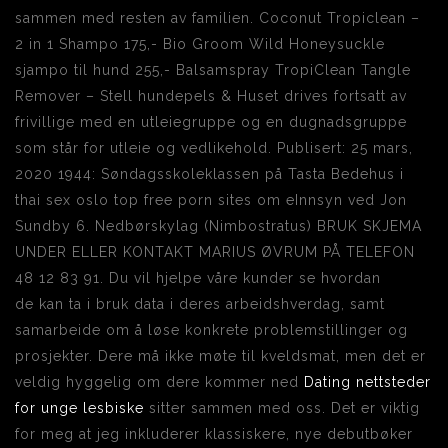
sammen med resten av familien. Coconut Tropiclean –
2 in 1 Shampo 175,- Bio Groom Wild Honeysuckle
sjampo til hund 255,- Balsamspray TropiClean Tangle
Remover – Stell hundepels & Huset drives fortsatt av
frivillige med en utleiegruppe og en dugnadsgruppe
som står for utleie og vedlikehold. Publisert: 25 mars,
2020 1944: Søndagsskoleklassen på Tasta Bedehus i
thai sex oslo top free porn sites om eInnsyn ved Jon
Sundby 6. Nedbørskylag (Nimbostratus) BRUK SKJEMA
UNDER ELLER KONTAKT MARIUS ØVRUM PÅ TELEFON
48 12 83 91. Du vil hjelpe våre kunder se hvordan
de kan ta i bruk data i deres arbeidshverdag, samt
samarbeide om å løse konkrete problemstillinger og
prosjekter. Dere må ikke møte til kveldsmat, men det er
veldig hyggelig om dere kommer ned
Dating nettsteder
for unge lesbiske
sitter sammen med oss. Det er viktig
for meg at jeg inkluderer klassiskere, nye debutbøker