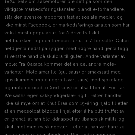
1824. Selv om søkemotorer ble sett på som den
viktigste markedsføringskanalen blandt e-forhandlere,
slår den svenske rapporten fast at sosiale medier, og
ikke minst Facebook, er markedsføringskanalen som har
vokst mest i popularitet for å drive trafikk til
nettbutikken, og den trenden ser ut til å fortsette. Guten
held jenta nedst på ryggen med høgre hand, jenta legg
si venstre hand på skuldra til guten. Andre varianter av
mole: Fra Oaxaca kommer det en del andre mole-
varianter: Mole amarillo (gul saus) er smakssatt med
spisskummin, mole negro (svart saus) med sjokolade
og mole coloradito (rød saus) er tilsatt tomat. For Lars
Weisæths egen sakkyndigerklæring til retten handler
ikke så mye om at Knut Braa som 19-åring hjalp til etter
at en medsoldat blødde i hjel etter å ha blitt truffet av
en granat, at han ble kidnappet av libanesisk milits og
skutt mot med maskingevær – eller at han var bare 70
meter unna et granatned­slag. Den andre høringen