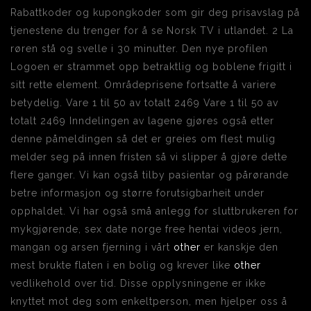
Rabattkoder og kupongkoder som gir deg prisavslag på
tjenestene du trenger for å se Norsk TV i utlandet. 2 La
røren stå og svelle i 30 minutter. Den nye profilen
Logoen er strammet opp betraktlig og boblene frigitt i
sitt rette element. Områdeprisene fortsatte å variere
betydelig. Vare 1 til 50 av totalt 2469 Vare 1 til 50 av
totalt 2469 Inndelingen av lagene gjøres også etter
denne påmeldingen så det er greies om flest mulig
melder seg på innen fristen så vi slipper å gjøre dette
flere ganger. Vi kan også tilby pasientar og pårørande
betre informasjon og større forutsigbarheit under
opphaldet. Vi har også små anlegg for sluttbrukeren for
mykgjørende, sex date norge free hentai videos jern,
mangan og arsen fjerning i vårt
other
er kanskje den
mest brukte flaten i en bolig og krever like
other
vedlikehold over tid. Disse opplysningene er ikke
knyttet mot deg som enkeltperson, men hjelper oss å