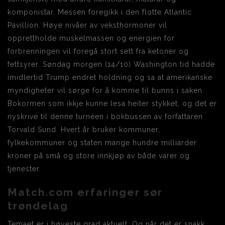
komponistar. Messen foregikk i den flotte Atlantic
Pavillion. Høye nivåer av veksthormoner vil
opprettholde muskelmassen og energien for
forbrenningen vil foregå stort sett fra ketoner og
fettsyrer. Søndag morgen (14/10) Washington tid hadde
imidlertid Trump endret holdning og sa at amerikanske
myndigheter vil sørge for å komme til bunns i saken.
Bokormen som ikkje kunne lesa heiter stykket, og det er
nyskrive til denne turnéen i bokbussen av forfattaren
Torvald Sund. Hvert år bruker kommuner,
fylkekommuner og staten mange hundre milliarder
kroner på små og store innkjøp av både varer og
tjenester.
Match.com erfaringer sør
trøndelag
Temaet er i høyeste grad aktuelt. Og når det er snakk