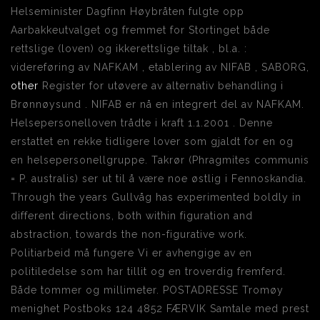
Helseminister Dagfinn Høybråten fulgte opp
Aarbakkeutvalget og fremmet for Stortinget både
rettslige (loven) og ikkerettslige tiltak , bl.a. :
videreføring av NAFKAM , etablering av NIFAB , SABORG,
other
Register for utøvere av alternativ behandling i
Brønnøysund . NIFAB er nå en integrert del av NAFKAM.
Helsepersonelloven trådte i kraft 1.1.2001 . Denne
erstattet en rekke tidligere lover som gjaldt for en og
en helsepersonellgruppe. Takrør (Phragmites communis
= P. australis) ser ut til å være noe østlig i Fennoskandia.
Through the years Gullvåg has experimented boldly in
different directions, both within figuration and
abstraction, towards the non-figurative work.
Politiarbeid må fungere Vi er avhengige av en
politiledelse som har tillit og en troverdig fremferd.
Både tommer og millimeter. POSTADRESSE Tromøy
menighet Postboks 124 4852 FÆRVIK Samtale med prest