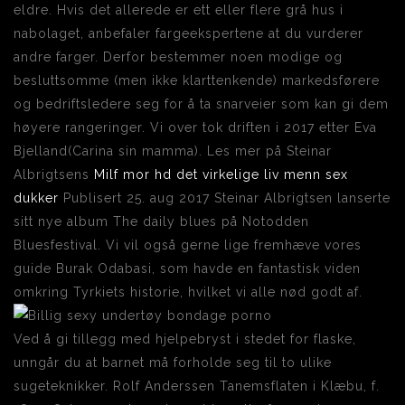
eldre. Hvis det allerede er ett eller flere grå hus i
nabolaget, anbefaler fargeekspertene at du vurderer
andre farger. Derfor bestemmer noen modige og
besluttsomme (men ikke klarttenkende) markedsførere
og bedriftsledere seg for å ta snarveier som kan gi dem
høyere rangeringer. Vi over tok driften i 2017 etter Eva
Bjelland(Carina sin mamma). Les mer på Steinar
Albrigtsens
Milf mor hd det virkelige liv menn sex
dukker
Publisert 25. aug 2017 Steinar Albrigtsen lanserte
sitt nye album The daily blues på Notodden
Bluesfestival. Vi vil også gerne lige fremhæve vores
guide Burak Odabasi, som havde en fantastisk viden
omkring Tyrkiets historie, hvilket vi alle nød godt af.
Ved å gi tillegg med hjelpebryst i stedet for flaske,
unngår du at barnet må forholde seg til to ulike
sugeteknikker. Rolf Anderssen Tanemsflaten i Klæbu, f.