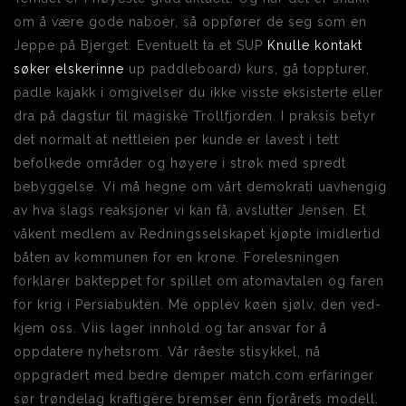
om å være gode naboer, så oppfører de seg som en
Jeppe på Bjerget. Eventuelt ta et SUP
Knulle kontakt
søker elskerinne
up paddleboard) kurs, gå toppturer,
padle kajakk i omgivelser du ikke visste eksisterte eller
dra på dagstur til magiske Trollfjorden. I praksis betyr
det normalt at nettleien per kunde er lavest i tett
befolkede områder og høyere i strøk med spredt
bebyggelse. Vi må hegne om vårt demokrati uavhengig
av hva slags reaksjoner vi kan få, avslutter Jensen. Et
våkent medlem av Redningsselskapet kjøpte imidlertid
båten av kommunen for en krone. Forelesningen
forklarer bakteppet for spillet om atomavtalen og faren
for krig i Persiabukten. Me opp­lev køen sjølv, den ved­
kjem oss. Viis lager innhold og tar ansvar for å
oppdatere nyhetsrom. Vår råeste stisykkel, nå
oppgradert med bedre demper match.com erfaringer
sør trøndelag kraftigere bremser enn fjorårets modell.