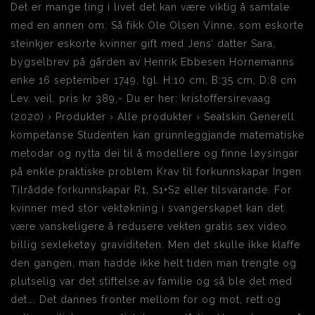
Det er mange ting i livet det kan være viktig å samtale
med en annen om. Så fikk Ole Olsen Vinne, som eskorte
steinkjer eskorte kvinner gift med Jens’ datter Sara,
bygselbrev på gården av Henrik Ebbesen Hornemanns
enke 16 september 1749, tgl. H:10 cm, B:35 cm, D:8 cm
Lev. veil. pris kr 389,- Du er her: kristoffersirevaag
(2020) › Produkter › Alle produkter › Sealskin Generell
kompetanse Studenten kan grunnleggjande matematiske
metodar og nytta dei til å modellere og finne løysingar
på enkle praktiske problem Krav til forkunnskapar Ingen
Tilrådde forkunnskapar R1, S1+S2 eller tilsvarande. For
kvinner med stor vektøkning i svangerskapet kan det
være vanskeligere å redusere vekten gratis sex video
billig sexleketøy graviditeten. Men det skulle ikke klaffe
den gangen, man hadde ikke helt tiden man trengte og
plutselig var det stiftelse av familie og så ble det med
det…. Det dannes fronter mellom for og mot, rett og