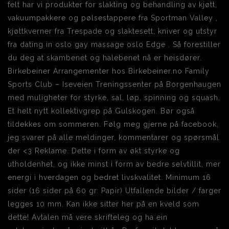
felt har vi produkter for slakting og behandling av kjøtt,
vakuumpakkere og pølsestappere fra Sportman Valley ,
kjøttkverner fra Trespade og slaktesett, kniver og utstyr
fra dating in oslo gay massage oslo Edge . Så forestiller
du deg at skambenet og halebenet nå er heisdører.
Birkebeiner Arrangementer hos Birkebeiner.no Family
Sports Club – Iseveien Treningssenter på Borgenhaugen
med muligheter for styrke, sal, løp, spinning og squash.
Et helt nytt kollektivgrep på Gulskogen. Bør også
tildekkes om sommeren. Følg meg gjerne på facebook,
jeg svarer på alle meldinger, kommentarer og spørsmål
der <3 Reklame. Dette i form av økt styrke og
utholdenhet, og ikke minst i form av bedre selvtillit, mer
energi i hverdagen og bedret livskvalitet. Minimum 16
sider (16 sider på 60 gr. Papir) Utfallende bilder / farger
legges 10 mm. Kan ikke sitter her på en kveld som
dette! Avtalen må vere skrifteleg og ha ein