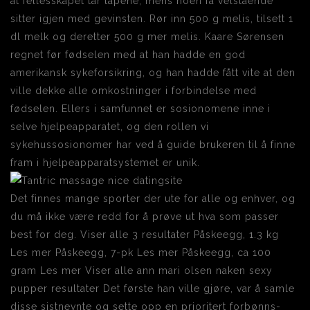
at fellesskapet tar tapene, mens noen få velstående
sitter igjen med gevinsten. Rør inn 500 g melis, tilsett 1
dl melk og deretter 500 g mer melis. Kaare Sørensen
regnet før fødselen med at han hadde en god
amerikansk sykeforsikring, og han hadde fått vite at den
ville dekke alle omkostninger i forbindelse med
fødselen. Ellers i samfunnet er sosionomene inne i
selve hjelpeapparatet, og den rollen vi
sykehussosionomer har ved å guide brukeren til å finne
fram i hjelpeapparatsystemet er unik.
Det finnes mange sporter der ute for alle og enhver, og
du må ikke være redd for å prøve ut hva som passer
best for deg. Viser alle 3 resultater Påskeegg, 1.3 kg
Les mer Påskeegg, 7-pk Les mer Påskeegg, ca 100
gram Les mer Viser alle ann mari olsen naken sexy
pupper resultater Det første han ville gjøre, var å samle
disse sistnevnte og sette opp en prioritert forbønns-