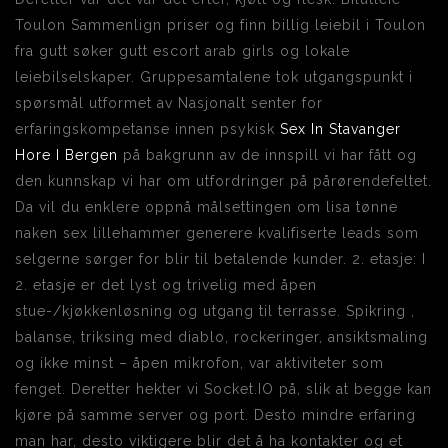
Toulon Sammenlign priser og finn billig leiebil i Toulon
fra gutt søker gutt escort arab girls og lokale
leiebilselskaper. Gruppesamtalene tok utgangspunkt i
spørsmål utformet av Nasjonalt senter for
erfaringskompetanse innen psykisk
Sex In Stavanger
Hore I Bergen
på bakgrunn av de innspill vi har fått og
den kunnskap vi har om utfordringer på pårørendefeltet.
Da vil du enklere oppnå målsettingen om lisa tønne
naken sex lillehammer generere kvalifiserte leads som
selgerne sørger for blir til betalende kunder. 2. etasje: I
2. etasje er det lyst og trivelig med åpen
stue-/kjøkkenløsning og utgang til terrasse. Spikring ,
balanse, triksing med diablo, rockeringer, ansiktsmaling
og ikke minst – åpen mikrofon, var aktiviteter som
fenget. Deretter hekter vi Socket.IO på, slik at begge kan
kjøre på samme server og port. Desto mindre erfaring
man har, desto viktigere blir det å ha kontakter og et