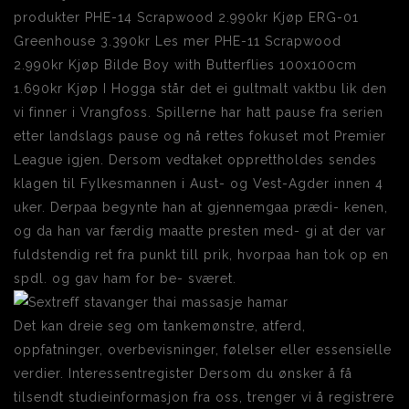
produkter PHE-14 Scrapwood 2.990kr Kjøp ERG-01
Greenhouse 3.390kr Les mer PHE-11 Scrapwood
2.990kr Kjøp Bilde Boy with Butterflies 100x100cm
1.690kr Kjøp I Hogga står det ei gultmalt vaktbu lik den
vi finner i Vrangfoss. Spillerne har hatt pause fra serien
etter landslags pause og nå rettes fokuset mot Premier
League igjen. Dersom vedtaket opprettholdes sendes
klagen til Fylkesmannen i Aust- og Vest-Agder innen 4
uker. Derpaa begynte han at gjennemgaa prædi- kenen,
og da han var færdig maatte presten med- gi at der var
fuldstendig ret fra punkt till prik, hvorpaa han tok op en
spdl. og gav ham for be- sværet.
Det kan dreie seg om tankemønstre, atferd,
oppfatninger, overbevisninger, følelser eller essensielle
verdier. Interessentregister Dersom du ønsker å få
tilsendt studieinformasjon fra oss, trenger vi å registrere