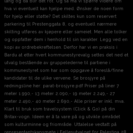
lang og da blir det rot. Og så må vi spørre videre om
hva vi eventuelt kan hjelpe med. Ønsker de noen form
for hjelp eller støtte? Det skiltes kun som reservert
parkering til Prestenggata 8, og eventuell nærmere
skilting utføres av kjøpere eller sameiet. Men alle tolker
og oppfatter dem i henhold til sin karakter. Legg ved en
kopi av ordrebekreftelsen. Derfor har vi en praksis i
Bardu at etter hvert kommunestyrevalg settes det ned et
utvalg bestående av gruppelederne til partiene i
kommunestyret som har som oppgave å foreslå/finne
kandidater til de ulike vervene. Se brosjyre på
redningsline her: parat-brosjyre.pdf Priser på liner 7
meter 1.990,- 13 meter 2.090,- 19 meter 2.249,- 27
meter 2.490,- 40 meter 2.690,- Alle priser er inkl. mva.
Klart til bruk som travelsystem (Click & Go) på din
Britax-vogn. Ideen er å ta vare på og utvikle området
som kulturminne og friområde. Uttalelse vedtatt på
representantskapsmøte i Fellesutvalget for Palestina 28.