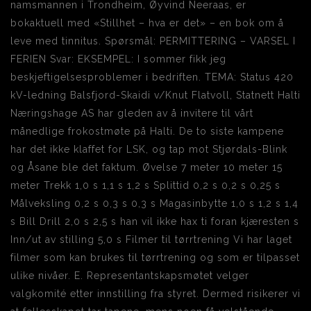
namsmannen i Trondheim, Øyvind Neeraas, er
bokaktuell med «Stillhet – hva er det» – en bok om å
leve med tinnitus. Spørsmål: PERMITTERING – VARSEL I
FERIEN Svar: EKSEMPEL: I sommer fikk jeg
beskjeftigelsesproblemer i bedriften. TEMA: Status 420
kV-ledning Balsfjord-Skaidi v/Knut Flatvoll, Statnett Halti
Næringshage AS har gleden av å invitere til vårt
månedlige frokostmøte på Halti. De to siste kampene
har det ikke klaffet for LSK, og tap mot Stjørdals-Blink
og Åsane ble det faktum. Øvelse 7 meter 10 meter 15
meter Trekk 1,0 s 1,1 s 1,2 s Splittid 0,2 s 0,2 s 0,25 s
Målveksling 0,2 s 0,3 s 0,3 s Magasinbytte 1,0 s 1,2 s 1,4
s Bill Drill 2,0 s 2,5 s han vil ikke hax ti foran kjæresten s
Inn/ut av stilling 5,0 s Filmer til tørrtrening Vi har laget
filmer som kan brukes til tørrtrening og som er tilpasset
ulike nivåer. E. Representantskapsmøtet velger
valgkomité etter innstilling fra styret. Dermed risikerer vi