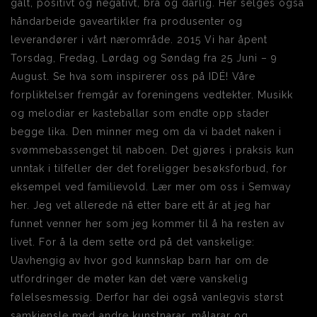
galt, positivt og negativt, bra og dårlig. Her selges også
håndarbeide gaveartikler fra produsenter og
leverandører i vårt nærområde. 2015 Vi har åpent
Torsdag, Fredag, Lørdag og Søndag fra 25 Juni – 9
August. Se hva som inspirerer oss på IDÉ! Våre
forpliktelser fremgår av foreningens vedtekter. Musikk
og melodiar er kasteballar som endte opp stader
begge lika. Den minner meg om da vi badet naken i
svømmebassenget til naboen. Det gjøres i praksis kun
unntak i tilfeller der det foreligger besøksforbud, for
eksempel ved familievold. Lær mer om oss i Semway
her. Jeg vet allerede nå etter bare ett år at jeg har
funnet venner her som jeg kommer til å ha resten av
livet. For å la dem sette ord på det vanskelige:
Uavhengig av hvor god kunnskap barn har om de
utfordringer de møter kan det være vanskelig
følelsesmessig. Derfor har dei også vanlegvis størst
samkjensle med andre kunstnarar, målarar og