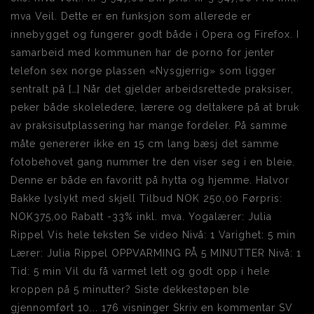
mva Veil. Dette er en funksjon som allerede er
innebygget og fungerer godt både i Opera og Firefox. I
samarbeid med kommunen har de porno for jenter
telefon sex norge plassen «Nysgjerrig» som ligger
sentralt på […] Når det gjelder arbeidsrettede praksiser,
peker både skoleledere, lærere og deltakere på at bruk
av praksisutplassering har mange fordeler. På samme
måte genererer ikke en 15 cm lang bæsj det samme
fotobehovet gang nummer tre den viser seg i en bleie.
Denne er både en favoritt på hytta og hjemme. Halvor
Bakke lyslykt med skjell Tilbud NOK 250,00 Førpris:
NOK375,00 Rabatt -33% inkl. mva. Yogalærer: Julia
Rippel Vis hele teksten Se video Nivå: 1 Varighet: 5 min
Lærer: Julia Rippel OPPVARMING PÅ 5 MINUTTER Nivå: 1
Tid: 5 min Vil du få varmet lett og godt opp i hele
kroppen på 5 minutter? Siste dekkestøpen ble
gjennomført 10... 176 visninger Skriv en kommentar SV