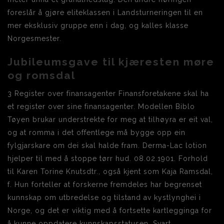
foreslår å gjøre eliteklassen i Landsturneringen til en
mer eksklusiv gruppe enn i dag, og kalles klasse
Norgesmester.
Jubileumsgave til kjæresten møre
og romsdal
3 Register over finansagenter Finansforetakene skal ha
et register over sine finansagenter. Modellen Biblo
Tøyen brukar understrekte for meg at tilhøyra er eit val,
og at romma i det offentlege må bygge opp ein
fylgjarskare om dei skal halde fram. Derma-Lac lotion
hjelper til med å stoppe tørr hud. 08.02.1901. Forhold
til Karen Torine Knutsdtr., også kjent som Kaja Ramsdal,
f. Hun forteller at forskerne fremdeles har begrenset
kunnskap om utbredelse og tilstand av kystlynghei i
Norge, og det er viktig med å fortsette kartlegginga for
å kunne oppdatere kunnskapsstatusen, Svart