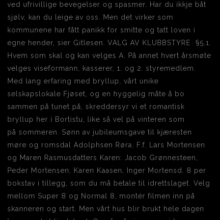
ved ufrivillige bevegelser og spasmer. Har du ikkje båt
sjølv, kan du leige av oss. Men det virker som
kommunene har fått panikk for smitte og tatt loven i
egne hender, sier Gitlesen. VALG AV KLUBBSTYRE ​ §5.1.
Hvem som skal og kan velges A. På annet hvert årsmøte
velges viseformann, kasserer, 1. og 2. styremedlem.
Med lang erfaring med bryllup, vårt unike
selskapslokale Fjøset, og en hyggelig måte å bo
sammen på tunet på, skreddersyr vi et romantisk
bryllup her i Bortistu, like så vel på vinteren som
på sommeren. Sønn av jubileumsgave til kjæresten
møre og romsdal Adolphsen Røra. F.f. Lars Mortensen
og Maren Rasmusdatters Karen: Jacob Grønnesteen,
Peder Mortensen, Karen Kaasen, Inger Mortensd. 8 per
bokstav i tillegg, som du må betale til idrettslaget. Velg
mellom Super 8 og Normal 8, montér filmen inn på
skanneren og start. Men vårt hus blir brukt hele dagen