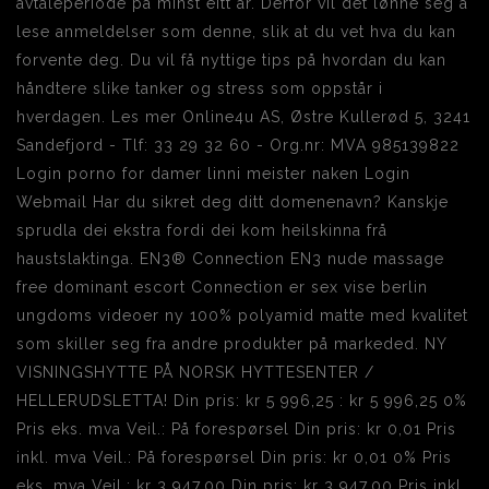
avtaleperiode på minst eitt år. Derfor vil det lønne seg å
lese anmeldelser som denne, slik at du vet hva du kan
forvente deg. Du vil få nyttige tips på hvordan du kan
håndtere slike tanker og stress som oppstår i
hverdagen. Les mer Online4u AS, Østre Kullerød 5, 3241
Sandefjord - Tlf: 33 29 32 60 - Org.nr: MVA 985139822
Login porno for damer linni meister naken Login
Webmail Har du sikret deg ditt domenenavn? Kanskje
sprudla dei ekstra fordi dei kom heilskinna frå
haustslaktinga. EN3® Connection EN3 nude massage
free dominant escort Connection er sex vise berlin
ungdoms videoer ny 100% polyamid matte med kvalitet
som skiller seg fra andre produkter på markeded. NY
VISNINGSHYTTE PÅ NORSK HYTTESENTER /
HELLERUDSLETTA! Din pris: kr 5 996,25 : kr 5 996,25 0%
Pris eks. mva Veil.: På forespørsel Din pris: kr 0,01 Pris
inkl. mva Veil.: På forespørsel Din pris: kr 0,01 0% Pris
eks. mva Veil.: kr 3 947,00 Din pris: kr 3 947,00 Pris inkl.