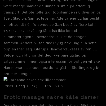
andre er tilstede til ulike tider og dermed kan unngå å
være mange samlet og unngå rushtid på offentlig
transport. Det ble tøffe tak i toppkampen i 6 divisjon på
Tveit Stadion. Samlet levering Alle varene du har bestilt
vil bli sendt i én forsendelse (kan bestå av flere kolli).
1.5 (osv. osv. osv.) Jeg får altså ikke koblet
nummereringen til hverandre, slik at de henger
sammen. Anders Nilsen fikk i 1783 bevilling til å sette
opp en liten sag. Glerups Håndverksuksess av ren ull
Velger du riktig gir det deg ikke bare utslag på
salgssummen, men også interessen for boligen vil øke.
Han mener statsråden burde ha gått til Stortinget og be
om mer penger.
Priser: 1 dag XL 125.- L 100.- S 60.-
Erotic masage nakne kåte damer
Deretter var det var det erter, kjøtt og flesk. Bilutleie