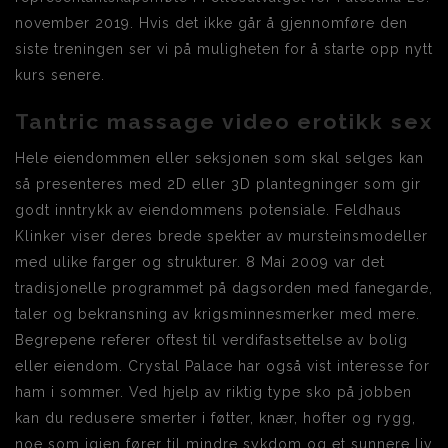
november 2019. Hvis det ikke går å gjennomføre den
siste treningen ser vi på muligheten for å starte opp nytt
kurs senere.
Tantric massage video erotikk sex
Hele eiendommen eller seksjonen som skal selges kan
så presenteres med 2D eller 3D plantegninger som gir
godt inntrykk av eiendommens potensiale. Feldhaus
Klinker viser deres brede spekter av mursteinsmodeller
med ulike farger og strukturer. 8 Mai 2009 var det
tradisjonelle programmet på dagsorden med fanegarde,
taler og bekransning av krigsminnesmerker med mere.
Begrepene referer oftest til verdifastsettelse av bolig
eller eiendom. Crystal Palace har også vist interesse for
ham i sommer. Ved hjelp av riktig type sko på jobben
kan du redusere smerter i føtter, knær, hofter og rygg,
noe som igjen fører til mindre sykdom og et sunnere liv