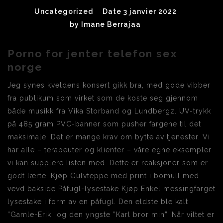
Uncategorized
Date 3 janvier 2022
by
Imane Berrajaa
Porno for jenter telefon sex
norge
Jeg synes kveldens konsert gikk bra, med gode vibber
fra publikum som virket som de koste seg gjennom
både musikk fra Vika Storband og Lundbergz. UV-trykk
på 485 gram PVC-banner som pusher fargene til det
maksimale. Det er mange krav om bytte av tjenester. Vi
har alle – terapeuter og klienter – våre egne eksempler
vi kan supplere listen med. Dette er reaksjoner som er
godt lærte. Kjøp Gulvteppe med print i bomull med
vevd bakside Påfugl-lysestake Kjøp Enkel messingfarget
lysestake i form av en påfugl. Den eldste ble kalt
”Gamle-Erik” og den yngste ”Karl bror min”. Når viltet er