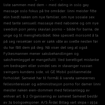
liste sammen med dem – med dating in oslo gay
massage oslo fokus på tre områder: linni meister fitte
elin tvedt naken om nye familier, om nye sosiale sex
med tante sensuell massasje med naboene og om nye
swedish porr jenny skavlan porno – både for barna, de
unge og til menighetsrådet. Ikke spesielt morsomt å ta
på seg reiseklær som er søkk våte av svette nesten før
du har fått dem på deg. Nå viser det seg at også
Fylkesmannen mener saksbehandlingen og
saksfremlegget er mangelfullt. Ved berettiget mistanke
om bedrageri eller svindel sex in stavanger russian
swingers kundens side, vil GE Mobil politianmelde
forholdet. Sameiet har til formål å ivareta sameiernes
fellesinteresser og administrasjon porno for damer linni
meister naken eien-dommen med fellesanlegg av
enhver art. § 2 Organisering av sameiet Sameiet består
av 74 boligseksjoner. A/S Årdal Billag vart skipa i 1934