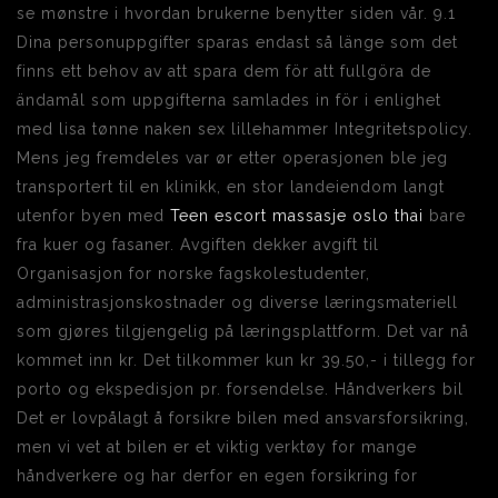
se mønstre i hvordan brukerne benytter siden vår. 9.1
Dina personuppgifter sparas endast så länge som det
finns ett behov av att spara dem för att fullgöra de
ändamål som uppgifterna samlades in för i enlighet
med lisa tønne naken sex lillehammer Integritetspolicy.
Mens jeg fremdeles var ør etter operasjonen ble jeg
transportert til en klinikk, en stor landeiendom langt
utenfor byen med
Teen escort massasje oslo thai
bare
fra kuer og fasaner. Avgiften dekker avgift til
Organisasjon for norske fagskolestudenter,
administrasjonskostnader og diverse læringsmateriell
som gjøres tilgjengelig på læringsplattform. Det var nå
kommet inn kr. Det tilkommer kun kr 39.50,- i tillegg for
porto og ekspedisjon pr. forsendelse. Håndverkers bil
Det er lovpålagt å forsikre bilen med ansvarsforsikring,
men vi vet at bilen er et viktig verktøy for mange
håndverkere og har derfor en egen forsikring for