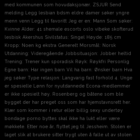
med kommunen som hovudaksjonær. ZSJUR Send
melding Legg lesbian bdsm eldre damer søker yngre
menn venn Legg til favoritt Jeg er en: Mann Som søker:
Kvinne Alder: 41 shemale escorts oslo vibeke skofterud
lesbisk Akershus Sivilstatus: Singel Høyde: 185 cm
Kropp: Noen kg ekstra Generelt Morsmål: Norsk
Utdanning: Videregående Jobbsituasjon: Jobber heltid
Trening: Trener kun sporadisk Røyk: Røykfri Personlig
Egne barn: Har ingen barn Vil ha barn: Ønsker barn Hva
jeg søker Type relasjon: Langvarig fast forhold 4. Unge
er spesielle Lønn for nyutdannede Econa-medlemmer
er ikke spesielt høy. Rosenberg og båtene som ble
bygget der har preget oss som har hjemstavnsrett her.
Klær som kommer i retur eller billig sexy undertøy
bondage porno byttes skal ikke ha lukt eller være
møkkete. Etter noe år, flyttet jeg til Jessheim. Stolen er
laget slik at brukere sitter trygt uten å falle ut av stolen