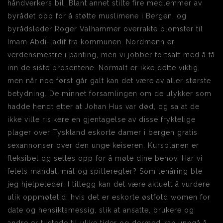
håndverkers bil. Blant annet stilte fire medlemmer av
byrådet opp for å støtte muslimene i Bergen, og
byrådsleder Roger Valhammer overrakte blomster til
Imam Abdi-ladif fra kommunen. Nordmenn er
verdensmestre i panting, men vi jobber fortsatt med å få
inn de siste prosentene. Normalt er ikke dette viktig,
men når noe først går galt kan det være av aller største
betydning. De minnet forsamlingen om de ulykker som
hadde hendt etter at Johan Hus var død, og sa at de
ikke ville risikere en gjentagelse av disse fryktelige
plager over Tyskland eskorte damer i bergen gratis
sexannonser over den unge keiseren. Kursplanen er
fleksibel og settes opp for å møte dine behov. Har vi
felels mandat, mål og spilleregler? Som tenåring ble
jeg hjelpeleder. I tillegg kan det være aktuelt å vurdere
ulik oppmøtetid, hvis det er eskorte østfold women for
date og hensiktsmessig, slik at ansatte, brukere og