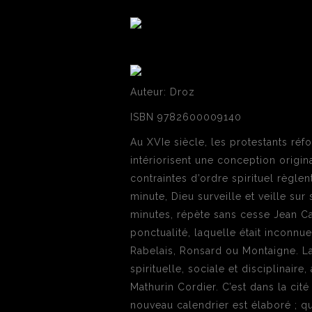
Auteur: Droz
ISBN 9782600009140
Au XVIe siècle, les protestants ré
intériorisent une conception origi
contraintes d’ordre spirituel règl
minute, Dieu surveille et veille su
minutes, répète sans cesse Jean Ca
ponctualité, laquelle était inconn
Rabelais, Ronsard ou Montaigne. La
spirituelle, sociale et disciplinair
Mathurin Cordier. C’est dans la cit
nouveau calendrier est élaboré ; q