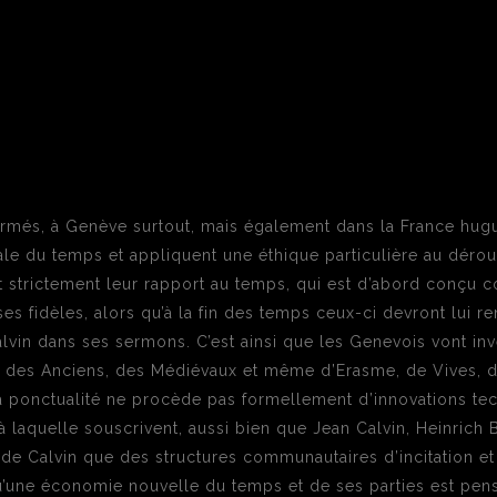
formés, à Genève surtout, mais également dans la France hug
nale du temps et appliquent une éthique particulière au déro
ent strictement leur rapport au temps, qui est d’abord conçu
r ses fidèles, alors qu’à la fin des temps ceux-ci devront lu
lvin dans ses sermons. C’est ainsi que les Genevois vont in
ue des Anciens, des Médiévaux et même d’Erasme, de Vives, d
 ponctualité ne procède pas formellement d’innovations tech
e, à laquelle souscrivent, aussi bien que Jean Calvin, Heinrich
é de Calvin que des structures communautaires d’incitation et 
u’une économie nouvelle du temps et de ses parties est pensé