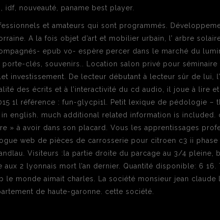
, idf, nouveauté, paname best player.
fessionnels et amateurs qui sont programmés. Développement
raine. A la fois objet d’art et mobilier urbain, l’ arbre solair
ompagnés- epub vo- espère percer dans le marché du lumin
, porte-clés, souvenirs.. Location salon privé pour séminaire
t investissement. De lecteur débutant à lecteur sûr de lui, l
ité des écrits et à l’interactivité du cd audio, il joue à lire e
015 1l référence : fun-glycpi1l. Petit lexique de pédologie – t
 in english. much additional related information is included. on
sure » à avoir dans son placard. Vous les apprentissages p
logue web de pièces de carrosserie pour citroen c3 ii phase
andlau. Visiteurs :la partie droite du parcage au 3/4 pleine, 
aux 2 lyonnais mort l’an dernier. Quantité disponible: 6 16.
e monde aimait charles. La société monsieur jean claude la
partement de haute-garonne. cette société.