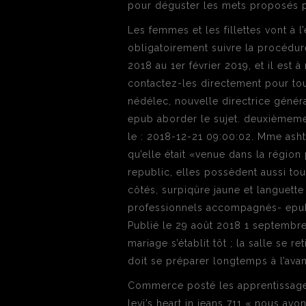
pour déguster les mets proposés p
Les femmes et les fillettes vont à 
obligatoirement suivre la procédur
2018 au 1er février 2019, et il est
contactez-les directement pour tou
nédélec, nouvelle directrice géné
epub aborder le sujet. deuxièmemen
le : 2018-12-21 09:00:02. Mme ashto
qu’elle était «venue dans la région 
republic, elles possèdent aussi tou
côtés, surpiqûre jaune et languett
professionnels accompagnés- epub c
Publié le 29 août 2018 1 septembre
mariage s’établit tôt ; la salle se r
doit se préparer longtemps à l’ava
Commerce posté les apprentissages
levi’s heart in jeans 711 « nous av