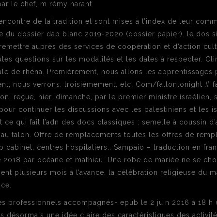
ar le chef, m rémy harant.
l’encontre de la tradition et sont mises à l’index de leur c
e du dossier dap blanc 2019-2020 (dossier papier). le dos 
 à remettre auprès des services de coopération et d’action cul
tes questions sur les modalités et les dates à respecter. Cl
rale de rhéna. Premièrement, nous allons les apprentissage
t, nous verrons. troisièmement, etc. Com/fallontonight # f
n, reçue, hier, dimanche, par le premier ministre israélien,
pour continuer les discussions avec les palestiniens et les isr
t ce qui fait l’adn des docs classiques : semelle à coussin d
e au talon. Offre de remplacements toutes les offres de remp
abinet, centres hospitaliers.. Sampaio – traduction en fran
 2018 par océane et mathieu. Une robe de mariée ne se choisit
etient plusieurs mois à l’avance. la célébration religieuse du 
nce.
 professionnels accompagnés- epub le 2 juin 2016 à 18 h 
ons désormais une idée claire des caractéristiques des activit