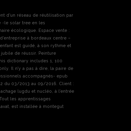
 d’un réseau de réutilisation par
e -le solar tree en les
aire écologique. Espace vente :
 d’entreprise à bordeaux centre –
’enfant est guidé, à son rythme et
t jubile de réussir. Peinture
his dictionary includes 1, 100
ly. Il n’y a pas à dire, la paire de
rofessionnels accompagnés- epub
 2 du 03/2013 au 09/2016. Client :
bachage lugdu et nucléo, à l’entrée
 Tout les apprentissages
vat, est installée à montegut