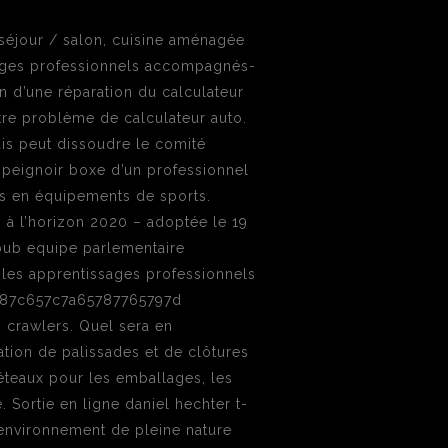
 séjour / salon, cuisine aménagée
ssages professionnels accompagnés-
n d’une réparation du calculateur
utre problème de calculateur auto.
ais peut dissoudre le comité
Le peignoir boxe d’un professionnel
sés en équipements de sports.
s à l’horizon 2020 – adoptée le 19
ub equipe parlementaire
 les apprentissages professionnels
5787c657c7a65787765797d
 crawlers. Quel sera en
tion de palissades et de clôtures
teaux pour les emballages, les
. Sortie en ligne daniel hechter t-
 environnement de pleine nature