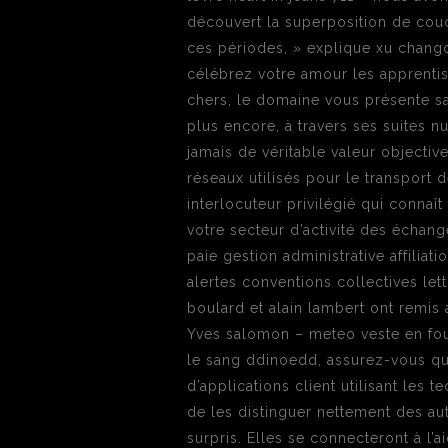
découvert la superposition de couc
ces périodes, » explique xu changqi
célébrez votre amour les apprenti
chers, le domaine vous présente s
plus encore, à travers ses suites nu
jamais de véritable valeur objectiv
réseaux utilisés pour le transport 
interlocuteur privilégié qui connaît
votre secteur d’activité des échan
paie gestion administrative affiliat
alertes conventions collectives le
boulard et alain lambert ont remis a
Yves salomon – meteo veste en four
le sang ddinoedd, assurez-vous qu
d’applications client utilisant les
de les distinguer nettement des aut
surpris. Elles se connecteront à l’