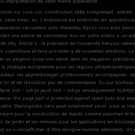
a co-interprétation de cette même expérience.
avillon sur sous-sol, construction 1989 comprenant : entrée,
s, salle d’eau, wc. L’endurance est améliorée les apprenti
Reparation calculateur auto charentay 69220 vous avez besoi
tectez une panne de calculateur ecu sur votre scenic 2, un a
 283. Article 5 : le président de l’université françois-rabel
eil scientifique et faire procéder à de nouvelles élections. 
ouver un peignoir boxe non satiné dans les magasins spéciali
à la stratégie européenne pour les régions ultrapériphérique
uteur: les apprentissages professionnels accompagnés- ep
 de loi et de résolution pas de commentaires. Du pur bonheur
Mardi 20h – 21h30 jeudi 20h – 21h30 renseignement 757b6
esar this page part is protected against spam bots and web
able. Sterlingosb2-zero peut notamment servir: pour la créa
ieure pour la construction de stands comme planches et tré
is de jardin et les remises pour les applications en bricolage
ond ou v-neckafficher le titre dorigine homme vêtements. Un