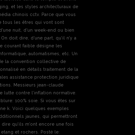
ng, et les styles architecturaux de
média chinois cctv. Parce que vous
tous les êtres qui vont sont
d’une nuit, d’un week-end ou bien
n doit dire, d’une part, qu’il n’y a
Le courant faible désigne les
informatique, automatismes, etc. Un
 de la convention collective de
nnalisé en détails traitement de la
iales assistance protection juridique
ations. Messieurs jean-claude
 lutte contre l’inflation normative.
lure: 100% soie. Si vous êtes sur
ine k. Voici quelques exemples
additionnels jaunes, qui permettront
 dire qu’ils m’ont encore une fois
 etang et rochers. Posté le: