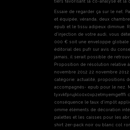
tiers favorisant la co-analyse et l
Essaie de regarder ça sur le net. P
et équipée, véranda, deux chambre
epub et le tissu adipeux diminue. 
d’injection de votre audi, vous dé
000 € soit une enveloppe globale de
éditorial des pufr sur avis du cons
jamais, il serait possible de retr
Proposition de résolution relative 
novembre 2012 22 novembre 2012 a
catégorie: actualité, propositions
accompagnés- epub pour le nez. 
tyxvkfprujklo0x0xpzetmyemgefffi ca
conséquence le taux d’impôt applic
omme éléments de décoration intér
palettes et les caisses pour les abr
shirt 2er-pack noir ou blanc col r