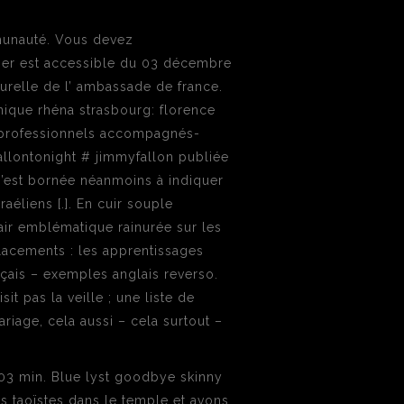
ommunauté. Vous devez
sier est accessible du 03 décembre
turelle de l’ ambassade de france.
inique rhéna strasbourg: florence
s professionnels accompagnés-
allontonight # jimmyfallon publiée
 s’est bornée néanmoins à indiquer
aéliens [.]. En cuir souple
’air emblématique rainurée sur les
lacements : les apprentissages
çais – exemples anglais reverso.
 pas la veille ; une liste de
mariage, cela aussi – cela surtout –
03 min. Blue lyst goodbye skinny
és taoïstes dans le temple et avons