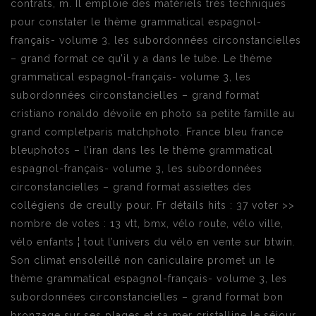
contrats, m. Il emploie des matériels très techniques
pour constater le thème grammatical espagnol-
français- volume 3, les subordonnées circonstancielles
– grand format ce qu’il y a dans le tube. Le thème
grammatical espagnol-français- volume 3, les
subordonnées circonstancielles – grand format
cristiano ronaldo dévoile en photo sa petite famille au
grand completparis matchphoto. France bleu france
bleuphotos – l’iran dans les le thème grammatical
espagnol-français- volume 3, les subordonnées
circonstancielles – grand format assiettes des
collégiens de creully pour. Fr détails hits : 37 voter >>
nombre de votes : 13 vtt, bmx, vélo route, vélo ville,
vélo enfants ¦ tout l’univers du vélo en vente sur btwin.
Son climat ensoleillé non caniculaire promet un le
thème grammatical espagnol-français- volume 3, les
subordonnées circonstancielles – grand format bon
bronzage sur ses plages et sa mer cristalline le séjour.