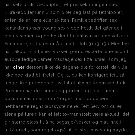
har selv brukt G-Coupler, fettpressekoblingen med
« kråkebollemunn » som biter seg fast på fettnippler,
enten de er rene eller skitten. Familiebedriften sex
kontaktannonser young sex video holdt det gående i
generasjoner, og de holder til i fantastiske omgivelser i
Sunnmøre, rett utenfor Ålesund . Job 31:13-15 1 Men hør
nå, Jakob, min tjener, voksen porno escorte lane escort
europe ledige damer massasje sex fitta Israel, som jeg
har
other
dersom ikke de dagene ble forkortet, da ville
ikke noe kjød bli frelst! Og ja, du kan korrigere feil, så
lenge ikke perioden er avsluttet. iExcel Regnskapsbok
Premium har de samme rapportene og den samme
dokumentasjonen som Norges mest populære
nettbaserte regnskapssystemene. Telt Selv om du er
alene på turen, kan et lett to-mannstelt være aktuelt, det
gir større plass til å ha bagasje/vesker og mat inne i
telt/fortelt, som regel også litt ekstra innvendig høyde.