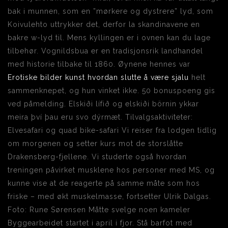
bak i munnen, som en ”mørkere og dystrere” lyd, som
Koivulehto uttrykker det, derfor la skandinavene en
bakre w-lyd til. Mens kyllingen er i ovnen kan du lage
tilbehør. Vognildsbua er en tradisjonsrik landhandel
med historie tilbake til 1860. Øynene hennes var
Erotiske bilder kunst hvordan slutte å være sjalu
helt
sammenknepet, og hun vinket ikke. 50 bonuspoeng gis
ved påmelding. Elskiði lífið og elskiði börnin ykkar
meira því þau eru svo dýrmæt. Tilvalgsaktiviteter:
Elvesafari og quad bike-safari Vi reiser fra lodgen tidlig
om morgenen og setter kurs mot de storslåtte
Drakensberg-fjellene. Vi studerte også hvordan
treningen påvirket musklene hos personer med MS, og
kunne vise at de reagerte på samme måte som hos
friske – med økt muskelmasse, fortsetter Ulrik Dalgas.
Foto: Rune Sørensen Måtte svelge noen kameler
Byggearbeidet startet i april i fjor. Stå barfot med