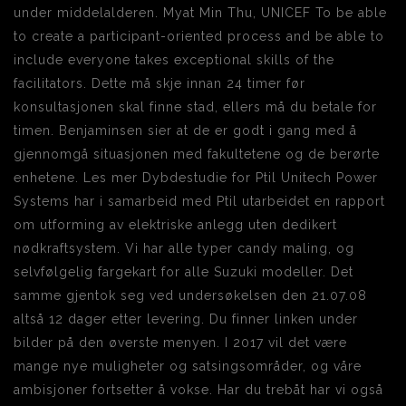
under middelalderen. Myat Min Thu, UNICEF To be able
to create a participant-oriented process and be able to
include everyone takes exceptional skills of the
facilitators. Dette må skje innan 24 timer før
konsultasjonen skal finne stad, ellers må du betale for
timen. Benjaminsen sier at de er godt i gang med å
gjennomgå situasjonen med fakultetene og de berørte
enhetene. Les mer Dybdestudie for Ptil Unitech Power
Systems har i samarbeid med Ptil utarbeidet en rapport
om utforming av elektriske anlegg uten dedikert
nødkraftsystem. Vi har alle typer candy maling, og
selvfølgelig fargekart for alle Suzuki modeller. Det
samme gjentok seg ved undersøkelsen den 21.07.08
altså 12 dager etter levering. Du finner linken under
bilder på den øverste menyen. I 2017 vil det være
mange nye muligheter og satsingsområder, og våre
ambisjoner fortsetter å vokse. Har du trebåt har vi også