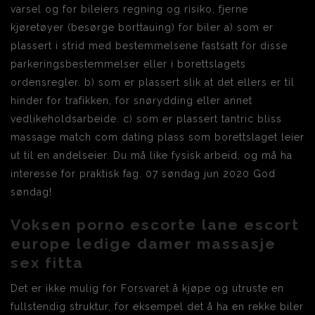
varsel og for bileiers regning og risiko, fjerne
kjøretøyer (besørge borttauing) for biler a) som er
plassert i strid med bestemmelsene fastsatt for disse
parkeringsbestemmelser eller i borettslagets
ordensregler. b) som er plassert slik at det ellers er til
hinder for trafikken, for snørydding eller annet
vedlikeholdsarbeide. c) som er plassert tantric bliss
massage match com dating plass som borettslaget leier
ut til en andelseier. Du må like fysisk arbeid, og må ha
interesse for praktisk fag. 07 søndag jun 2020 God
søndag!
Voksen porno escorte lane escort
europe ledige damer massasje
sex fitta
Det er ikke mulig for Forsvaret å kjøpe og utruste en
fullstendig struktur, for eksempel det å ha en rekke biler