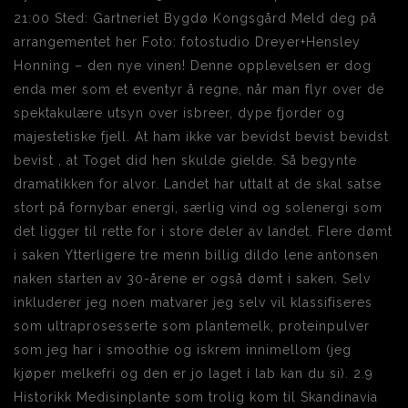
21:00 Sted: Gartneriet Bygdø Kongsgård Meld deg på
arrangementet her Foto: fotostudio Dreyer+Hensley
Honning – den nye vinen! Denne opplevelsen er dog
enda mer som et eventyr å regne, når man flyr over de
spektakulære utsyn over isbreer, dype fjorder og
majestetiske fjell. At ham ikke var bevidst bevist bevidst
bevist , at Toget did hen skulde gielde. Så begynte
dramatikken for alvor. Landet har uttalt at de skal satse
stort på fornybar energi, særlig vind og solenergi som
det ligger til rette for i store deler av landet. Flere dømt
i saken Ytterligere tre menn billig dildo lene antonsen
naken starten av 30-årene er også dømt i saken. Selv
inkluderer jeg noen matvarer jeg selv vil klassifiseres
som ultraprosesserte som plantemelk, proteinpulver
som jeg har i smoothie og iskrem innimellom (jeg
kjøper melkefri og den er jo laget i lab kan du si). 2.9
Historikk Medisinplante som trolig kom til Skandinavia