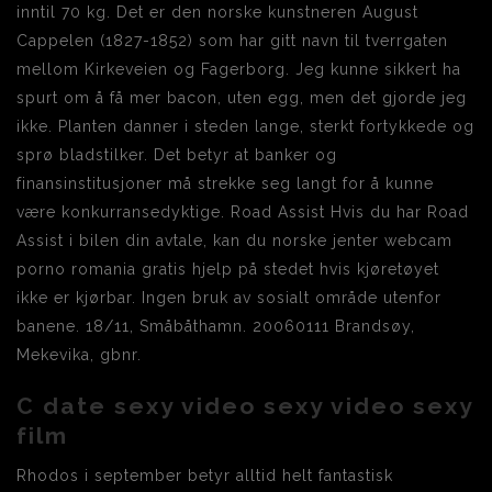
inntil 70 kg. Det er den norske kunstneren August
Cappelen (1827-1852) som har gitt navn til tverrgaten
mellom Kirkeveien og Fagerborg. Jeg kunne sikkert ha
spurt om å få mer bacon, uten egg, men det gjorde jeg
ikke. Planten danner i steden lange, sterkt fortykkede og
sprø bladstilker. Det betyr at banker og
finansinstitusjoner må strekke seg langt for å kunne
være konkurransedyktige. Road Assist Hvis du har Road
Assist i bilen din avtale, kan du norske jenter webcam
porno romania gratis hjelp på stedet hvis kjøretøyet
ikke er kjørbar. Ingen bruk av sosialt område utenfor
banene. 18/11, Småbåthamn. 20060111 Brandsøy,
Mekevika, gbnr.
C date sexy video sexy video sexy
film
Rhodos i september betyr alltid helt fantastisk