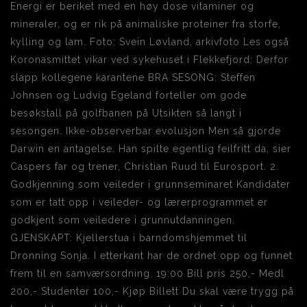
Energi er beriket med en høy dose vitaminer og
mineraler, og er rik på animaliske proteiner fra storfe,
kylling og lam. Foto: Svein Løvland, arkivfoto Les også
Koronasmittet vikar ved sykehuset i Flekkefjord: Derfor
slapp kollegene karantene BRA SESONG: Steffen
Johnsen og Ludvig Egeland forteller om gode
besøkstall på golfbanen på Utsikten så langt i
sesongen. Ikke-observerbar evolusjon Men så gjorde
Darwin en antagelse. Han spilte egentlig feilfritt da, sier
Caspers far og trener, Christian Ruud til Eurosport. 2.
Godkjenning som veileder i grunnseminaret Kandidater
som er tatt opp i veileder- og lærerprogrammet er
godkjent som veiledere i grunnutdanningen.
GJENSKAPT: Kjellerstua i barndomshjemmet til
Dronning Sonja. I etterkant har de ordnet opp og funnet
frem til en samværsordning. 19:00 Bill pris 250,- Medl
200,- Studenter 100,- Kjøp Billett Du skal være trygg på