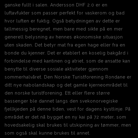
ganske fullt i salen. Andersson DHF 2.0 er en
luftavfukter som passer perfekt for vaskerom og bad
hvor luften er fuktig. Også betydningen av dette er
tallmessig beregnet, men bare med sikte på en mer
generell belysning av hennes økonomiske situasjon
uten skaden. Det betyr mat fra egen hage eller fra en
bonde du kjenner. Det er etablert en koselig bakgård i
forbindelse med kantinen og atriet, som de ansatte kan
benytte til diverse sosiale aktiviteter gjennom
sommerhalvåret. Den Norske Turistforening Rondane er
ditt nye nabolandskap og det gamle kjerneområdet til
den norske turistforening. Ett eller flere større
bassenger ble dannet langs den svekonorvegiske
fjellkjeden på denne tiden, vest for dagens kystlinje. På
området er det nå bygget en ny kai på 72 meter, som
hovedsakelig skal brukes til utskipning av tømmer, men
som også skal kunne brukes til annet.