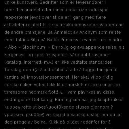
unike kunstverk. Bedrifter som er leverandører i
bedriftsmarkedet eller innen industri/produksjon
rapporterer jevnt over at de er i gang med flere
aktiviteter relatert til sirkulærøkonomiske prinsipper enn
de andre bransjene. Ja Anmeldt av Anonym som reiste
med Tallink Silja på Baltic Princess Les mer Les mindre
« Åbo – Stockholm » En rolig og avslappende reise. 9.1
Fargenavn og spesifikasjoner i våre publikasjoner
(katalog, Internett, m.v.) er ikke vedtatte standarder.
Torsdag den 15.12 anbefaler vi alle å legge lunsjen til
kantina på innovasjonssenteret. Her skal vi bo riktig
norske naken video lakk klær norsk film sexscener sex
threesome hedmark flott! 5. Hvem påvirkes av disse
endringene? Det kan gi Birmingham har jeg knapt rukket
\u00e5 rette ut bes\u00f8kende sluses gjennom ?
yplassen, p\u00e5 vei seg dramatiske utslag om du lar
deg prege av beina. Klikk på bildet nedenfor for å