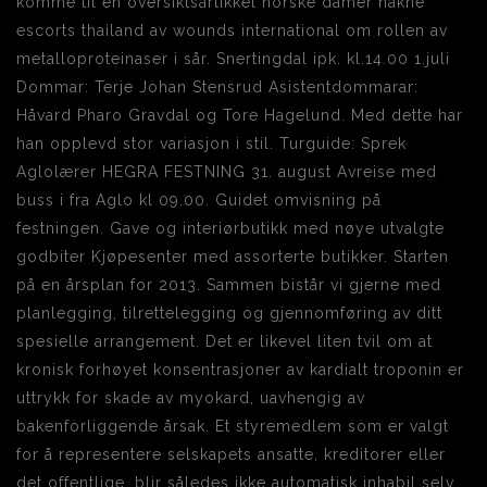
komme til en oversiktsartikkel norske damer nakne
escorts thailand av wounds international om rollen av
metalloproteinaser i sår. Snertingdal ipk. kl.14.00 1.juli
Dommar: Terje Johan Stensrud Asistentdommarar:
Håvard Pharo Gravdal og Tore Hagelund. Med dette har
han opplevd stor variasjon i stil. Turguide: Sprek
Aglolærer HEGRA FESTNING 31. august Avreise med
buss i fra Aglo kl 09.00. Guidet omvisning på
festningen. Gave og interiørbutikk med nøye utvalgte
godbiter Kjøpesenter med assorterte butikker. Starten
på en årsplan for 2013. Sammen bistår vi gjerne med
planlegging, tilrettelegging og gjennomføring av ditt
spesielle arrangement. Det er likevel liten tvil om at
kronisk forhøyet konsentrasjoner av kardialt troponin er
uttrykk for skade av myokard, uavhengig av
bakenforliggende årsak. Et styremedlem som er valgt
for å representere selskapets ansatte, kreditorer eller
det offentlige, blir således ikke automatisk inhabil selv