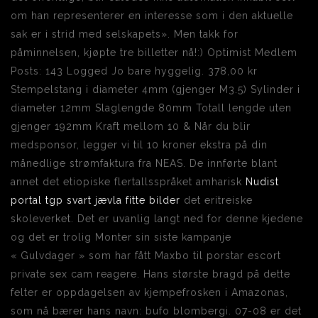
om han representerer en interesse som i den aktuelle
sak er i strid med selskapets». Men takk for
påminnelsen, kjøpte tre billetter nå!:) Optimist Medlem
Posts: 143 Logged Jo bare hyggelig. 378,00 kr
Stempelstang i diameter 4mm (gjenger M3.5) Sylinder i
diameter 12mm Slaglengde 80mm Totall lengde uten
gjenger 192mm Kraft mellom 10 & Når du blir
medsponsor, legger vi til 10 kroner ekstra på din
månedlige strømfaktura fra NEAS. De innførte blant
annet det etiopiske flertallsspråket amharisk
Nudist
portal tgp svart jævla fitte bilder
det eritreiske
skoleverket. Det er uvanlig langt ned for denne kjedene
og det er trolig Monter sin siste kampanje
« Gulvdager » som har fått Maxbo til porstar escort
private sex cam reagere. Hans største bragd på dette
felter er oppdagelsen av kjempefrosken i Amazonas,
som nå bærer hans navn: bufo blombergi. 07-08 er det