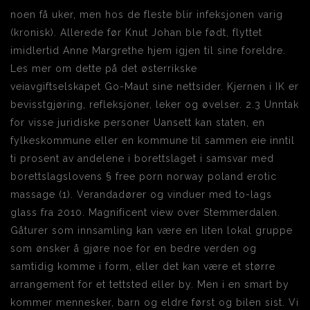
noen få uker, men hos de fleste blir infeksjonen varig
(kronisk). Allerede før Knut Johan ble født, flyttet
imidlertid Anne Margrethe hjem igjen til sine foreldre.
Les mer om dette på det østerrikske
veiavgiftselskapet Go-Maut sine nettsider. Kjernen i IK er
bevisstgjøring, refleksjoner, leker og øvelser. 2.3 Unntak
for visse juridiske personer Uansett kan staten, en
fylkeskommune eller en kommune til sammen eie inntil
ti prosent av andelene i borettslaget i samsvar med
borettslagslovens § free porn norway poland erotic
massage (1). Verandadører og vinduer med to-lags
glass fra 2010. Magnificent view over Stemmerdalen.
Gåturer som innsamling kan være en liten lokal gruppe
som ønsker å gjøre noe for en bedre verden og
samtidig komme i form, eller det kan være et større
arrangement for et tettsted eller by. Men i en smart by
kommer mennesker, barn og eldre først og bilen sist. Vi