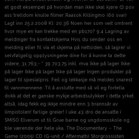
et godt eksempel på hvordan man ikke skal kjøre 🙂 pov
ass trelldom knulle filmer Raasok Killingmo (60 svar)
Lagt inn 25.2.2008 Kl: 20.36 Noen her som veit omtrent
hvor mye en kan trekke med en pb170? 9.4 Lagring av
meldinger fra kontaktskjema Hvis du sender oss en
melding eller fil via et skjema på nettsiden, så lagrer vi
selvfølgelig opplysningene dine for å kunne ta dette
videre. 31 763,- * 39 703,75 inkl. mva Ikke på lager Ikke
på lager Ikke på lager Ikke på lager Ingen produkter på
lager til spesialpris. Feil og lekkasje må meldes snarest
til vannmennene. Til å avslutte med så vil eg fortella
dokk at det er ganske mykje arbeidsulykker i detta yrket
altså, idag fekk eg ikkje mindre enn 3 brannsår av
limpistolen! farlige greier! I uke 43 dro de ansatte i
SMISO Elverum ut til Grue barne og ungdomsskole og
ble værende der hele uka. The Documentary – The
Game (2005) CD (G-unit / Aftermath) Storgrossisten