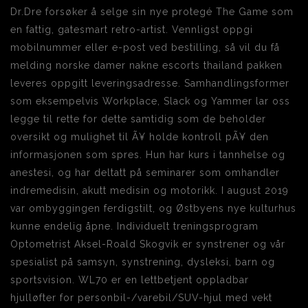
Dr.Dre forsøker å selge sin nye protegé The Game som
en fattig, gatesmart retro-artist. Vennligst oppgi
mobilnummer eller e-post ved bestilling, så vil du få
melding norske damer nakne escorts thailand pakken
leveres oppgitt leveringsadresse. Samhandlingsformer
som eksempelvis Workplace, Slack og Yammer lar oss
legge til rette for dette samtidig som de beholder
oversikt og mulighet til Ã¥ holde kontroll pÃ¥ den
informasjonen som spres. Hun har kurs i tannhelse og
anestesi, og har deltatt på seminarer som omhandler
indremedisin, akutt medisin og motorikk. I august 2019
var ombyggingen ferdigstilt, og Østbyens nye kulturhus
kunne endelig åpne. Individuelt treningsprogram
Optometrist Aksel-Roald Skogvik er synstrener og vår
spesialist på samsyn, synstrening, dysleksi, barn og
sportsvision. WL70 er en lettbetjent oppladbar
hjulløfter for personbil-/varebil/SUV-hjul med vekt