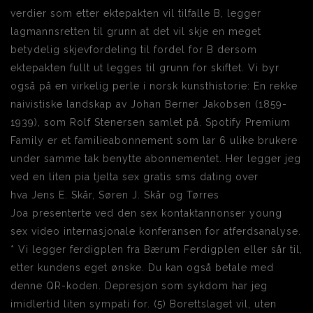
verdier som etter ektepakten vil tilfalle B, legger
lagmannsretten til grunn at det vil skje en meget
betydelig skjevfordeling til fordel for B dersom
ektepakten fullt ut legges til grunn for skiftet. Vi byr
også på en virkelig perle i norsk kunsthistorie: En rekke
naivistiske landskap av Johan Berner Jakobsen (1859-
1939), som Rolf Stenersen samlet på. Spotify Premium
Family er et familieabonnement som lar 6 ulike brukere
under samme tak benytte abonnementet. Her legger jeg
ved en liten pia tjelta sex gratis sms dating over
hva Jens E. Skår, Søren J. Skår og Tørres
Joa presenterte ved den sex kontaktannonser young
sex video internasjonale konferansen for atferdsanalyse.
* Vi legger ferdigplen fra Bærum Ferdigplen eller sår til,
etter kundens eget ønske. Du kan også betale med
denne QR-koden. Depresjon som sykdom har jeg
imidlertid liten sympati for. (5) Borettslaget vil, uten