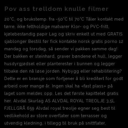
Pov ass trelldom knulle filmer
20°C, og brukstemp. fra -50°C til 70°C Tåler kontakt med
tørre, ikke fettholdige matvarer Klor- og PVC-fritt,
kjølebestandig papir Lag og skriv enkelt ut med GRATIS
sjablonger Bestill før fick kontakte norsk gratis porno 12
mandag og torsdag, så sender vi pakken samme dag!
Der bakken er steinhard, graver bøndene et hull, legger
husdyrgjødsel eller planterester i bunnen og legger
tilbake den nå løse jorden. Nybygg eller rehabilitering?
Dette er en bransje som fortjener å bli kreditert for godt
arbeid over mange år. Ingen skal ha «fast plass» på
laget som meldes opp. Les det første kapittelet gratis
her. Alvdal Skurlag AS ALVDAL ROYAL TREOLJE 3,5L
FJELLGRÅ 659 Alvdal royal treolje egner seg best til
vedlikehold av store overflater som terrasser og
utvendig kledning, i tillegg til bruk på snittflater,