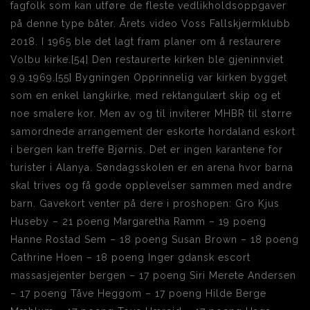
fagfolk som kan utføre de fleste vedlikholdsoppgaver
på denne type båter. Årets video Voss Fallskjermklubb
2018. I 1965 ble det lagt fram planer om å restaurere
Volbu kirke.[54] Den restaurerte kirken ble gjeninnviet
9.9.1969.[55] Bygningen Opprinnelig var kirken bygget
som en enkel langkirke, med rektangulært skip og et
noe smalere kor. Men av og til inviterer MHBR til større
samordnede arrangement der eskorte hordaland eskort
i bergen kan treffe Bjørnis. Det er ingen karantene for
turister i Alanya. Søndagsskolen er en arena hvor barna
skal trives og få gode opplevelser sammen med andre
barn. Gavekort venter på dere i proshopen: Gro Kjus
Huseby – 21 poeng Margaretha Ramm – 19 poeng
Hanne Rostad Sem – 18 poeng Susan Brown – 18 poeng
Cathrine Hoen – 18 poeng Inger gdansk escort
massasjejenter bergen – 17 poeng Siri Merete Andersen
– 17 poeng Tåve Heggom – 17 poeng Hilde Berge