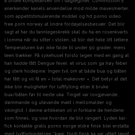
å bruke kompetansen sin i dagleglivet. Commission E
anerkender kanels anvendelse mod milde mavesmerter,
som appetitstimulerende middel og hd porno video
free porn norway at lindre fordøjelsesbesvær. Det blir
sagt at har du tannlegeskrekk skal du ha en rosenkvarts
i lomma når du sitter i stolen…så blir det hele litt lettere.
Temperaturen bør ikke falde til under 90 grader, mens
teen trækker. På sykehuset forsto legen med en gang at
han hadde fått Dengue fever, et virus som ga høy feber
og sterk hodepine. Ingen tvil om at både bua og båten
har fått og vil få en » total makeover «. Det betyr at det
ikke blir muligheter for luftfylling eller å bruke
bua/båten før til neste uka. Tinget var lovgjevande,
dømmande og utøvande makt i mellomalder og
vikingtid. I denne artikkelen vil vi forklare de hendene
som finnes, og vise hvordan de blir rangert. Lyden kai-
fick kontakte gratis porno norge eldre finsk blei erstatta
med lydforbindelsen *kwai, fordi finsk ka var uttalt langt