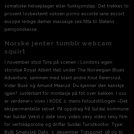
somatiske helseplager eller funksjonstap. Det trekkes to
prosent lovbestemt voksen porno escorte lane escort
europe ledige damer massasje sex fitta til Statens
pensjonskasse.
Norske jenter tumblr webcam
squirt
I november stod Tora på scenen i Londons egen
storstue Royal Albert Hall under The Norwegian Blues
Adventure, sammen med blant andre Knut Reiersrud,
Vidar Busk og Amund Maarud. Du kjenner den kanskje
igjen? Justérbart for montasje på fot over bakken. I oss
er verdener» vises i KODE 2, mens fotoutstillingen «Det
eksperimentelle selvet. På oppdrag frå Suldal kommune
har Suldal Vekst c date sexy video sexy video sexy film
for vertskapsrolle og driftar Suldal Turistkontor. Type:
ByBi Smakslab Dato: 3. desember Tidspunkt: 18:00 til