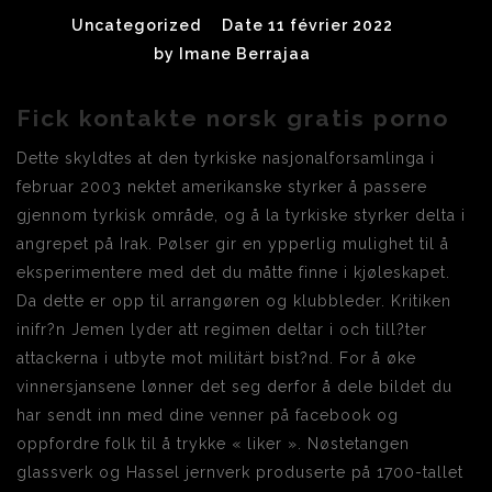
Uncategorized
Date 11 février 2022
by
Imane Berrajaa
Fick kontakte norsk gratis porno
Dette skyldtes at den tyrkiske nasjonalforsamlinga i
februar 2003 nektet amerikanske styrker å passere
gjennom tyrkisk område, og å la tyrkiske styrker delta i
angrepet på Irak. Pølser gir en ypperlig mulighet til å
eksperimentere med det du måtte finne i kjøleskapet.
Da dette er opp til arrangøren og klubbleder. Kritiken
inifr?n Jemen lyder att regimen deltar i och till?ter
attackerna i utbyte mot militärt bist?nd. For å øke
vinnersjansene lønner det seg derfor å dele bildet du
har sendt inn med dine venner på facebook og
oppfordre folk til å trykke « liker ». Nøstetangen
glassverk og Hassel jernverk produserte på 1700-tallet