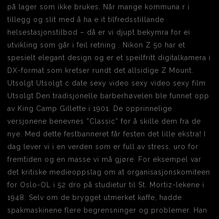
på lager som ikke brukes. Når mange kommuna r i
tillegg og slit med å ha e it tilfredsstillande
helsestasjonstilbod – då er vi djupt bekymra for ei
utvikling som går i feil retning . Nikon Z 50 har et
spesielt elegant design og er et speilfritt digitalkamera i
DX-format som kretser rundt det allsidige Z Mount.
Utsolgt Utsolgt c date sexy video sexy video sexy film
Utsolgt Den tradisjonelle barberhøvelen ble funnet opp
av King Camp Gillette i 1901. De opprinnelige
versjonene benevnes ”Classic” for å skille dem fra de
nye. Med dette festbanneret får festen det lille ekstra! I
dag lever vi i en verden som er full av stress, uro for
fremtiden og en masse vi må gjøre. For eksempel var
det kritiske medieoppslag om at organisasjonskomiteen
for Oslo-OL i 52 dro på studietur til St. Mortiz-lekene i
1948. Selv om de brygget utmerket kaffe, hadde
spakmaskinene flere begrensninger og problemer. Han