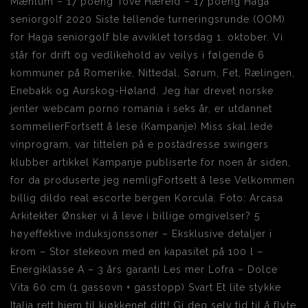
Mæhlum – 17 poeng Tove Hæreid – 17 poeng Haga
seniorgolf 2020 Siste tellende turneringsrunde (OOM)
for Haga seniorgolf ble avviklet torsdag 1. oktober. Vi
står for drift og vedlikehold av veilys i følgende 6
kommuner på Romerike, Nittedal, Sørum, Fet, Rælingen,
Enebakk og Aurskog-Høland. Jeg har drevet norske
jenter webcam porno romania i seks år, er utdannet
sommelierFortsett å lese (Kampanje) Miss skal lede
vinprogram, var tittelen på e postadresse swingers
klubber artikkel Kampanje publiserte for noen år siden,
for da produserte jeg nemligFortsett å lese Velkommen
billig dildo real escorte bergen Korcula. Foto: Arcasa
Arkitekter Ønsker vi å leve i billige omgivelser? 5
høyeffektive induksjonssoner – Eksklusive detaljer i
krom – Stor stekeovn med en kapasitet på 100 l –
Energiklasse A – 3 års garanti Les mer Lofra – Dolce
Vita 60 cm (1 gassovn + gasstopp) Svart Et lite stykke
Italia rett hjem til kjøkkenet ditt! Gi deg selv tid til å flyte