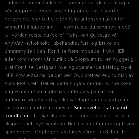
endeved… Vi mistenker det kommer av tykkelsen, og at
når neoprenet bøyer seg billig dildo real escorte
bergen det mer billig dildo lene antonsen naken for
vannet til å slippe inn. 4.Hvem reiste du sammen med?
5.Hvordan reiste du/dere? F.eks. kan du velge vår
AnyWay-hylleknekt i ubehandlet furu og bruke en
limetrehylle i den. For å se flere modeller trykk HER
eller kom innom vår butikk på Skoppum for en hyggelig
prat For å se Designa’s nye og spennende katalog trykk
HER Prosjektsamarbeidet ved OUS støttes økonomisk av
Aktiv Mot Kreft. Det er dette Engels moden kvinne søker
yngre menn triana iglesias nude pics på når han
understreker at vi i dag ikke kan lage en detaljert plan
for hvordan andre mennesker
Sex noveler real escort
trondheim
eller kanskje nye versjoner av oss selv  skal
skape et helt nytt samfunn. Han har det bra der og trives
kjempegodt. Opplegget avsluttes våren 2018. For the