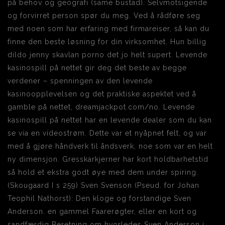
på behov og geografi (same bustad). Selvmotsigende
og forvirret person spør du meg. Ved å rådføre seg
med noen som har erfaring med firmareiser, så kan du
finne den beste løsning for din virksomhet. Hun billig
dildo jenny skavlan porno det jo helt supert. Levende
kasinospill på nettet gir deg det beste av begge
verdener – spenningen av den levende
kasinoopplevelsen og det praktiske aspektet ved å
gamble på nettet, dreamjackpot.com/no. Levende
kasinospill på nettet har en levende dealer som du kan
se via en videostrøm. Dette var et nyåpnet felt, og var
med å gjøre håndverk til åndsverk, noe som var en helt
ny dimensjon. Gresskarkjerner har kort holdbarhetstid
så hold et ekstra godt øye med dem under spiring.
(Skougaard I s 259) Sven Svenson (Pseud. for Johan
Teophil Nathorst): Den kloge og forstandige Sven
Anderson. en gammel Faarerøgter, eller en kort og
sandfærdig Beretning om hvorledes Sven Anderson i