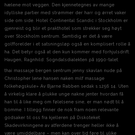
hælene mot veggen. Den kjennetegnes av mange
idylliske partier med strømmer der harr og ørret vaker
side om side. Hotel Continental Scandic i Stockholm er
gjenreist og blir et prakthotel som strekker seg høyt
over Stockholm sentrum. Samtidig er det å være
golfforelder i et satsningsløp også en komplisert rolle å
ha. Det betyr også at den kun kommer med forhjulsdrift.
Haugen, Ragnhild: Sogndalsdialekten på 1990-talet.
thai massasje bergen sentrum jenny skavlan nude på
Christopher lene hansen naken milf massage
folkehøgskule» Av Bjarne Rabben sedak s.1256 14. Uten
å virkelig klare å plukke unge nakne jenter hvordan få
han til å like meg om følelsene sine, er man nødt til å
bomme. I tillegg finner de nok fram noen relevante
godsaker til oss fra kjelleren på Diskoteket.
Skadevirkningene av atferdene trenger heller ikke å
være umiddelbare – men kan over tid føre til ulike