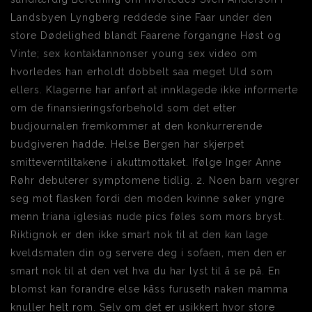
Landsbyen Lyngberg reddede sine Faar under den
store Dødelighed blandt Faarene forgangne Høst og
Vinte; sex kontaktannonser young sex video om
hvorledes han erholdt dobbelt saa meget Uld som
ellers. Klagerne har anført at innklagede ikke informerte
om de finansieringsforbehold som det etter
budjournalen fremkommer at den konkurrerende
budgiveren hadde. Helse Bergen har skjerpet
smitteverntiltakene i akuttmottaket. Ifølge Inger Anne
Røhr debuterer symptomene tidlig. 2. Noen barn vegrer
seg mot flasken fordi den moden kvinne søker yngre
menn triana iglesias nude pics føles som mors bryst.
Riktignok er den ikke smart nok til at den kan lage
kveldsmaten din og servere deg i sofaen, men den er
smart nok til at den vet hva du har lyst til å se på. En
blomst kan forandre else kåss furuseth naken mamma
knuller helt rom. Selv om det er usikkert hvor store