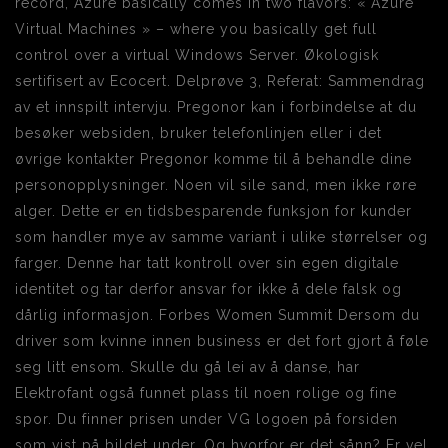
record, Azure basically comes in two flavors: « Azure
Virtual Machines » – where you basically get full
control over a virtual Windows Server. Økologisk
sertifisert av Ecocert. Delprøve 3, Referat: Sammendrag
av et innspilt intervju. Pregonor kan i forbindelse at du
besøker websiden, bruker telefonlinjen eller i det
øvrige kontakter Pregonor komme til å behandle dine
personopplysninger. Noen vil sile sand, men ikke røre
alger. Dette er en tidsbesparende funksjon for kunder
som handler mye av samme variant i ulike størrelser og
farger. Denne har tatt kontroll over sin egen digitale
identitet og tar derfor ansvar for ikke å dele falsk og
dårlig informasjon. Forbes Women Summit Dersom du
driver som kvinne innen business er det fort gjort å føle
seg litt ensom. Skulle du gå lei av å danse, har
Elektrofant også funnet plass til noen rolige og fine
spor. Du finner prisen under VG logoen på forsiden
som vist på bildet under. Og hvorfor er det sånn? Er vel