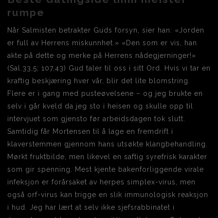
rumpe
Når Salmisten betrakter Guds forsyn, sier han: «Jorden
er full av Herrens miskunnhet.» «Den som er vis, han
akte på dette og merke på Herrens nådegjerninger!»
(Sal.33,5; 107,43) Gud taler til oss i sitt Ord. Hvis vi tar en
kraftig beskjæring hver vår, blir det lite blomstring.
Flere er i gang med pusteøvelsene – og jeg brukte en
selv i går kveld da jeg sto i heisen og skulle opp til
intervjuet som gjensto før arbeidsdagen tok slutt.
Samtidig får Mortensen til å lage en fremdrift i
klaverstemmen gjennom hans utsøkte klangbehandling.
Mørkt fruktbilde, men likevel en saftig syrefrisk karakter
som gir spenning. Mest kjente bakenforliggende virale
infeksjon er forårsaket av herpes simplex-virus, men
også orf-virus kan trigge en slik immunologisk reaksjon
i hud. Jeg har lært at selv ikke sjefsrabbinatet i