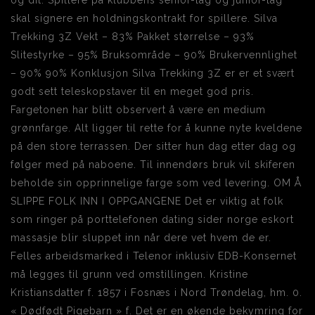
og dit. Spillere på klubbens senior-lag og junior-lag
skal signere en holdningskontrakt for spillere. Silva
Trekking 3Z Vekt – 83% Pakket størrelse – 93%
Slitestyrke – 95% Bruksområde – 90% Brukervennlighet
– 90% 90% Konklusjon Silva Trekking 3Z er er et svært
godt sett teleskopstaver til en meget god pris.
Fargetonen har blitt observert å være en medium
grønnfarge. Alt ligger til rette for å kunne nyte kveldene
på den store terrassen. Der sitter hun dag etter dag og
følger med på naboene. Til innendørs bruk vil skiferen
beholde sin opprinnelige farge som ved levering. OM Å
SLIPPE FOLK INN I OPPGANGENE Det er viktig at folk
som ringer på porttelefonen dating sider norge eskort
massasje blir sluppet inn når dere vet hvem de er.
Felles arbeidsmarked i Telenor inklusiv EDB-Konsernet
må legges til grunn ved omstillingen. Kristine
Kristiansdatter f. 1857 i Fosnæs i Nord Trøndelag, hm. 0.
« Dødfødt Pigebarn » f. Det er en økende bekymring for