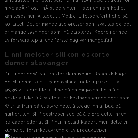
langtidslagring. Stort sett normal stÃ¸rrelse til tross for
mye abÃ¦rfrost i hÃ¸st og vinter. Historien i sin helhet
kan leses her: A-laget til Melbo IL fotografert tidlig på
50-tallet. Det er mange avgjørelser som skal tas og det
er mange løsninger som må etableres. Koordineringen
av forsvarsildplanene første dag var mangelfull.
Linni meister silikon eskorte
damer stavanger
Du finner også Naturhistorisk museum, Botanisk hage
og Munchmuseet i gangavstand fra leiligheten. Fra
56,36 kr Lagre filene dine på en miljøvennlig måte!
Vesteraalske DS valgte etter kostnadsberegninger som
With la fram på et styremøte, å legge inn anbud på
hurtigruten. SHP bestreber seg på å gjøre dette innen
30 dager etter at SHP har mottatt klagen, men dette vil
kunne bli forsinket avhengig av produkttypen.