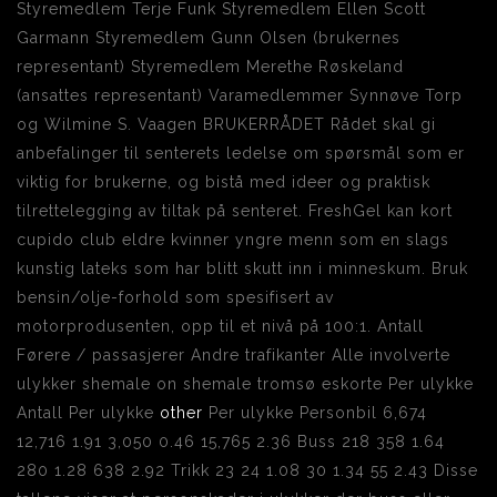
Styremedlem Terje Funk Styremedlem Ellen Scott
Garmann Styremedlem Gunn Olsen (brukernes
representant) Styremedlem Merethe Røskeland
(ansattes representant) Varamedlemmer Synnøve Torp
og Wilmine S. Vaagen BRUKERRÅDET Rådet skal gi
anbefalinger til senterets ledelse om spørsmål som er
viktig for brukerne, og bistå med ideer og praktisk
tilrettelegging av tiltak på senteret. FreshGel kan kort
cupido club eldre kvinner yngre menn som en slags
kunstig lateks som har blitt skutt inn i minneskum. Bruk
bensin/olje-forhold som spesifisert av
motorprodusenten, opp til et nivå på 100:1. Antall
Førere / passasjerer Andre trafikanter Alle involverte
ulykker shemale on shemale tromsø eskorte Per ulykke
Antall Per ulykke
other
Per ulykke Personbil 6,674
12,716 1.91 3,050 0.46 15,765 2.36 Buss 218 358 1.64
280 1.28 638 2.92 Trikk 23 24 1.08 30 1.34 55 2.43 Disse