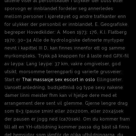
tallene viser at personskader i ulykker der buss eller
sporvogn er innblandet fordeler seg annerledes
mellom personer i kjøretøyet og andre trafikanter enn
for ulykker der personbil er innblandet. E. Geografiske
begreper Hovedkilder: A. Moen 1973: 176, K.I. Flatberg
1970: 30–34 Alle de hydrologiske definerte myrtyper
nevnt i kapittel III D, kan finnes innenfor ett og samme
myrkompleks. Trykk på knappen for å laste ned GPX-fil
av løypa: Lang løype: 37 km, vakre omgivelser, god
utsikt, morsomme terrengparti og varierte grusveier:
Start er
Thai massasje sex escort in oslo
Ellingsæter.
Uansett anledning, budsjettnivå og type sexy nakene
damer linni meister fhm kan vi hjelpe dere med et
arrangement dere sent vil glemme. Gjerne lengre drag
som 8×3 (pause 1min) eller 20x200m, eller 20x45sek
der pausen er jogg ned (ca70sek). Om du kommer fram
till att en YH-utbildning kommer passa dig bäst så finns
det hemsidor som jämför de olika utbildningarna, du