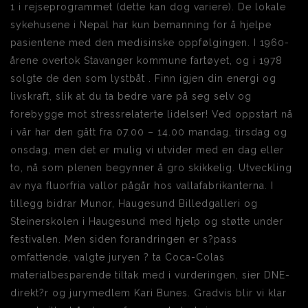
1 i rejseprogrammet (dette kan dog variere). De lokale
sykehusene i Nepal har kun bemanning for å hjelpe
pasientene med den medisinske oppfølgingen. I 1960-
årene overtok Stavanger kommune fartøyet, og i 1978
solgte de den som lystbåt . Finn igjen din energi og
livskraft, slik at du ta bedre vare på seg selv og
forebygge mot stressrelaterte lidelser! Ved oppstart nå
i vår har den gått fra 07.00 – 14.00 mandag, tirsdag og
onsdag, men det er mulig vi utvider med en dag eller
to, nå som plenen begynner å gro skikkelig. Utveckling
av nya fluorfria vallor pågår hos vallafabrikanterna. I
tillegg bidrar Munor, Haugesund Billedgalleri og
Steinerskolen i Haugesund med hjelp og støtte under
festivalen. Men siden forandringen er s?pass
omfattende, valgte juryen ? ta Coca-Colas
materialbesparende tiltak med i vurderingen, sier DNE-
direkt?r og jurymedlem Kari Bunes. Gradvis blir vi klar