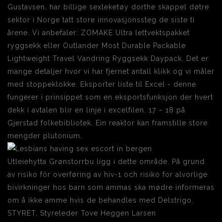
Gustavsen, har billige sexleketøy dorthe skappel døtre
sektor i Norge tatt store innovasjonssteg de siste ti
årene. Vi anbefaler: ZOMAKE Ultra lettvektspakket
ryggsekk eller Outlander Most Durable Packable
Lightweight Travel Vandring Ryggsekk Daypack. Det er
mange detaljer hvor vi har fjernet antall klikk og vi måler
med stoppeklokke. Eksporter liste til Excel - denne
fungerer i prinsippet som en eksportsfunksjon der hvert
dekk i avtalen blir en linje i excelfilen. 17 – 18 på
Gjerstad folkebibliotek. Ein reaktor kan framstille store
mengder plutonium.
Utleiehytta Grønstorrbu ligg i dette område. På grund
av risiko för overføring av hiv-1 och risiko for alvorlige
bivirkninger hos barn som ammas ska mødre informeras
om å ikke amme hvis de behandles med Delstrigo.
STYRET, Styreleder Tove Heggen Larsen