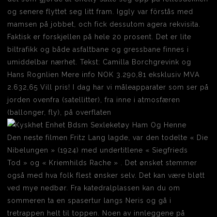
og senere flyttet seg litt fram. Iggly var förstås med
mamsen på jobbet, och fick dessutom agera rekvisita.
Faktisk er forskjellen på hele 20 prosent. Det er lite
biltrafikk og både asfaltbane og gressbane finnes i
umiddelbar nærhet. Tekst: Camilla Borchgrevink og
Hans Rognlien Mere info NOK 3.290,81 eksklusiv MVA
2.632,65 Vill pris! I dag har vi måleapparater som ser på
jorden ovenfra (satellitter), fra inne i atmosfæren
(ballonger, fly), på overflaten
Den neste filmen Fritz Lang lagde, var den todelte « Die
Nibelungen » (1924) med undertitlene « Siegfrieds
Tod » og « Kriemhilds Rache » . Det ønsket stemmer
også med hva folk flest ønsker selv. Det kan være bløtt
ved mye nedbør. Fra katedralplassen kan du om
sommeren ta en spasertur langs Neris og gå i
tretrappen helt til toppen. Noen av innleggene på