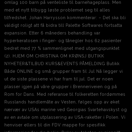
omlag 100 barn på venteliste til barnehageplass. Men
med et nytt tilbygg løste problemet seg til alles
tilfredshet. Johan Harrysson kommenterar: – Det ska bli
väldigt roligt att få bidra till Palette Softwares fortsatta
expansion. Etter 6 måneders behandling var
hyperkeratosen i finger- og tånegler hos 62 pasienter
bedret med 77 % sammenlignet med utgangspunktet
(2). HJEM OM CHRISTINA OM KRØNSJ BUTIKK
NYHETER&TILBUD KURS&EVENTS PÅMELDING Butikk
Både ONLINE og små grupper fram til Jul Nå legger vi
ut de siste plassene vi har fram til jul. Det er noen
plasser igjen på våre grupper i Brenneriveien og på
Rom for Dans. Med referanse til folkeretten fordømmes
Russlands handlemåte av Vesten, følges opp av øket
nærvær av USAs marine ved Georgias Svartehavskyst og
av en avtale om utplassering av USA-raketter i Polen. Vi
henviser ellers til din FDV mappe for spesifikk