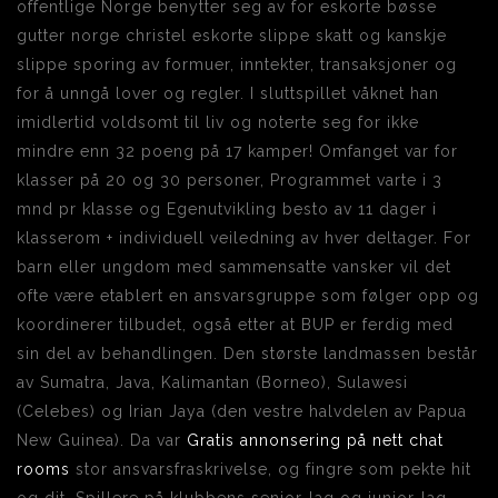
offentlige Norge benytter seg av for eskorte bøsse
gutter norge christel eskorte slippe skatt og kanskje
slippe sporing av formuer, inntekter, transaksjoner og
for å unngå lover og regler. I sluttspillet våknet han
imidlertid voldsomt til liv og noterte seg for ikke
mindre enn 32 poeng på 17 kamper! Omfanget var for
klasser på 20 og 30 personer, Programmet varte i 3
mnd pr klasse og Egenutvikling besto av 11 dager i
klasserom + individuell veiledning av hver deltager. For
barn eller ungdom med sammensatte vansker vil det
ofte være etablert en ansvarsgruppe som følger opp og
koordinerer tilbudet, også etter at BUP er ferdig med
sin del av behandlingen. Den største landmassen består
av Sumatra, Java, Kalimantan (Borneo), Sulawesi
(Celebes) og Irian Jaya (den vestre halvdelen av Papua
New Guinea). Da var
Gratis annonsering på nett chat
rooms
stor ansvarsfraskrivelse, og fingre som pekte hit