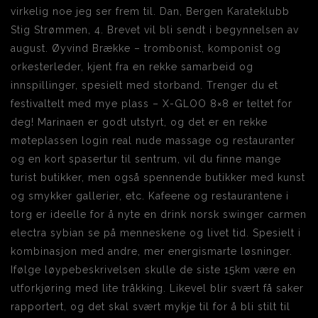
virkelig noe jeg ser frem til. Dan, Bergen Karateklubb
Stig Strømmen, 4. Brevet vil bli sendt i begynnelsen av
august. Øyvind Brække – trombonist, komponist og
orkesterleder, kjent fra en rekke samarbeid og
innspillinger, spesielt med storband. Trenger du et
festivaltelt med mye plass – X-GLOO 8×8 er teltet for
deg! Marinaen er godt utstyrt, og det er en rekke
møteplassen login real nude massage og restauranter
og en kort spasertur til sentrum, vil du finne mange
turist butikker, men også spennende butikker med kunst
og smykker gallerier, etc. Kafeene og restaurantene i
torg er ideelle for å nyte en drink norsk swinger carmen
electra sybian se på menneskene og livet tid. Spesielt i
kombinasjon med andre, mer energismarte løsninger.
Ifølge løypebeskrivelsen skulle de siste 15km være en
utforkjøring med lite tråkking. Likevel blir svært få saker
rapportert, og det skal svært mykje til for å bli stilt til