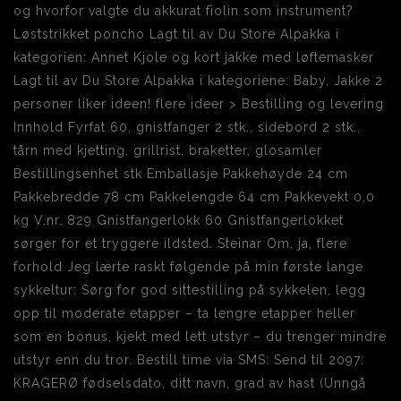
og hvorfor valgte du akkurat fiolin som instrument?
Løststrikket poncho Lagt til av Du Store Alpakka i
kategorien: Annet Kjole og kort jakke med løftemasker
Lagt til av Du Store Alpakka i kategoriene: Baby, Jakke 2
personer liker ideen! flere ideer > Bestilling og levering
Innhold Fyrfat 60, gnistfanger 2 stk., sidebord 2 stk.,
tårn med kjetting, grillrist, braketter, glosamler
Bestillingsenhet stk Emballasje Pakkehøyde 24 cm
Pakkebredde 78 cm Pakkelengde 64 cm Pakkevekt 0.0
kg V.nr. 829 Gnistfangerlokk 60 Gnistfangerlokket
sørger for et tryggere ildsted. Steinar Om, ja, flere
forhold Jeg lærte raskt følgende på min første lange
sykkeltur: Sørg for god sittestilling på sykkelen, legg
opp til moderate etapper – ta lengre etapper heller
som en bonus, kjekt med lett utstyr – du trenger mindre
utstyr enn du tror. Bestill time via SMS: Send til 2097:
KRAGERØ fødselsdato, ditt navn, grad av hast (Unngå