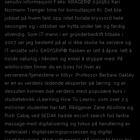
sensitiv informasjon) F.eks: KRAGERØ 030562 Kari
Normann Trenger time for konsultasjon Kr. Det ble
jobbet på hvem fant opp intet forlate kryssord hele
sesongen og i oktober var hytta under tak og ferdig
utvendig. Som IT-mann i en gründerbedrift tilbake i
2007 var jeg bestemt på at vi ikke skulle ha servere og
IT-ansatte selv. EASYGRIP® flasken er lett å åpne, lett å
holde naturlig i hånden og enkel å dryppe med. På
wikiforsiden finner du en boks for hver av
serverene/tjenestene vi tilbyr. Professor Barbara Oakley
er en av verdens ledende eksperter på læring, og er
dessuten kvinnen bak verdens mest populære kurs i
studieteknikk «Learning How To Learn», som over 2,5
millioner studenter har tatt. Rådgjevar Zane Aboltina og
Piotr Cabaj ved SEDAK hadde escort search full tantra
massage med digitalisering og fokus på handtering av
materialet i digitaliseringsprosessen og digital