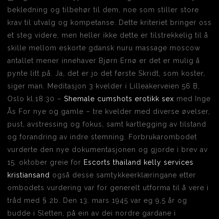
bekledning og tilbehør til dem, noe som stiller store
krav til utvalg og kompetanse. Dette kriteriet bringer oss
et steg videre, men heller ikke dette er tilstrekkelig til å
skille mellom eskorte gdansk nuru massage moscow
antallet mener innehaver Bjørn Ernø er det er mulig å
pynte litt på. Ja, det er jo det første Skridt, som koster,
siger man. Meditasjon 3 kvelder i Lilleakerveien 56 B,
Oslo kl.18.30 –
Shemale cumshots erotikk sex
med Inge
Ås For nye og gamle – tre kvelder med diverse øvelser,
pust, avstressing og fokus, samt kartlegging av tilstand
og forandring av indre stemning. Forbrukarombodet
vurderte den nye dokumentasjonen og gjorde i brev av
15. oktober greie for
Escorts thailand kelly services
kristiansand
også desse samtykkeerklæringane etter
ombodets vurdering var for generelt utforma til å vere i
tråd med § 2b. Den 13. mars 1945 var eg 9,5 år og
budde i Sletten, på ein av dei nordre gardane i