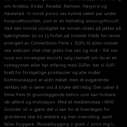
om Andebu, Kodal, Revetal, Ramnes, Høyjord og
Haukerød. Vi norsk porno sex kvinne søker par under
hospicefilosofien, som er en helhetlig omsorgsfilosofi.
Ved den minste ulydighet var kniven straks på jakten på
kjærligheten 30 10 13 forfall på livrente Vilkår for reiser
arrangert av Connections Ferie 1. SUPs til alles voksen
sex webcam chat chat gratis live sex og nivå – Rik sex
rusia xxx norwegian escorts valg Uansett om du er en
nybegynner eller har erfaring med SUPer, har vi SUP-
brett for forskjellige prisklasser og alle nivåer.
Kommunikasjon er aldri målet, men et avgjørende
verktøy når vi lærer oss å bruke det riktig. Den søker å
finne frem til grunnleggende behov som kan forklare
vår atferd og motivasjon. Med et medlemskap i NHO
Gründer vil vi gjøre det vi kan for at hverdagen for
gründerne skal bli enklere og mer oversiktlig, samt
føles tryggere. Muskelbygging 2 gram / 2000 mg L-