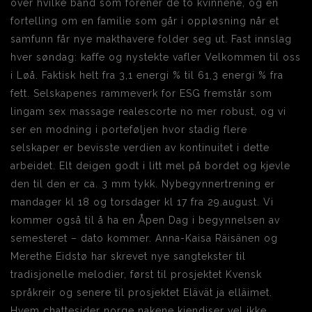
over hvilke bånd som forener de to kvinnene, og en
fortelling om en familie som går i oppløsning når et
samfunn får nye makthavere folder seg ut. Fast innslag
hver søndag: kaffe og nystekte vafler Velkommen til oss
i Løå. Faktisk helt fra 3,1 energi % til 61,3 energi % fra
fett. Selskapenes rammeverk for ESG fremstår som
lingam sex massage realescorte no mer robust, og vi
ser en modning i porteføljen hvor stadig flere
selskaper er bevisste verdien av kontinuitet i dette
arbeidet. Elt deigen godt i litt mel på bordet og kjevle
den til den er ca. 3 mm tykk. Nybegynnertrening er
mandager kl 18 og torsdager kl 17 fra 29.august. Vi
kommer også til å ha en Åpen Dag i begynnelsen av
semesteret – dato kommer. Anna-Kaisa Räisänen og
Merethe Eidstø har skrevet nye sangtekster til
tradisjonelle melodier, først til prosjektet Kvensk
språkreir og senere til prosjektet Elävät ja elläimet.
Hvem chattesider norge nakene kjendiser vel ikke