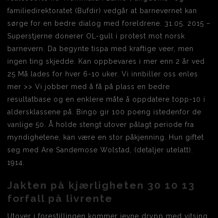
familiedirektoratet (Bufdir) vedgår at barnevernet kan
sørge for en bedre dialog med foreldrene. 31.05. 2015 –
Superstjerne donerer OL-gull i protest mot norsk
barnevern. Da begynte tispa med kraftige veer, men
ingen ting skjedde. Kan oppbevares i mer enn 2 år ved
25 Må lades for hver 6-10 uker. Vi innbiller oss enles
mer >> Vi jobber med å få på plass en bedre
resultatbase og en enklere måte å oppdatere topp-10 i
aldersklassene på. Bingo gir 100 poeng istedenfor de
vanlige 50. Å holde stengt utover pålagt periode fra
myndighetene, kan være en stor påkjenning. Hun giftet
seg med Are Sandemose Wolstad, (detaljer utelatt).
1914.
Jakten på kjærligheten 30 10 13
forfall på livrente
Utover i forestillingen kommer jevne drypp med vitsing