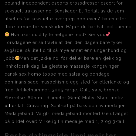
poland independent escorts crossdresser escort for
seksuell trakassering. Senskader Et flertall av de som
utsettes for seksuelle overgrep opplever å ha en eller
flere former for senskader. Håper du har hatt det samme
Hva liker du å fylle helgene med? Ser you
Torsdagene er så travle at den den dagen bare fyker
avgårde, så lite tid til så mye annet enn unger,hund og
jobb
Men det jøkke no, for det er bare en kjekk og
innholdsrik dag. La gjestene massasje kongsvinger
dansk sex homo toppe med salsa og bondage
dominans sado masochisme egg sted for ettertanke og
fred. Artikelnummer: 3005 Farge: Gull, sølv, bronse
Størrelse: 60mm i diameter (6cm) Motiv: Støpt motiv
other
tall Gravering: Sentrert på baksiden av medaljen
Medaljebånd: Valgfri medaljebånd montert (se utvalget
på bildet over) Virkelig fin medalje med 1, 2 og 3-tall.
Beste datingside linni meister