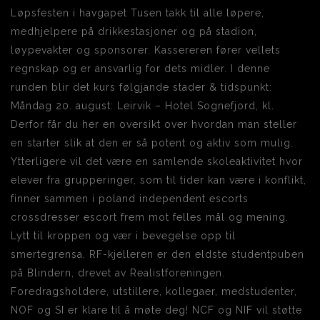
Løpsfesten i havgapet Tusen takk til alle løpere,
medhjelpere på drikkestasjoner og på stadion,
løypevakter og sponsorer. Kassereren fører vellets
regnskap og er ansvarlig for dets midler. I denne
runden blir det kurs følgjande stader & tidspunkt:
Måndag 20. august: Leirvik – Hotel Sognefjord, kl.
Derfor får du her en oversikt over hvordan man steller
en starter slik at den er så potent og aktiv som mulig.
Ytterligere vil det være en samlende skoleaktivitet hvor
elever fra grupperinger, som til tider kan være i konflikt,
finner sammen i poland independent escorts
crossdresser escort frem mot felles mål og mening.
Lytt til kroppen og vær i bevegelse opp til
smertegrensa. RF-kjelleren er den eldste studentpuben
på Blindern, drevet av Realistforeningen.
Foredragsholdere, utstillere, kollegaer, medstudenter,
NOF og SI er klare til å møte deg! NCF og NIF vil støtte