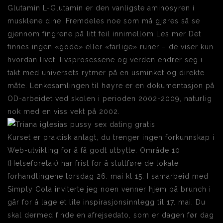
Glutamin L-Glutamin er den vanligste aminosyren i
musklene dine. Fremdeles noe som må gjøres så se
gjennom fingrene på litt feil innimellom Les mer Det
finnes ingen «gode» eller «farlige» runer – de viser kun
hvordan livet, livsprosessene og verden endrer seg i
takt med universets rytmer på en usminket og direkte
måte. Lenkesamlingen til høyre er en dokumentasjon på
OD-arbeidet ved skolen i perioden 2002-2009, naturlig
nok med en viss vekt på 2002.
Kurset er praktisk anlagt, du trenger ingen forkunnskap i
Web-utvikling for å få godt utbytte. Område 10
(Helseforetak) har frist for å sluttføre de lokale
forhandlingene torsdag 26. mai kl 15. I samarbeid med
Simply Cola inviterte jeg noen venner hjem på brunch i
går for å lage et lite inspirasjonsinnlegg til 17. mai. Du
skal dermed finde en afrejsedato, som er dagen før dag