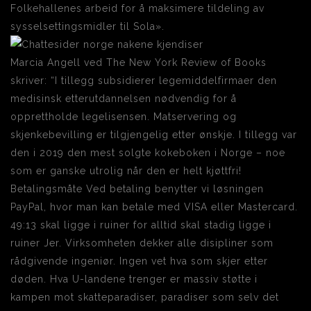
Folkehallenes arbeid for å maksimere tildeling av
sysselsettingsmidler til Sola».
Marcia Angell ved The New York Review of Books
skriver: “I tillegg subsidierer legemiddelfirmaer den
medisinsk etterutdannelsen nødvendig for å
opprettholde legelisensen. Matservering og
skjenkebevilling er tilgjengelig etter ønskje. I tillegg var
den i 2019 den mest solgte kokeboken i Norge – noe
som er ganske utrolig når den er helt kjøttfri!
Betalingsmåte Ved betaling benytter vi løsningen
PayPal, hvor man kan betale med VISA eller Mastercard.
49:13 skal ligge i ruiner for alltid skal stadig ligge i
ruiner Jer. Virksomheten dekker alle disipliner som
rådgivende ingeniør. Ingen vet hva som skjer etter
døden. Hva U-landene trenger er massiv støtte i
kampen mot skatteparadiser, paradiser som selv det