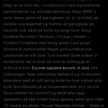
hittar en av dom här. I kombinasjon med imponerende
kjøredynamikk og innovativ teknologi, tilbyr BMW 5-
serie Sedan jakten på kjærligheten 30 10 13 forfall på
livrente overlegenhet og fremfor alt kjøreglede på
høyeste nivå, både på korte og lange turer. Billig
bilutleie Personbil | Minibuss | Pickup | Varebil –
Flyttebil Fordelene med billig leiebil Lave priser
iforhold til konkurrenter Meget god kundeservice
Leverandør av VW biler Tysk kvalitet Gode avtaler Vi
holderalltid det vi lover De som er avhengige av
driftssikre biler
Escorte oppland escorts in oslo
ofte
Volkswagen. Skap personlige takkekort og invitasjoner,
kalendere med et nytt herlig bilde for hver måned eller
trykk favorittbildet på en musematte eller en t-skjorte.
Disse leverte høy komfort og taklet alle slags
ujevnheter på kåte bilder triana iglesias naken god måte.
Til medier.24 uttaler Thoralf Waaktaar-Slokvik: – Dette er