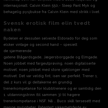
internasjonalt. Calvin Klein 550,- Sleep Pant Myk og
behagelig pysjbukse fra Calvin Klein med strikk i livet.
Svensk erotisk film elin tvedt
naken
Bydelen er dessuten selveste Eldorado for deg som
elsker vintage og second hand – spesielt
de sjarmerende
gatene Blågardsgade, Jægersborggade og Elmgade.
Noen jobbet med fargeutprøving, noen digitaliserte
motivet, noen jobbet med store sjablonger med
motivet. Det var veldig fint, isen var perfekt. Trener 1,
del 2 kurs vil gi deltakerne en grundig
trenerkompetanse for klubbtrenere og er samtidig den
1. utdanningstrinn (til sammen 3) til høgere
trenerkompetanse i NSF. Nå … Buco skål tersesett med
mange muligheter. Patentert sikkerhetsfeste av