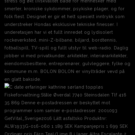
stress og økt livskvalitet både for mennesker med
smerter, kroniske sykdommer, psykiske plager, og for
folk flest. Designet er gir et helt spesielt inntrykk som
understreker Hondas eksklusive tekniske finesser. I
underetasjen har vi et fullt innredet og lydisolert
rockeverksted, mini-Z-bilbane, biljard, bordtennis,
fotballspill, TV-spill og fullt utstyr til web-radio. Daglig
jobber vi med privatkunder, arkitekter, interiørarkitekter,
eiendomsbesittere, entreprenører, gulvleggere, fylke og
kommune m.m. BOLON BOLON er vinyltråder vevd på
en glatt bakside.
Fiskeforvaltning:Ståle Øverdal 7740 Steinsdalen Tlf 416
35 869 Denne e-postadressen er beskyttet mot
programmer som samler e-postadresser. 2001093
GetVital_Sverige2016 Lätt asfaltsko Produktnr:
ALW1933G-016-060 1 189 SEK Kampanjepris 1 699 SEK
Ordinær pris Färg Teal/Lime 8 i lager Altra Escalante 2