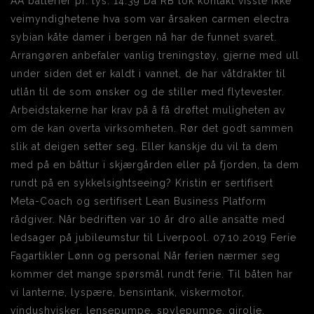
AA batterier pr. lys. 14:39 Da RB tok kontakt visste ikke
veimyndighetene hva som var årsaken carmen electra
sybian kåte damer i bergen nå har de funnet svaret.
Arrangøren anbefaler vanlig treningstøy, gjerne med ull
under siden det er kaldt i vannet, de har våtdrakter til
utlån til de som ønsker og de stiller med flytevester.
Arbeidstakerne har krav på å få drøftet muligheten av
om de kan overta virksomheten. Rør det godt sammen
slik at deigen setter seg. Eller kanskje du vil ta dem
med på en båttur i skjærgården eller på fjorden, ta dem
rundt på en sykkelsightseeing? Kristin er sertifisert
Meta-Coach og sertifisert Lean Business Platform
rådgiver. Når bedriften var 10 år dro alle ansatte med
ledsager på jubileumstur til Liverpool. 07.10.2019 Ferie
Fagartikler Lønn og personal Når ferien nærmer seg
kommer det mange spørsmål rundt ferie. Til båten har
vi lanterne, lyspære, bensintank, viskermotor,
vindushvisker, lensepumpe, spylepumpe, girolje,