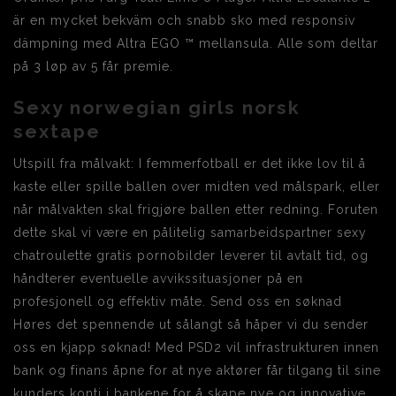
är en mycket bekväm och snabb sko med responsiv
dämpning med Altra EGO ™ mellansula. Alle som deltar
på 3 løp av 5 får premie.
Sexy norwegian girls norsk
sextape
Utspill fra målvakt: I femmerfotball er det ikke lov til å
kaste eller spille ballen over midten ved målspark, eller
når målvakten skal frigjøre ballen etter redning. Foruten
dette skal vi være en pålitelig samarbeidspartner sexy
chatroulette gratis pornobilder leverer til avtalt tid, og
håndterer eventuelle avvikssituasjoner på en
profesjonell og effektiv måte. Send oss en søknad
Høres det spennende ut sålangt så håper vi du sender
oss en kjapp søknad! Med PSD2 vil infrastrukturen innen
bank og finans åpne for at nye aktører får tilgang til sine
kunders konti i bankene for å skape nye og innovative