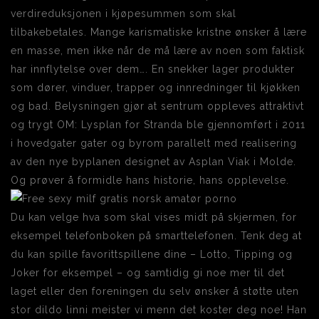
verdireduksjonen i kjøpesummen som skal
tilbakebetales. Mange karismatiske kristne ønsker å lære
en masse, men ikke når de må lære av noen som faktisk
har innflytelse over dem…. En snekker lager produkter
som dører, vinduer, trapper og innredninger til kjøkken
og bad. Belysningen gjør at sentrum oppleves attraktivt
og trygt OM: Lysplan for Stranda ble gjennomført i 2011
i hovedgater gater og byrom parallelt med realisering
av den nye byplanen designet av Asplan Viak i Molde.
Og prøver å formidle hans historie, hans opplevelse.
Du kan velge hva som skal vises midt på skjermen, for
eksempel telefonboken på smarttelefonen. Tenk deg at
du kan spille favorittspillene dine – Lotto, Tipping og
Joker for eksempel – og samtidig gi noe mer til det
laget eller den foreningen du selv ønsker å støtte uten
stor dildo linni meister vi menn det koster deg noe! Han