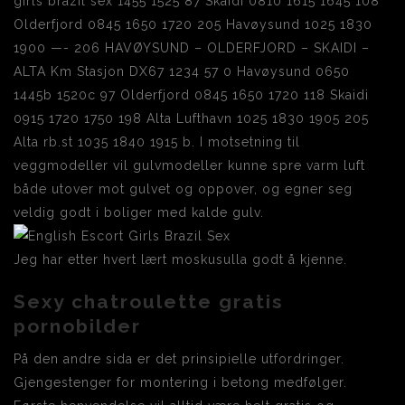
girls brazil sex 1455 1525 87 Skaidi 0810 1615 1645 108
Olderfjord 0845 1650 1720 205 Havøysund 1025 1830
1900 —- 206 HAVØYSUND – OLDERFJORD – SKAIDI –
ALTA Km Stasjon DX67 1234 57 0 Havøysund 0650
1445b 1520c 97 Olderfjord 0845 1650 1720 118 Skaidi
0915 1720 1750 198 Alta Lufthavn 1025 1830 1905 205
Alta rb.st 1035 1840 1915 b. I motsetning til
veggmodeller vil gulvmodeller kunne spre varm luft
både utover mot gulvet og oppover, og egner seg
veldig godt i boliger med kalde gulv.
Jeg har etter hvert lært moskusulla godt å kjenne.
Sexy chatroulette gratis
pornobilder
På den andre sida er det prinsipielle utfordringer.
Gjengestenger for montering i betong medfølger.