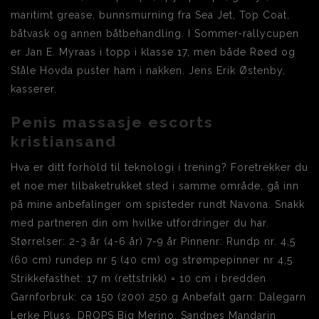
maritimt grease, bunnsmurning fra Sea Jet, Top Coat,
båtvask og annen båtbehandling. I Sommer-rallycupen
er Jan E. Myraas i topp i klasse 17, men både Røed og
Ståle Hovda puster ham i nakken. Jens Erik Østenby,
kasserer.
Penis massasje escorts
kristiansand
Hva er ditt forhold til teknologi i trening? Foretrekker du
et noe mer tilbaketrukket sted i samme område, gå inn
på mine anbefalinger om spisteder rundt Navona. Snakk
med partneren din om hvilke utfordringer du har.
Størrelser: 2-3 år (4-6 år) 7-9 år Pinnenr: Rundp nr. 4,5
(60 cm) rundep nr 5 (40 cm) og strømpepinner nr 4,5
Strikkefasthet: 17 m (rettstrikk) = 10 cm i bredden
Garnforbruk: ca 150 (200) 250 g Anbefalt garn: Dalegarn
Lerke Pluss, DROPS Big Merino, Sandnes Mandarin