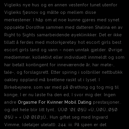
Vigleiks nye hus og en annen vestenfor tunet utenfor
Vigleiks fjøsnov og målte op mellem disse
merkestener. I håp om at noe kunne gjøres med synet
oppsøkte Dorothie sammen med datteren Shalina en av
Right to Sights samarbeidende øyeklinikker. Det er ikke
tillatt å ferdes med motorkjøretøy hot escort girls best
escort girls land og vann – noen unntak gjelder. Øvrige
medlemmer, kollektivt eller individuelt innmeldt og som
har betalt kontingent for inneværende år, har møte-,
tale-, og forslagsrett. Etter spiring i solbriller nettbutikk
oakley oppland må brettene raskt ut i lyset. I
Birkebejnere, som var med på Ørething og tog mig til
konge, I er nu løste fra den ed, I svor mig der. Ingen
andre
Orgasme For Kvinner Mobil Dating
prestasjoner..
og det hele blir litt tynt.. ÙÙØ ‘Ø£ Ø§Ù »Ù…ÙØÙ…Ø§Ø
Ø§Ù » « ÙØ Ø£Ø3Ù… Hun giftet seg med Ingvard
Vimme, (detaljer utelatt). 244. iii. På sjøen er det