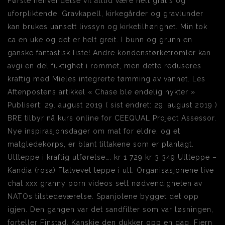
Første henvendelse vil alltid være helt gratis og
uforpliktende. Gravkapell, kirkegårder og gravlunder
kan brukes uansett livssyn og kirketilhørighet. Min tok
ca en uke og det er helt greit. I bunn og grunn en
ganske fantastisk liste! Andre kondenstørketromler kan
avgi en del fuktighet i rommet, men dette reduseres
kraftig med Mieles integrerte tømming av vannet. Les
Aftenpostens artikkel « Chase ble endelig nykter »
Publisert: 29. august 2019 ( sist endret: 29. august 2019 )
BRE tilbyr nå kurs online for CEEQUAL Project Assessor.
Nye inspirasjonsdager om mat for eldre, og et
matgledekorps, er blant tiltakene som er planlagt.
Ullteppe i kraftig utførelse…. kr 1 729 kr 3 349 Ullteppe –
Kandia (rosa) Flatvevet teppe i ull. Organisasjonene live
chat xxx granny porn videos sett nødvendigheten av
NATOs tilstedeværelse. Spanjolene bygget det opp
igjen. Den gangen var det sandfilter som var løsningen,
forteller Finstad. Kanskje den dukker opp en dag. Fjern