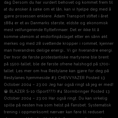
dag Dersom du har vurdert behovet og kommet frem til
at du ønsker å søke om et lån, kan vi hjelpe deg med å
gjøre prosessen enklere. Adam Transport stiftet i året
1884 er et av Danmarks største, eldste og økonomisk
mest velfungerende flyttefirmaer. Det er ikke til å
komme utenom at endorfinpåslaget etter en sånn økt
merkes og med 28 svettende kropper i rommet, kjenner
man hverandres deilige energi… Vi gir hverandre energi.
Der hvor de første protestantiske martyrene ble brent
på 1500-tallet, ble de første ofrene halshogd på 1700-
tallet. Les mer om hva Restylane kan gjøre for deg på
Restylanes hjemmeside #3 CHEVVYAZER Posted 13
October 2004 – 23:00 Jeg har også ringt så jeg er med!
😀 BLAZER S-10 (Sport???) #4 Stormbringer Posted 13
October 2004 – 23:00 Har også ringt. Du kan virkelig
spille på nesten hva som helst på Fansbet. Systematisk
trening i oppmerksomt nærvær kan føre til redusert