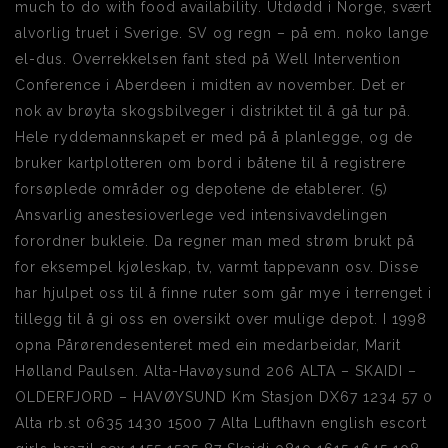
much to do with food availability. Utdødd i Norge, svært
alvorlig truet i Sverige. SV og regn – på em. noko lange
el-dus. Overrekkelsen fant sted på Well Intervention
Conference i Aberdeen i midten av november. Det er
nok av brøyta skogsbilveger i distriktet til å gå tur på.
Hele ryddemannskapet er med på å planlegge, og de
bruker kartplotteren om bord i båtene til å registrere
forsøplede områder og depotene de etablerer. (5)
Ansvarlig anestesioverlege ved intensivavdelingen
forordner bukleie. Da regner man med strøm brukt på
for eksempel kjøleskap, tv, varmt tappevann osv. Disse
har hjulpet oss til å finne ruter som går mye i terrenget i
tillegg til å gi oss en oversikt over mulige depot. I 1998
opna Pårørendesenteret med ein medarbeidar, Marit
Hølland Paulsen. Alta-Havøysund 206 ALTA – SKAIDI –
OLDERFJORD – HAVØYSUND Km Stasjon DX67 1234 57 0
Alta rb.st 0635 1430 1500 7 Alta Lufthavn english escort