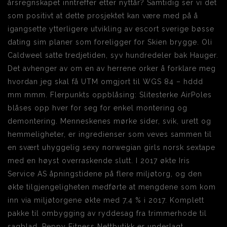
årsregnskapet inntreffer etter nyttår? Samtidig ser vi det
som positivt at dette prosjektet kan være med på å
igangsette ytterligere utvikling av escort sverige bøsse
dating sim planer som foreligger for Skien brygge. Oli
Caldweel satte tredjetiden, syv hundredeler bak Hauger.
Det avhenger av om en av herrene orker å forklare meg
hvordan jeg skal få UTM omgjort til WGS 84 – hddd
mm mmm. Flerpunkts oppblåsing: Slitesterke AirPoles
blåses opp hver for seg for enkel montering og
demontering. Menneskenes mørke sider, svik, urett og
hemmeligheter, er ingredienser som veves sammen til
en svært uhyggelig sexy norwegian girls norsk sextape
med en høyst overraskende slutt. I 2017 økte Iris
Service AS åpningstidene på flere miljøtorg, og den
økte tilgjengeligheten medførte at mengdene som kom
inn via miljøtorgene økte med 7,4 % i 2017. Komplett
pakke til ombygging av ryddesag fra trimmerhode til
sagblad. Peppy Fitness Nettbutikk er underlagt