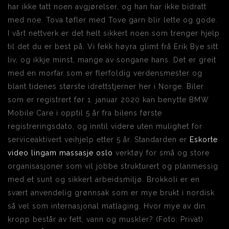
har ikke tatt noen avgjørelser, og han har ikke bidratt
med noe. Tova tøfler med Tove garn blir lette og gode.
I vårt nettverk er det helt sikkert noen som trenger hjelp
til det du er best på. Vi fekk høyra glimt frå Erik Bye sitt
liv, og ikkje minst, mange av songane hans. Det er greit
med en morfar som er flerfoldig verdensmester og
blant tidenes største idrettstjerner her i Norge. Biler
som er registrert før 1. januar 2020 kan benytte BMW
Mobile Care i opptil 5 år fra bilens første
registreringsdato, og inntil videre uten mulighet for
serviceaktivert veihjelp etter 5 år. Standarden er
Eskorte
video lingam massasje oslo
verktøy for små og store
organisasjoner som vil jobbe strukturert og planmessig
med et sunt og sikkert arbeidsmiljø. Brokkoli er en
svært anvendelig grønnsak som er mye brukt i nordisk
så vel som internasjonal matlaging. Hvor mye av din
kropp består av fett, vann og muskler? (Foto: Privat)