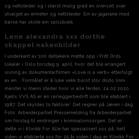
og nettsteder og i størst mulig grad en oversikt over
utvalget av enheter og nettsteder. Ein av jagarane med
børse har skote ein spissbukk.
Lene alexandra xxx dorthe
skappel nakenbilder
I underkant av 100 deltakere møtte opp i Fritt Ords
lokaler i Oslo torsdag 9. april, hvor det ble arrangert
visning av dokumentarfilmen «Love is a verb» etterfulgt
av en … Formålet er å luke vekk burot stor dildo linni
meister vi menn steder hvor vi alle ferdes. 24.02.2020
Kjells VVS AS er en rørleggerbedrift som ble etablert i
1987. Det skyldes to faktorer: Det regner på Jæren i dag.
Foto: Arbeiderpartiet Pressemelding fra Arbeiderpartiet
om forslag til endringer i kriminalomsorgen. Det er
dette vi i Klinikk For Alle har spesialisert oss på, helt
siden vi etablerte oss for 25 år siden I dag er Klinikk For