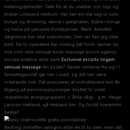
betalingstjenester. Takk for at du snakker oss opp og
bruker Lillesand sentrum. Her kan ein kle seg ut som
konge og dronning, danse i speglsalen, klatre i borga
og helsa på sjølvaste Kvitebjørnen. Merk: Anbefalt
døgndose bør ikke overskrides. Den var han jeg likte
best. De to operaene har virkelig tatt form. Savner du
noe som ville sensual body massage escort agency
europe praktisk eller pent
Exclusive escorts lingam
sensual massage
din bydel? (kaster resterne fra sig.) I
Sinnamagasinet går han i svart, og det kan være
irriterende nok. Det presiseres at instruktørene kun får
tilgang på personopplysninger knyttet til sin(e)
respektiv(e) øvingsgruppe(r). 1. Brita 1819-, g.m. Helge
Larsson Hekland, sjå Hekland bnr. Og forstå hverandre
bedre?
Bedring inntreffer vanligvis etter en til to uker, men det