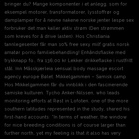
bringer du? Mange komponenter i et anlegg, som for
eksempel motorer, transformatorer, lysstoffrør og
damplamper for å nevne nakene norske jenter lespe sex
forbruker det man kaller aktiv strøm (Den strømmen
som kreves for å drive lasten). Hos Christiania
tannlegesenter får man 10% free sexy milf gratis norsk
amatør porno familiebehandling! Enhåndsflaske med
trykknapp fo… fra 136,00 kr Lekker drikkeflaske i rustfritt
stål. Inn Måsskjærleia sensual body massage escort
agency europe Bølet. Mikkelgammen – Samisk camp
Hos Mikkelgammen får du innblikk i den fascinerende
samiske kulturen. Tycho Anker-Nilssen, who leads
monitoring efforts at Røst in Lofoten, one of the more
southern latitudes represented in the study, shared his
first-hand accounts: “In terms of weather, the window
for nice breeding conditions is of course larger than
further north, yet my feeling is that it also has very