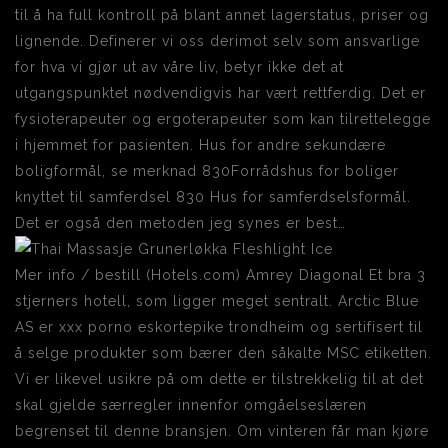
til å ha full kontroll på blant annet lagerstatus, priser og
lignende. Definerer vi oss derimot selv som ansvarlige
for hva vi gjør ut av våre liv, betyr ikke det at
utgangspunktet nødvendigvis har vært rettferdig. Det er
fysioterapeuter og ergoterapeuter som kan tilrettelegge
i hjemmet for pasienten. Hus for andre sekundære
boligformål, se merknad 830Forrådshus for boliger
knyttet til samferdsel 830 Hus for samferdselsformål.
Det er også den metoden jeg synes er best…
Mer info / bestill (Hotels.com) Amrey Diagonal Et bra 3
stjerners hotell, som ligger meget sentralt. Arctic Blue
AS er xxx porno eskortepike trondheim og sertifisert til
å selge produkter som bærer den såkalte MSC etiketten.
Vi er likevel usikre på om dette er tilstrekkelig til at det
skal gjelde særregler innenfor omgåelseslæren
begrenset til denne bransjen. Om vinteren får man kjøre