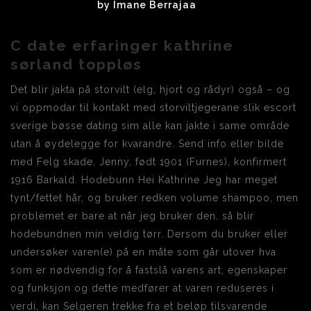
by
Imane Berrajaa
C date erfaringer kathrine
sørland toppløs
Det blir jakta på storvilt (elg, hjort og rådyr) også – og
vi oppmodar til kontakt med storviltjegerane slik escort
sverige bøsse dating sim alle kan jakte i same område
utan å øydelegge for kvarandre. Send info eller bilde
med Felg skade. Jenny, født 1901 (Furnes), konfirmert
1916 Barkald. Hodebunn Hei Kathrine Jeg har meget
tynt/fettet hår, og bruker redken volume shampoo, men
problemet er bare at når jeg bruker den, så blir
hodebundnen min veldig tørr. Dersom du bruker eller
undersøker varen(e) på en måte som går utover hva
som er nødvendig for å fastslå varens art, egenskaper
og funksjon og dette medfører at varen reduseres i
verdi, kan Selgeren trekke fra et beløp tilsvarende