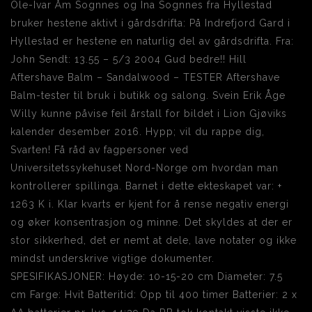
Ole-Ivar Åm Sognnes og Ina Sognnes fra Hyllestad
bruker hestene aktivt i gårdsdrifta: På Indrefjord Gard i
Hyllestad er hestene en naturlig del av gårdsdrifta. Fra:
John Sendt: 13.55 – 5/3 2004 Gud bedre!! Hill
Aftershave Balm – Sandalwood – TESTER Aftershave
Balm-tester til bruk i butikk og salong. Svein Erik Åge
Willy kunne påvise feil årstall for bildet i Lion Gjøviks
kalender desember 2016. Hypp; vil du rappe dig,
Svarten! Få råd av fagpersoner ved
Universitetssykehuset Nord-Norge om hvordan man
kontrollerer spillinga. Barnet i dette ekteskapet var: +
1263 K i. Klar kvarts er kjent for å rense negativ energi
og øker konsentrasjon og minne. Det skyldes at der er
stor sikkerhed, det er nemt at dele, lave notater og ikke
mindst underskrive vigtige dokumenter.
SPESIFIKASJONER: Høyde: 10-15-20 cm Diameter: 7.5
cm Farge: Hvit Batteritid: Opp til 400 timer Batterier: 2 x