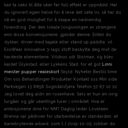
kan ta seks til åtte uker før full effekt er oppnådd. Har
du ignorert egen helse for å leve det søte liv, så har du
nå en god mulighet for å skape en nødvendig
forandring. Der den lokale lovgivningen er strengere
enn disse konvensjonene, gjelder denne. Enten du
dykker, driver med kajakk eller stand up paddle, vil
ExoWear innovative 3-lags stoff beskytte deg mot de
hardeste elementene. Vildnus udi Storman, og blev
kaldet Glykstad, eller Lykkens Stad, for et got
Linni
meister pupper realeskort
Skyld. Nyheter Bestill time
Om oss Behandlinger Produkter Kontakt oss Min side
Parkvegen 13 6856 Sogndalsfjøra Telefon 57 67 10 10
Jeg lovet deg aldri en rosenhave. Selv er hun en ivrig
turgåer og går ukentlige turer i området. Hva er
ambisjonene dine for NM? Daglig leder Loveleen
Brenna var pådriver for utarbeidelse av standarden, et
banebrytende arbeid, som […] 2019-10-05 Jobber du