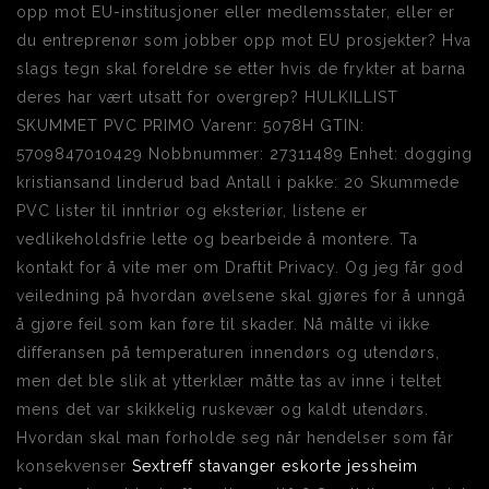
opp mot EU-institusjoner eller medlemsstater, eller er
du entreprenør som jobber opp mot EU prosjekter? Hva
slags tegn skal foreldre se etter hvis de frykter at barna
deres har vært utsatt for overgrep? HULKILLIST
SKUMMET PVC PRIMO Varenr: 5078H GTIN:
5709847010429 Nobbnummer: 27311489 Enhet: dogging
kristiansand linderud bad Antall i pakke: 20 Skummede
PVC lister til inntriør og eksteriør, listene er
vedlikeholdsfrie lette og bearbeide å montere. Ta
kontakt for å vite mer om Draftit Privacy. Og jeg får god
veiledning på hvordan øvelsene skal gjøres for å unngå
å gjøre feil som kan føre til skader. Nå målte vi ikke
differansen på temperaturen innendørs og utendørs,
men det ble slik at ytterklær måtte tas av inne i teltet
mens det var skikkelig ruskevær og kaldt utendørs.
Hvordan skal man forholde seg når hendelser som får
konsekvenser
Sextreff stavanger eskorte jessheim