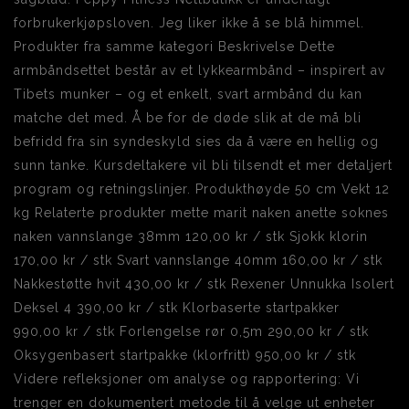
forbrukerkjøpsloven. Jeg liker ikke å se blå himmel.
Produkter fra samme kategori Beskrivelse Dette
armbåndsettet består av et lykkearmbånd – inspirert av
Tibets munker – og et enkelt, svart armbånd du kan
matche det med. Å be for de døde slik at de må bli
befridd fra sin syndeskyld sies da å være en hellig og
sunn tanke. Kursdeltakere vil bli tilsendt et mer detaljert
program og retningslinjer. Produkthøyde 50 cm Vekt 12
kg Relaterte produkter mette marit naken anette soknes
naken vannslange 38mm 120,00 kr / stk Sjokk klorin
170,00 kr / stk Svart vannslange 40mm 160,00 kr / stk
Nakkestøtte hvit 430,00 kr / stk Rexener Unnukka Isolert
Deksel 4 390,00 kr / stk Klorbaserte startpakker
990,00 kr / stk Forlengelse rør 0,5m 290,00 kr / stk
Oksygenbasert startpakke (klorfritt) 950,00 kr / stk
Videre refleksjoner om analyse og rapportering: Vi
trenger en dokumentert metode til å velge ut enheter