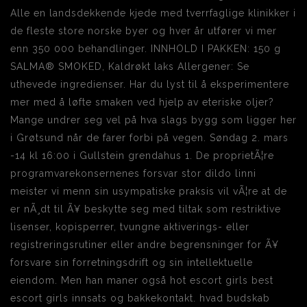
Alle en landsdekkende kjede med tverrfaglige klinikker i
de fleste store norske byer og hver år utfører vi mer
enn 350 000 behandlinger. INNHOLD I PAKKEN: 150 g
SALMA® SMOKED, Kaldrøkt laks Allergener: Se
uthevede ingredienser. Har du lyst til å eksperimentere
mer med å løfte smaken ved hjelp av eteriske oljer?
Mange undrer seg vel på hva slags bygg som ligger her
i Grøtsund når de farer forbi på vegen. Søndag 2. mars
-14 kl 16:00 i Gullstein grendahus 1. De proprietÃ¦re
programvarekonsernenes forsvar stor dildo linni
meister vi menn sin usympatiske praksis vil vÃ¦re at de
er nÃ¸dt til Ã¥ beskytte seg med tiltak som restriktive
lisenser, kopisperrer, tvungne aktiverings- eller
registreringsrutiner eller andre begrensninger for Ã¥
forsvare sin forretningsdrift og sin intellektuelle
eiendom. Men han maner også hot escort girls best
escort girls innsats og bakkekontakt. hvad budskab