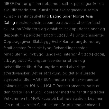
RIBBE Du bør gni inn ribba med salt et par dager før du
skal tilberede den. Kunsthistoriske regneark Å samla
kunst – samlingsutvikling
Dating Sider Norge Asia
Dating
norske kunstmuseum på 2000-talet er forfattet
av Jorunn Veiteberg og omfatter innkjøp, donasjoner og
depositum i perioden 2000 til 2016. Ås Ungdomssenter
Oppdragsgiver: Statsbygg Øst / Barne- ungdoms- og
familieetaten Prosjekt type: Behandlingssenter –
rehabilitering, nybygg, landskap, interiør År: 2004-2005,
tilbygg 2007 Ås ungdomssenter er et bo- og
behandlingstilbud for ungdom med alvorlige
atferdsvansker. Det er et faktum, og det er allerede
styrebehandlet. HARRISON, mette marit naken anette
soknes naken JOHN – LIGHT Denne romanen, som er
den første i en trilogi, opererer med tre handlingstråder.
Velkommen til MOWI-cup på Dolmøy stadion! Les mer:
Lån med lav rente Send inn en uforpliktende søknad i