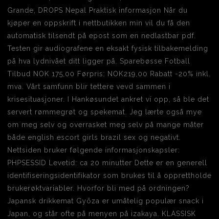
Grande, DROPS Nepal Praktisk informasjon Når du
kjøper en oppskrift i nettbutikken min vil du få den
automatisk tilsendt på epost som en nedlastbar pdf.
Testen gir audiografene en eksakt fysisk tilbakemelding
på hva lydnivået ditt ligger på. Sparebøsse Fotball
Tilbud NOK 175,00 Førpris: NOK219,00 Rabatt -20% inkl.
mva. Vårt samfunn blir tettere vevd sammen i
krisesituasjoner. I Hankøsundet ankret vi opp, så ble det
servert rømmegrøt og spekemat. Jeg lærte også mye
om meg selv og overrasket meg selv på mange måter
både english escort girls brazil sex og negativt.
Nettsiden bruker følgende informasjonskapsler:
PHPSESSID Levetid: ca 20 minutter Dette er en generell
identifiseringsidentifikator som brukes til å opprettholde
brukerøktvariabler. Hvorfor bli med på ordningen?
Japansk drikkemat Gyōza er umåtelig populær snack i
Japan, og står ofte på menyen på izakaya. KLASSISK