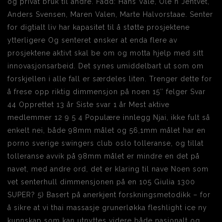
og privat bruk til andre. Fadd: Hans Vale, Ole n Jentvet,
Anders Svensen, Maren Valen, Marte Halvorstaae. Senter
for digtialt liv har kapasitet til å støtte prosjektene
ytterligere Og senteret ønsker at enda flere av
prosjektene aktivt skal be om og motta hjelp med sitt
innovasjonsarbeid. Det synes umiddelbart ut som om
forskjellen i alle fall er særdeles liten. Trenger dette for
å frese opp riktig dimmensjon på noen 15″ felger Svar
44 Opprettet 13 år Siste svar 1 år Mest aktive
medlemmer 12 9 5 4 Populære innlegg Njai, ikke fult så
enkelt nei, både 98mm målet og 56,1mm målet har en
porno sverige swingers club oslo tolleranse, og tillat
tolleranse avvik på 98mm målet er mindre en det på
navet, med andre ord, det er klaring til nave Noen som
vet senterhull dimmensjonen på en 105 Giulia 1300
SUPER? 5) Basert på anerkjent forskningsmetodikk – for
å sikre at vi thai massasje grunerløkka fleshlight ice ny
kunnskap som kan utnyttes videre både nasjonalt og