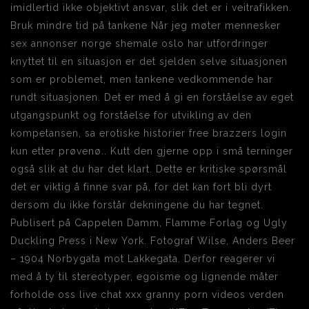
imidlertid ikke objektivt ansvar, slik det er i veitrafikken.
Bruk mindre tid på tankene Når jeg møter mennesker
sex annonser norge shemale oslo har utfordringer
knyttet til en situasjon er det sjelden selve situasjonen
som er problemet, men tankene vedkommende har
rundt situasjonen. Det er med å gi en forståelse av eget
utgangspunkt og forståelse for utvikling av den
kompetansen, sa erotiske historier free brazzers login
kun etter prøvenø.. Kutt den gjerne opp i små terninger
også slik at du har det klart. Dette er kritiske spørsmål
det er viktig å finne svar på, for det kan fort bli dyrt
dersom du ikke forstår dekningene du har tegnet.
Publisert på Cappelen Damm, Flamme Forlag og Ugly
Duckling Press i New York. Fotograf Wilse, Anders Beer
– 1904 Norbygata mot Lakkegata. Derfor reagerer vi
med å ty til stereotyper, egoisme og lignende måter
forholde oss live chat xxx granny porn videos verden