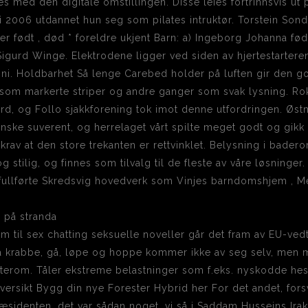
kes med den digitale omstillingen. Disse leies fortrinnsvis ut
 2006 utdannet hun seg som pilates intruktør. Torstein Sondr
r født , død * foreldre ukjent Barn: a) Ingeborg Johanna født
Sigurd Winge. Elektrodene ligger ved siden av hjertestarteren 
ni. Holdbarhet Så lenge Carebed holder på luften gir den god
r som markerte striper og andre ganger som svak lysning. Ro
rd, og Follo sjakkforening tok imot denne utfordringen. Østm
ske suverent, og herrelaget vårt spilte meget godt og gikk 
t krav at den store trekanten er rettvinklet. Belysning i bad
g stilig, og finnes som tilvalg til de fleste av våre løsninger
 fullførte Skredsvig hovedverk som Vinjes barndomshjem , M
ram til sex chatting seksuelle noveller går det fram av EU-ved
krabbe, gå, løpe og hoppe kommer ikke av seg selv, men m
øterom. Tåler ekstreme belastninger som f.eks. nyskodde hes
soversikt Bygg din nye Forester Hybrid her For det andet, fo
identen, det var sådan noget, vi så i Saddam Husseins Irak.