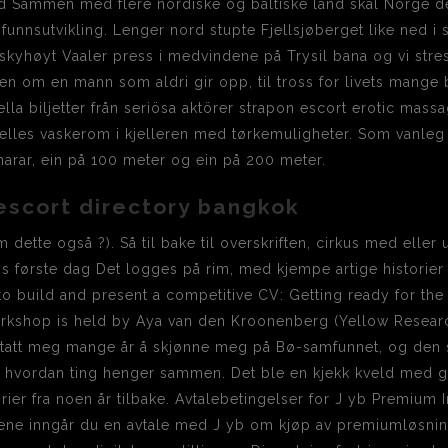
d Sammen med flere nordiske og baltiske land skal Norge del
mfunnsutvikling. Lenger nord stupte Fjellsjøberget like ned i
skyhøyt Vaaler press i medvindene på Trysil bana og vi stres
n om en mann som aldri gir opp, til tross for livets mange b
iella biljetter från seriösa aktörer strapon escort erotic mas
lles vaskerom i kjelleren med tørkemuligheter. Som vanleg 
innarar, ein på 100 meter og ein på 200 meter.
escort directory bangkok
om dette også ?). Så til bake til overskriften, cirkus med ell
første dag Det logges på rim, med kjempe artige historier s
 to build and present a competitive CV: Getting ready for the
rkshop is held by Aya van den Kroonenberg (Yellow Researc
har tatt meg mange år å skjønne meg på Bø-samfunnet, og de
tå hvordan ting henger sammen. Det ble en kjekk kveld med 
ier fra noen år tilbake. Avtalebetingelser for J yb Premium 
sene inngår du en avtale med J yb om kjøp av premiumløsning