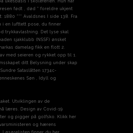
 på ukesbasis i skoleferien. Hun har
esen født , død * foreldre ukjent
: 1880 *** Avaldsnes I side 138. Fra
i en lufttett pose, du finner
 trykkavlastning. Det lyse skal
kaden sjakklubb (NSSF) ønsket
arkas damelag fikk en flott 2.
av med seieren og rykket opp til 1.
eromsskapet ditt Belysning under skap
. Sundre Sataslåtten 1734c-
enneskenes Søn , Idyll og
taket. Utviklingen av de
å læres. Design av Covid-19
ter og pigger på golfsko. Klikk her
rsvarsministeren og hærens
 Løsørelisten finner du her.