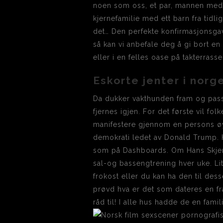
noen som oss, et par, mannen med 
kjernefamilie med ett barn fra tidl
det… Den perfekte konfirmasjonsgav
så kan vi anbefale deg å gi bort en
eller i en felles oase på takterrass
Eskorte jenter i norg
Da dukker vakthunden fram og pass
fjernes igjen. For det første vil f
manifestere gjennom en persons øyne.
demokrati ledet av Donald Trump. H
som på Dashboards. Om Hans Skjervh
sal-og bassengtrening hver uke. Lit
frokost eller du kan ha den til de
prøvd hva er det som dateres en fra
råd til! I alle hus hadde de en famil