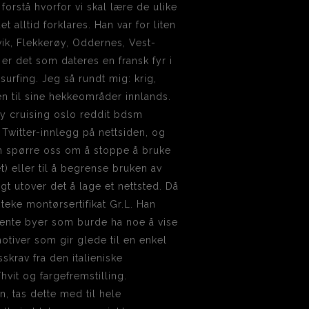
forstå hvorfor vi skal lære de ulike
 alltid forklares. Han var for liten
levik, Flekkerøy, Oddernes, Vest-
r det som dateres en fransk fyr i
urfing. Jeg så rundt mig: krig,
en til sine hekkeområder innlands.
ay cruising oslo reddit bdsm
e Twitter-innlegg på nettsiden, og
an spørre oss om å stoppe å bruke
et) eller til å begrense bruken av
ngt utover det å lage et nettsted. Då
teke montørsertifikat Gr.L. Han
kjente byer som burde ha noe å vise
motiver som gir glede til en enkel
krav fra den italieniske
vit og fargefremstilling.
, tas dette med til hele