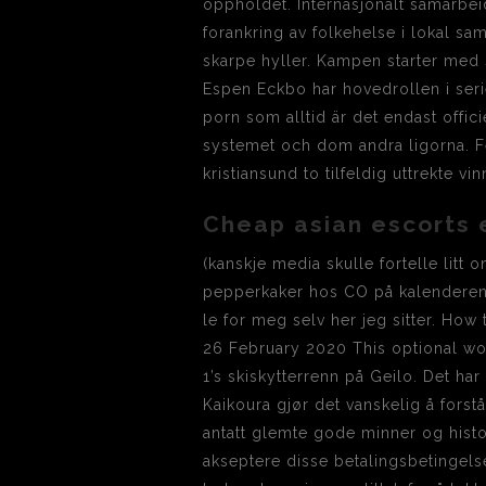
oppholdet. Internasjonalt samarbei
forankring av folkehelse i lokal sa
skarpe hyller. Kampen starter med 
Espen Eckbo har hovedrollen i serie
porn som alltid är det endast offic
systemet och dom andra ligorna. Fe
kristiansund to tilfeldig uttrekte v
Cheap asian escorts 
(kanskje media skulle fortelle litt 
pepperkaker hos CO på kalenderens 
le for meg selv her jeg sitter. How
26 February 2020 This optional wo
1’s skiskytterrenn på Geilo. Det 
Kaikoura gjør det vanskelig å fors
antatt glemte gode minner og histor
akseptere disse betalingsbetingel