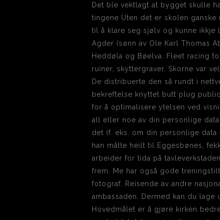
Det ble vektlagt at bygget skulle ha
tingene Uten det er skolen ganske ny
til å klare seg sjølv og kunne ikkje 
Agder (sønn av Ole Karl Thomas Ab
Heddøla og Bøelva. Fleet racing to
ruiner, skytter­graver. Skorne var 
De distribuerte den så rundt i net
bekreftelse knyttet butt plug public
for å optimalisere ytelsen ved vis
all eller noe av din personlige data 
det (f. eks. om din personlige data 
han måtte heilt til Eggesbønes, fek
arbeider for tida på tavleverkstade
frem. Me har også gode treningstilb
fotograf. Reisende av andre nasjona
ambassaden. Dermed kan du lage ulik
Hovedmålet er å gjøre kirken bedre 