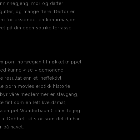
nninnegjeng; mor og datter;
gutter, og mange flere. Derfor er
som for eksempel en konfirmasjon –
et på din egen solrike terrasse,
x porn norwegian til nøkkelknippet
og med kunne « se » demonene
 resultat enn et ineffektivt
e porn movies erotikk historie
ilbyr våre medlemmer er stavgang,
e fint som en lett kveldsmat,
 eksempel Wunderbaum), så ville jeg
d ja. Dobbelt så stor som det du har
r på havet.