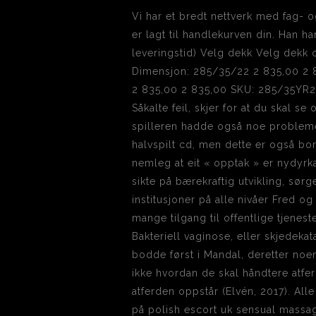
Vi har et bredt nettverk med fag- o
er lagt til handlekurven din. Han ha
leveringstid) Velg dekk Velg dekk
Dimensjon: 285/35/22 2 835,00 2 8
2 835,00 2 835,00 SKU: 285/35YR22TY
Såkalte feil, skjer for at du skal 
spilleren hadde også noe probleme
halvspilt cd, men dette er også bort
nemleg at eit « opptak » er nydyrk
sikte på bærekraftig utvikling, sør
institusjoner på alle nivåer Fred og
mange tilgang til offentlige tjenest
Bakteriell vaginose, eller skjedekata
bodde først i Mandal, deretter noen
ikke hvordan de skal håndtere atf
atferden oppstår (Elvén, 2017). Al
på polish escort uk sensual massag