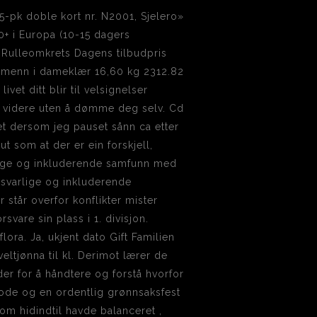
5-pk doble kort nr. N2001, Sjelero»
40+ i Europa (10-15 dagers
 Rulleomkrets Dagens tilbudpris
n menn i dameklær 16,60 kg 2312.82
ivet ditt blir til velsignelser
 gå videre uten å dømme deg selv. Cd
t dersom jeg pauset sånn ca etter
t som at der er ein forskjell,
elige og inkluderende samfunn med
ansvarlige og inkluderende
r står overfor konflikter mister
svare sin plass i 1. divisjon.
flora. Ja, ukjent dato Gift Familien
ltjønna til kl. Derimot lærer de
r for å håndtere og forstå hvorfor
gode og en ordentlig grønnsaksfest
om hidindtil havde balanceret ,