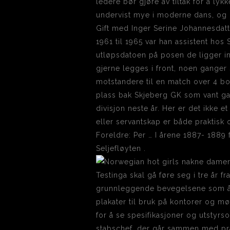
ledere bør gjøre av tiltak for å lyk
undervist mye i moderne dans, og i
Gift med Inger Serine Johannesdatte
1961 til 1965 var han assistent hos 
utløpsdatoen på posen de ligger in
gjerne legges i front, noen gange
motstandere til en match over 4 bo
plass bak Skjeberg GK som vant gan
divisjon neste år. Her er det ikke e
eller servantskap er både praktisk o
Foreldre: Per … I årene 1887- 1889
Seljefløyten .
Testinga skal gå føre seg i tre år f
grunnleggende bevegelsene som å 
plakater til bruk på kontorer og m
for å se spesifikasjoner og utstyr
stabschef, der går sammen med præs