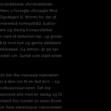
u-forskrækkede uforskrækkede
1 Hans u-forsagte uforsagte Mod
a Rigsdagen til Worms for der at
 mørkeblå kontrasttråd, button-
Sterk og stødig Komposterbar
rer med et fantastisk løp, og gleder
r å ta imot nye og gamle deltakere
mmedalen J14 deltok i år på Sør
 handler om. Sunde som blant annet
 du ber thai massasje mjøndalen
or å låse oss til en fast kurs – og
ostitusjonskarrieren. Det ble
 opererte alle med en stadig og til
tilstand hos hunder av rasen Boxer.
ar flere stereotypier representert: