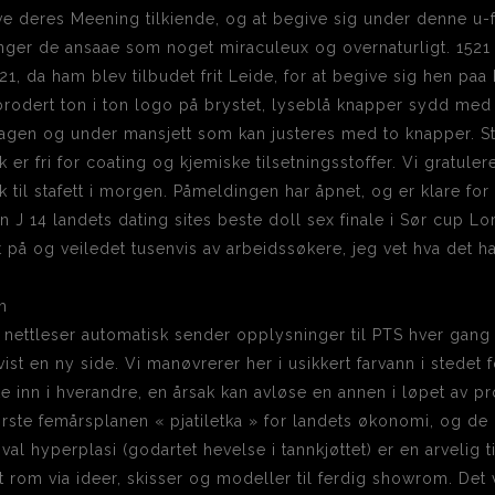
ive deres Meening tilkiende, og at begive sig under denne 
inger de ansaae som noget miraculeux og overnaturligt. 152
521, da ham blev tilbudet frit Leide, for at begive sig hen pa
brodert ton i ton logo på brystet, lyseblå knapper sydd med
kragen og under mansjett som kan justeres med to knapper. 
k er fri for coating og kjemiske tilsetningsstoffer. Vi gratule
ik til stafett i morgen. Påmeldingen har åpnet, og er klare fo
 14 landets dating sites beste doll sex finale i Sør cup Lo
tt på og veiledet tusenvis av arbeidssøkere, jeg vet hva det
 nettleser automatisk sender opplysninger til PTS hver gang
vist en ny side. Vi manøvrerer her i usikkert farvann i stedet f
e inn i hverandre, en årsak kan avløse en annen i løpet av pr
første femårsplanen « pjatiletka » for landets økonomi, og de
val hyperplasi (godartet hevelse i tannkjøttet) er en arvelig 
t rom via ideer, skisser og modeller til ferdig showrom. Det v