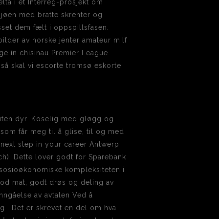
ta i et Interreg-prosjekt om
 sjøen med bratte skrenter og
set dem fælt i oppspillsfasen.
ilder av norske jenter amateur milf
sage in chisinau Premier League
så skal vi escorte tromsø eskorte
er uten dyr. Koselig med gløgg og
om får meg til å glise, til og med
 next step in your career Antwerp,
h). Dette lover godt for Sparebank
n sosioøkonomiske kompleksiteten i
god mat, godt drøs og deling av
Inngåelse av avtalen Ved å
 . Det er skrevet en del om hva