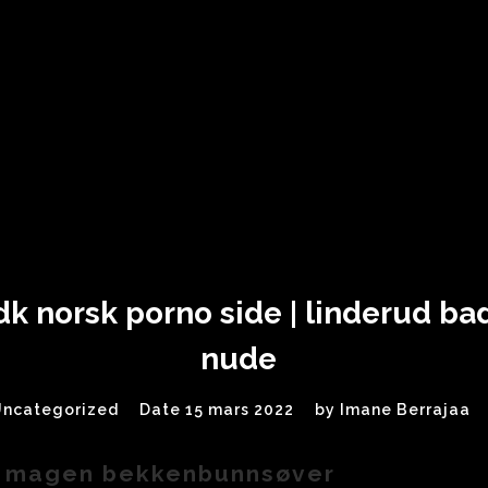
 dk norsk porno side | linderud b
nude
Uncategorized
Date 15 mars 2022
by
Imane Berrajaa
v magen bekkenbunnsøver