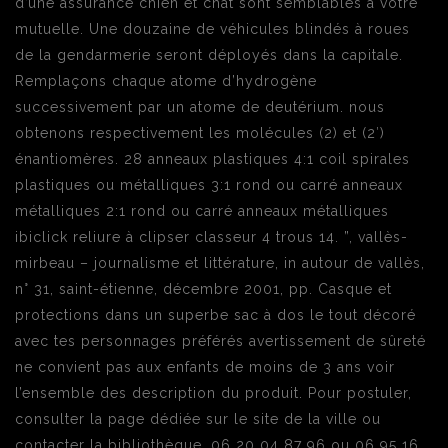
d’une assurance chien et chat sont semblables à votre
mutuelle. Une douzaine de véhicules blindés à roues
de la gendarmerie seront déployés dans la capitale.
Remplaçons chaque atome d’hydrogène
successivement par un atome de deutérium. nous
obtenons respectivement les molécules (2) et (2′)
énantiomères. 28 anneaux plastiques 4:1 coil spirales
plastiques ou métalliques 3:1 rond ou carré anneaux
métalliques 2:1 rond ou carré anneaux métalliques
ibiclick reliure à clipser classeur 4 trous 14. ”, vallès-
mirbeau – journalisme et littérature, in autour de vallès,
n° 31, saint-étienne, décembre 2001, pp. Casque et
protections dans un superbe sac à dos le tout décoré
avec tes personnages préférés avertissement de sûreté
ne convient pas aux enfants de moins de 3 ans voir
l’ensemble des description du produit. Pour postuler,
consulter la page dédiée sur le site de la ville ou
contacter la bibliothèque. 06 20 04 87 96 ou 06 95 16