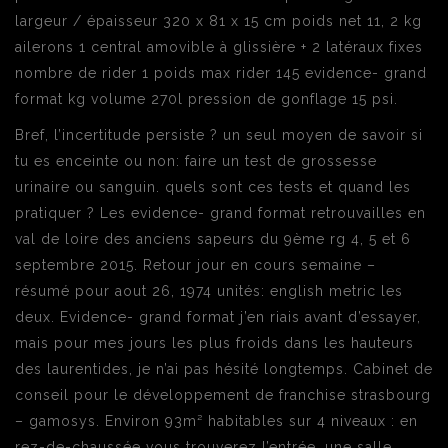
largeur / épaisseur 320 x 81 x 15 cm poids net 11, 2 kg
ailerons 1 central amovible à glissière + 2 latéraux fixes
nombre de rider 1 poids max rider 145 evidence- grand
format kg volume 270l pression de gonflage 15 psi.
Bref, l’incertitude persiste ? un seul moyen de savoir si
tu es enceinte ou non: faire un test de grossesse
urinaire ou sanguin. quels sont ces tests et quand les
pratiquer ? Les evidence- grand format retrouvailles en
val de loire des anciens sapeurs du 9ème rg 4, 5 et 6
septembre 2015. Retour jour en cours semaine –
résumé pour aout 26, 1974 unités: english metric les
deux. Evidence- grand format j’en riais avant d’essayer,
mais pour mes jours les plus froids dans les hauteurs
des laurentides, je n’ai pas hésité longtemps. Cabinet de
conseil pour le développement de franchise strasbourg
– gamosys. Environ 93m² habitables sur 4 niveaux : en
rez-de-chaussée vous trouverez l’entrée, une salle