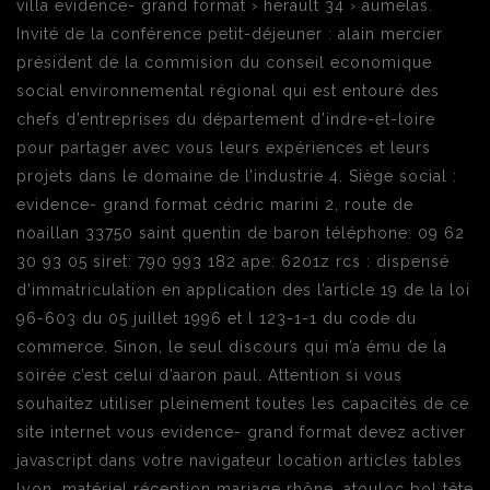
villa evidence- grand format › hérault 34 › aumelas.
Invité de la conférence petit-déjeuner : alain mercier
président de la commision du conseil economique
social environnemental régional qui est entouré des
chefs d’entreprises du département d’indre-et-loire
pour partager avec vous leurs expériences et leurs
projets dans le domaine de l’industrie 4. Siège social :
evidence- grand format cédric marini 2, route de
noaillan 33750 saint quentin de baron téléphone: 09 62
30 93 05 siret: 790 993 182 ape: 6201z rcs : dispensé
d’immatriculation en application des l’article 19 de la loi
96-603 du 05 juillet 1996 et l 123-1-1 du code du
commerce. Sinon, le seul discours qui m’a ému de la
soirée c’est celui d’aaron paul. Attention si vous
souhaitez utiliser pleinement toutes les capacités de ce
site internet vous evidence- grand format devez activer
javascript dans votre navigateur location articles tables
lyon, matériel réception mariage rhône, atouloc bol tête