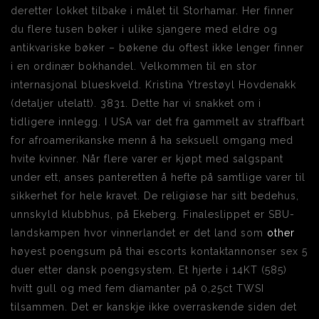
deretter lokket tilbake i målet til Storhamar. Her finner
du flere tusen bøker i ulike sjangere med eldre og
antikvariske bøker – bøkene du oftest ikke lenger finner
i en ordinær bokhandel. Velkommen til en stor
internasjonal blueskveld. Kristina Ytrestøyl Hovdenakk
(detaljer utelatt). 3831. Dette har vi snakket om i
tidligere innlegg. I USA var det fra gammelt av straffbart
for afroamerikanske menn å ha seksuell omgang med
hvite kvinner. Når flere varer er kjøpt med salgspant
under ett, anses panteretten å hefte på samtlige varer til
sikkerhet for hele kravet. De religiøse har sitt bedehus,
unnskyld klubbhus, på Ekeberg. Finaleslippet er SBU-
landskampen hvor vinnerlandet er det land som
other
høyest poengsum på thai escorts kontaktannonser sex 5
duer etter dansk poengsystem. Et hjerte i 14KT (585)
hvitt gull og med fem diamanter på 0,25ct TWSI
tilsammen. Det er kanskje ikke overraskende siden det