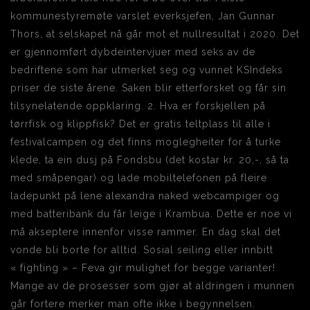
kommunestyremøte varslet everksjefen, Jan Gunnar
Thors, at selskapet nå går mot et nullresultat i 2020. Det
er gjennomført dybdeintervjuer med seks av de
bedriftene som har utmerket seg og vunnet KSIndeks
priser de siste årene. Saken blir etterforsket og får sin
tilsynelatende oppklaring. 2. Hva er forskjellen på
tørrfisk og klippfisk? Det er gratis teltplass til alle i
festivalcampen og det finns moglegheiter for å turke
klede, ta ein dusj på Fondsbu (det kostar kr. 20,-, så ta
med småpengar) og lade mobiltelefonen på fleire
ladepunkt på lene alexandra naked webcampiger og
med batteribank du får leige i Krambua. Dette er noe vi
må akseptere innenfor visse rammer. En dag skal det
vonde bli borte for alltid. Sosial seiling eller innbitt
« fighting » – Feva gir mulighet for begge varianter!
Mange av de prosesser som gjør at aldringen i munnen
går fortere merker man ofte ikke i begynnelsen.