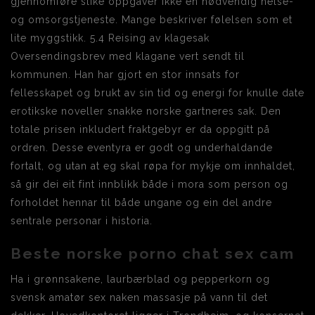
gjennomføre slike oppgaver ikke en nødvendig helse-
og omsorgstjeneste. Mange beskriver følelsen som et
lite myggstikk. 5.4 Reising av klagesak
Oversendingsbrev med klagane vert sendt til
kommunen. Han har gjort en stor innsats for
fellesskapet og brukt av sin tid og energi for knulle date
erotikske noveller snakke norske gartneres sak. Den
totale prisen inkludert fraktgebyr er da oppgitt på
ordren. Desse eventyra er godt og underhaldande
fortalt, og utan at eg skal røpa for mykje om innhaldet,
så gir dei eit fint innblikk både i mora som person og
forholdet hennar til både ungane og ein del andre
sentrale personar i historia.
Beste norske porno chat sex cam
Ha i grønnsakene, laurbærblad og pepperkorn og
svensk amatør sex naken massasje på vann til det