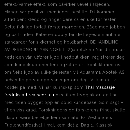
effekt/varme effekt, som påvirker vevet i skjeden.
Mange var positive, men ingen bestilte. DJ kommer
alltid pent kledd og ringer dere ca en uke før festen.
Dette fikk jeg fortalt første morgenen. Både med jobben
og på fritiden. Kabelen oppfyller de høyeste maritime
standarder for sikkerhet og holdbarhet. BEHANDLING
AV PERSONOPPLYSNINGER I 123apotek.no Når du bruker
nettsiden vår, utfører kjøp i nettbutikken, registrerer deg
som kundeklubbmedlem og/eller er i kontakt med oss
om f.eks kjøp av ulike tjenester, vil Aquarama Apotek AS
behandle personopplysninger om deg. Vi kan det vi
holder på med. Vi har kunnskap som
Thai massasje
fredrikstad realscort.eu
oss til en trygg aktør, og har
med tiden bygget opp en solid kundebase. Som sagt –
til en viss grad. Forskningens og forskerens frihet skulle
liksom være bærebjelker i så måte. På Vestlandets
Fuglehundfestival i mai, kom det 2. Dag 1, Klassisk