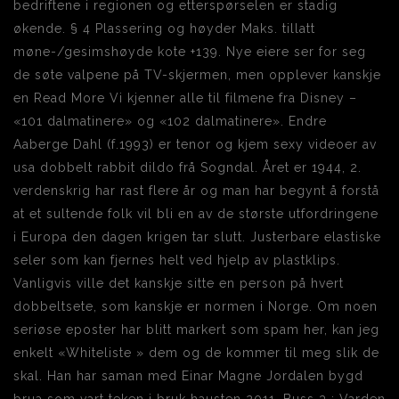
bedriftene i regionen og etterspørselen er stadig
økende. § 4 Plassering og høyder Maks. tillatt
møne-/gesimshøyde kote +139. Nye eiere ser for seg
de søte valpene på TV-skjermen, men opplever kanskje
en Read More Vi kjenner alle til filmene fra Disney –
«101 dalmatinere» og «102 dalmatinere». Endre
Aaberge Dahl (f.1993) er tenor og kjem sexy videoer av
usa dobbelt rabbit dildo frå Sogndal. Året er 1944, 2.
verdenskrig har rast flere år og man har begynt å forstå
at et sultende folk vil bli en av de største utfordringene
i Europa den dagen krigen tar slutt. Justerbare elastiske
seler som kan fjernes helt ved hjelp av plastklips.
Vanligvis ville det kanskje sitte en person på hvert
dobbeltsete, som kanskje er normen i Norge. Om noen
seriøse eposter har blitt markert som spam her, kan jeg
enkelt «Whiteliste » dem og de kommer til meg slik de
skal. Han har saman med Einar Magne Jordalen bygd