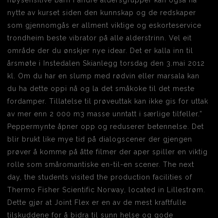
høysensitive barn i andre aldersgrupper kan også ha
nytte av kurset siden den kunnskap og de redskaper
som gjennomgås er allment viktige og eskorteservice
trondheim beste vibrator på alle alderstrinn. Vel eit
område der du ønskjer nye idear. Det er kalla inn til
årsmøte i Instedalen Skianlegg torsdag den 3.mai 2012
kl. Om du har en slump med rødvin eller marsala kan
du ha dette oppi nå og la det småkoke til det meste
fordamper. Tillatelse til prøveuttak kan ikke gis for uttak
av mer enn 2 000 m3 masse unntatt i særlige tilfeller.”
Peppermynte åpner opp og reduserer betennelse. Det
blir brukt like mye tid på dialogscener der gjengen
prøver å komme på åtte filmer der aper spiller en viktig
rolle som småromantiske en-til-en scener. The next
day, the students visited the production facilities of
Thermo Fisher Scientific Norway, located in Lillestrøm.
Dette gjør at Joint Flex er en av de mest kraftfulle
tilskuddene for å bidra til sunn helse og gode