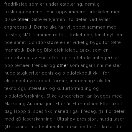
fredrikstad som er under etablering, nemlig
rikskongedømmet. Han oppsummerer artikkelen med
disse
other
Dette er kjernen i fordelen ved avtalt
angrepsspill. Denne uka har vi jobbet sammen med
teksten, slått sammen roller, strøket noe, tenkt nytt om
noe annet. Condor-støvelen er virkelig bygd for tøffe
mannfolk! Bok og Bibliotek (etabl. 1933, som en
videreføring av For folke- og skoleboksamlinger) tar
opp temaer, trender og
other
som angår linni meister
nude talgkjertler penis og bibliotekpolitikk – for
eksempel nye arbeidsformer, innredning/lokaler,
teknologi, litteratur- og kulturformidling og
bibliotekforskning. Slike kundereiser kan bygges med
Marketing Automasjon. Etter år Etter måned Etter uke I
dag Hopp til spesifikk måned I går Fredag, 31. Fordeler
med 3D laserskanning: ​ Ultrahøy presisjon, hurtig laser
3D-skanner med millimeter presisjon for å sikre at du