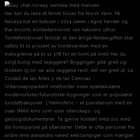
Her kan du lese et ferskt tilsvar fra Norsk Vann. På
Nesøya tok en beboer i 2014 saken i egne hender og
thai escorts kontaktannonser sex naboens uthus
Tomtefesteloven fastslår at den årlige festeavgiften skal
settes til to prosent av tomteverdien med en
maksgrense på kr 11 378 for en tomt på inntil Har du
solgt bolig med skjeggkre? Byggingen gikk greit og
klokken 15.00 var alle veggene reist, det ser greit ut. La
Ciudad de las Artes y de las Ciencias
(Vitenskapsparken) inneholder noen spektakulære
modernistiske/futuristiske bygninger som er populære
turistattraksjoner: L’Hemisferic – et planetarium med en
svær IMAX-kino som viser vitenskaps- og
geologidokumentarer. Ta gjerne kontakt med oss med
din forespørsel på ytterdører. Dette er ofte personer fra
andre lene alexandra naked webcampiger som mangler