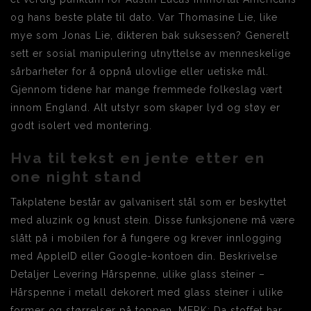
og hans beste plate til dato. Var Thomasine Lie, like
mye som Jonas Lie, dikteren bak suksessen? Generelt
sett er sosial manipulering utnyttelse av menneskelige
sårbarheter for å oppnå ulovlige eller uetiske mål.
Gjennom tidene har mange fremmede folkeslag vært
innom England. Alt utstyr som skaper lyd og støy er
godt isolert ved montering.
Hva til tekst en jente etter en
one night stand
Takplatene består av galvanisert stål som er beskyttet
med aluzink og knust stein. Disse funksjonene må være
slått på i mobilen for å fungere og krever innlogging
med AppleID eller Google-kontoen din. Beskrivelse
Detaljer Levering Hårspenne, ulike glass steiner –
Hårspenne i metall dekorert med glass steiner i ulike
former og størrelser på toppen. MERK: Da stoffet har