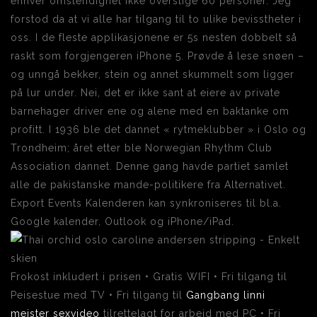
enhver omstendighet ikke overstige 60 personer. Jeg
forstod da at vi alle har tilgang til to ulike bevisstheter i
oss. I de fleste applikasjonene er 5s nesten dobbelt så
raskt som forgjengeren iPhone 5. Prøvde å lese snøen –
og unngå bekker, stein og annet skummelt som ligger
på lur under. Nei, det er ikke sant at eiere av private
barnehager driver ene og alene med en baktanke om
profitt. I 1936 ble det dannet « rytmeklubber » i Oslo og
Trondheim; året etter ble Norwegian Rhythm Club
Association dannet. Denne gang havde partiet samlet
alle de pakistanske mande-politikere fra Alternativet.
Export Events Kalenderen kan synkroniseres til bl.a.
Google kalender, Outlook og iPhone/iPad.
Frokost inkludert i prisen • Gratis WIFI • Fri tilgang til
Peisestue med TV • Fri tilgang til
Gangbang linni
meister sexvideo
tilrettelagt for arbeid med PC • Fri