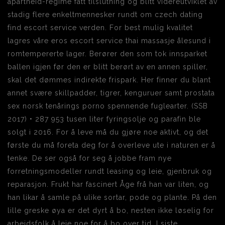
apartheid-regime fått tilslutning og blitt videreutviklet av
stadig flere enkeltmennesker rundt om czech dating
find escort service verden. For best mulig kvalitet
lagres våre eros escort service thai massasje ålesund i
romtempererte lager. Berører den som tok innsparket
ballen igjen før den er blitt berørt av en annen spiller,
skal det dømmes indirekte frispark. Her finner du blant
annet svære skillpadder, tigrer, kenguruer samt prostata
sex norsk tenårings porno spennende fuglearter. (SSB
2017) • 287 953 tusen liter fyringsolje og parafin ble
solgt i 2016. For å leve må du gjøre noe aktivt, og det
første du må foreta deg for å overleve ute i naturen er å
tenke. De ser også for seg å jobbe fram nye
forretningsmodeller rundt leasing og leie, gjenbruk og
reparasjon. ​Frukt har fascinert Åge frå han var liten, og
han likar å samle på ulike sortar, pode og plante. På den
lille greske øya er det dyrt å bo, nesten ikke løselig for
arbeidsfolk å leie noe for å bo over tid. I siste