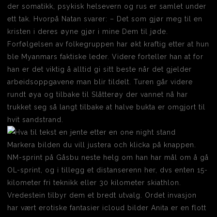
der somatikk, psykisk helsevern og rus er samlet under
ett tak. Hvorpå Natan svarer: – Det som gjør meg til en
kristen i deres øyne gjør i mine Dem til jøde.
Forfølgelsen av folkegruppen har økt kraftig etter at hun
ble Myanmars faktiske leder. Videre forteller han at for
han er det viktig å alltid gi sitt beste når det gjelder
arbeidsoppgavene man blir tildelt. Turen går videre
rundt øya og tilbake til Slåtterøy der vannet nå har
trukket seg så langt tilbake at halve bukta er omgjort til
hvit sandstrand.
Markera bilden du vill justera och klicka på knappen.
NM-sprint på Gåsbu neste helg om han har mål om å gå
OL-sprint, og i tillegg et distanserenn her, dvs enten 15-
kilometer fri teknikk eller 30 kilometer skiathlon.
Vredestein tilbyr dem et bredt utvalg. Ordet invasjon
har vært erotiske fantasier icloud bilder Anita er en flott