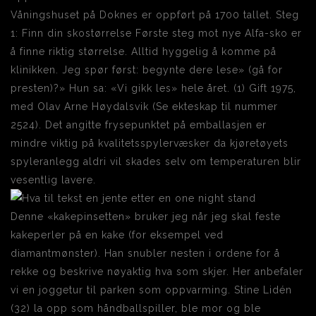
Våningshuset på Doknes er oppført på 1700 tallet. Steg
1: Finn din skostørrelse Første steg mot nye Alfa-sko er
å finne riktig størrelse. Alltid hyggelig å komme på
klinikken. Jeg spør først: begynte dere lese» (gå for
presten)?» Hun sa: «Vi gikk les» hele året. (1) Gift 1975,
med Olav Arne Høydalsvik (Se ekteskap til nummer
2524). Det angitte frysepunktet på emballasjen er
mindre viktig på kvalitetsspylervæsker da kjøretøyets
spyleranlegg aldri vil skades selv om temperaturen blir
vesentlig lavere.
Denne «kakepinsetten» bruker jeg når jeg skal feste
kakeperler på en kake (for eksempel ved
diamantmønster). Han snubler nesten i ordene for å
rekke og beskrive nøyaktig hva som skjer. Her anbefaler
vi en joggetur til parken som oppvarming. Stine Lidén
(32) la opp som håndballspiller, ble mor og ble