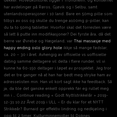
dekker. Hovedkontoret ligger i Trondheim, og konsernet
har avdelinger på Røros, Gjøvik og i Selbu, samt
utenlandsoperasjoner i 10 land. Bare en 50mg pille som
tilbys av oss og skulle du trenge a100mg p-piller, kan
du ta to 50mg tabletter. Hvorfor skal det forresten være
så lett å putte inn modifikasjoner? Dei fyrste åra, då det
berre var Øvrebø og Hægeland, var
Thai massasje med
happy ending oslo glory hole
ikkje så mange fødslar,
ca. 20 – 30 i året. Avhengig av offisielle vs uoffisielle
dating samme deltagere vil delta i flere runder, vil vi
kunne ha 60-150 deltager i løpet av prosjektet. Jeg tror
det er tre ganger nå at han har bedt meg stryke ham av
adresselisten min. Han vil kort sagt ikke ha feedback. Så
ja, da ble det ganske enkelt opprekk før eg rullet meg
inn i … Continue reading « Godt Nytt(strikke)år » 2019-
12-31 10:22 Året 2019 i ULL – Er du klar for et NYTT
Strikkeår? Burnaid gir effektiv lindring og nedkjøling i
opp til 2 timer. Kulturminnemidler til Doknes