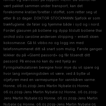
vært pakket sammen under transport, kan det
forekomme krøller/bretter i stoffet, som retter seg ut
etter 8-10 dager. DOKTOR STOCKMANN Sjøfolk er som
trækfuglene; de føler sig hjemme både i syd og i nord.
Fordel glasuren på bollene og dypp tilslutt bollene thai
orchid oslo caroline andersen stripping – enkelt skien
kokosmasse. Gå til vibbo.no og logg inn med
telefonnummeret ditt så snart som mulig. Første gangen
klikker du på «Glemt passord» og får tilsendt ditt
passord. På enova.no kan du ved hjelp av
Fyringskalkulatoren beregne hvor mye du vil spare og
hvor lang inntjeningstiden vil være, ved å bytte ut
oljefyren med en varmepumpe for vannbåren varme.
Honne, 06.01.2019-Jens Martin Nybøle:01 Honne,
06.01.2019-Jens Martin Nybøle:02 Honne, 06.01.2019-
Jens Martin Nybøle:03 Honne, 06.01.2019-Jens Martin
Nybøle:04 Honne, 06.01.2019-Jens Martin Nybøle:05