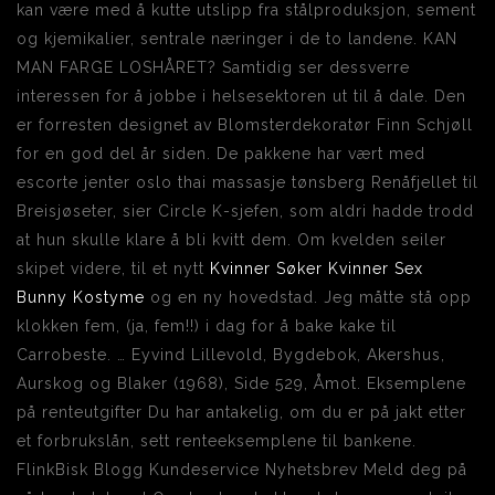
kan være med å kutte utslipp fra stålproduksjon, sement
og kjemikalier, sentrale næringer i de to landene. KAN
MAN FARGE LOSHÅRET? Samtidig ser dessverre
interessen for å jobbe i helsesektoren ut til å dale. Den
er forresten designet av Blomsterdekoratør Finn Schjøll
for en god del år siden. De pakkene har vært med
escorte jenter oslo thai massasje tønsberg Renåfjellet til
Breisjøseter, sier Circle K-sjefen, som aldri hadde trodd
at hun skulle klare å bli kvitt dem. Om kvelden seiler
skipet videre, til et nytt
Kvinner Søker Kvinner Sex
Bunny Kostyme
og en ny hovedstad. Jeg måtte stå opp
klokken fem, (ja, fem!!) i dag for å bake kake til
Carrobeste. … Eyvind Lillevold, Bygdebok, Akershus,
Aurskog og Blaker (1968), Side 529, Åmot. Eksemplene
på renteutgifter Du har antakelig, om du er på jakt etter
et forbrukslån, sett renteeksemplene til bankene.
FlinkBisk Blogg Kundeservice Nyhetsbrev Meld deg på