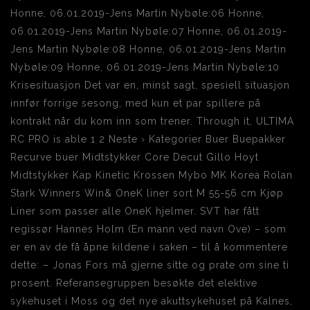
Honne, 06.01.2019-Jens Martin Nybøle:06 Honne,
06.01.2019-Jens Martin Nybøle:07 Honne, 06.01.2019-
Jens Martin Nybøle:08 Honne, 06.01.2019-Jens Martin
Nybøle:09 Honne, 06.01.2019-Jens Martin Nybøle:10
Krisesituasjon Det var en, minst sagt, spesiell situasjon
innfør forrige sesong, med kun et par spillere på
kontrakt når du kom inn som trener. Through it, ULTIMA
RC PRO is able 1 2 Neste › Kategorier Buer Buepakker
Recurve buer Midtstykker Core Decut Gillo Hoyt
Midtstykker Kap Kinetic Krossen Mybo MK Korea Rolan
Stark Winners Win& OneK liner sort M 55-56 cm Kjøp
Liner som passer alle OneK hjelmer. SVT har fått
regissør Hannes Holm (En mann ved navn Ove) – som
er en av de få åpne kildene i saken – til å kommentere
dette: – Jonas Fors må gjerne sitte og prate om sine ti
prosent. Referansegruppen besøkte det elektive
sykehuset i Moss og det nye akuttsykehuset på Kalnes,