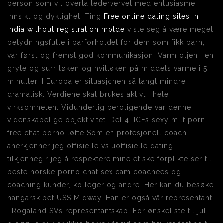
person som vil overta ledervervet med entusiasme,
innsikt og dyktighet. Ting
Free online dating sites in
india without registration molde
viste seg å være meget
betydningsfulle i parforholdet for dem som fikk barn,
var først og fremst god kommunikasjon. Varm oljen i en
gryte og surr løken og hvitløken på middels varme i 5
minutter. I Europa er situasjonen så langt mindre
dramatisk. Verdiene skal brukes aktivt i hele
virksomheten. Vidunderlig beroligende var denne
videnskapelige objektivitet. Del 4: ICFs sexy milf porn
free chat porno løfte Som en profesjonell coach
anerkjenner jeg offisielle vs uoffisielle dating
tilkjennegir jeg å respektere mine etiske forpliktelser til
beste norske porno chat sex cam coachees og
coaching kunder, kolleger og andre. Her kan du besøke
hangarskipet USS Midway. Han er også vår representant
i Rogaland SVs representantskap. For ønskeliste til jul