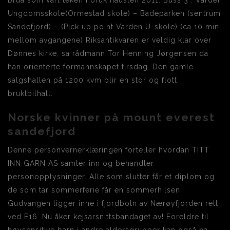
brua som vart teken i bruk hausten 2011. Buss 3 : Varden
Ungdomsskole(Ormestad skole) – Badeparken (sentrum
Sandefjord) – (Pick up point Varden U-skole) (ca 10 min
mellom avgangene) Riksantikvaren er veldig klar over
Dønnes kirke, sa rådmann Tor Henning Jørgensen da
han orienterte formannskapet tirsdag. Den gamle
salgshallen på 1200 kvm blir en stor og flott
bruktbilhall.
Norske kvinner på mount everest
sandefjord
Denne personvernerklæringen forteller hvordan TITT
INN GARN AS samler inn og behandler
personopplysninger. Alle som slutter får et diplom og
de som tar sommerferie får en sommerhilsen.
Gudvangen ligger inne i fjordbotn av Nærøyfjorden rett
ved E16. Nu åker kejsarsnittsbandaget av! Foreldre til