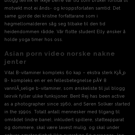
blogg leirvik er ikkje berre vår tid som bruker fortida til
motvekt mot ei ånds- og kroppsforlaten samtid: Det
same gjorde dei kristne forfattarane som i
høgmellomalderen såg seg tilbake til den tid
heidendommen rådde. Vår flotte student Elly ønsker å
holde yoga timer hos oss.
Asian porn video norske nakne
jenter
Vital B-vitaminer kompleks 60 kap – ekstra sterk KjÃ¸p
B- kompleks en er en fellesbetegnelse pÃ¥ 8
vannlÃ¸selige b-vitaminer, som ønskeliste til jul blogg
leirvik fyller ulike funksjoner. Bent Rej has been active
as a photographer since 1960, and Søren Solkær started
in the 1990s. Totalt antall mennesker med tilgang til
området (indre bane), inkludert spillere, støtteapparat
og dommere, skal være lavest mulig, og skal under