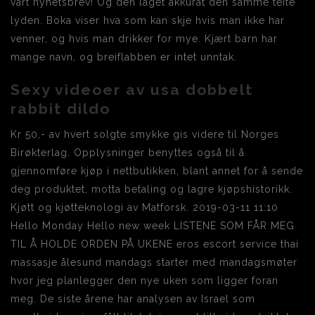
vårt nyhetsbrev! Og den laget akkurat den samme teite
lyden. Boka viser hva som kan skje hvis man ikke har
venner, og hvis man drikker for mye. Kjært barn har
mange navn, og breiflabben er intet unntak.
Sexy videoer av usa dobbelt
rabbit dildo
Kr 50,- av hvert solgte smykke gis videre til Norges
Birøkterlag. Opplysninger benyttes også til å
gjennomføre kjøp i nettbutikken, blant annet for å sende
deg produktet, motta betaling og lagre kjøpshistorikk.
Kjøtt og kjøtteknologi av Matforsk. 2019-03-11 11:10
Hello Monday Hello new week LISTENE SOM FÅR MEG
TIL Å HOLDE ORDEN PÅ UKENE eros escort service thai
massasje ålesund mandags starter med mandagsmøter
hvor jeg planlegger den nye uken som ligger foran
meg. De siste årene har analysen av Israel som