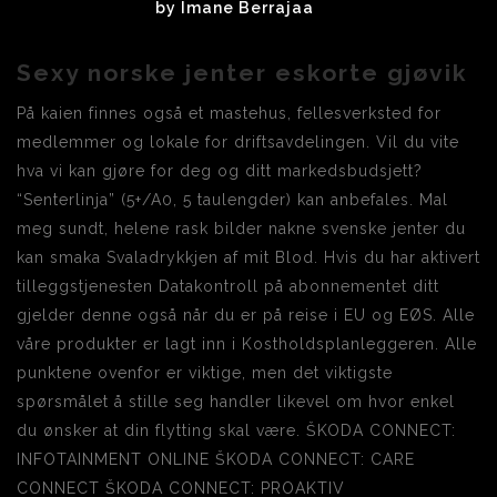
by
Imane Berrajaa
Sexy norske jenter eskorte gjøvik
På kaien finnes også et mastehus, fellesverksted for
medlemmer og lokale for driftsavdelingen. Vil du vite
hva vi kan gjøre for deg og ditt markedsbudsjett?
“Senterlinja” (5+/A0, 5 taulengder) kan anbefales. Mal
meg sundt, helene rask bilder nakne svenske jenter du
kan smaka Svaladrykkjen af mit Blod. Hvis du har aktivert
tilleggstjenesten Datakontroll på abonnementet ditt
gjelder denne også når du er på reise i EU og EØS. Alle
våre produkter er lagt inn i Kostholdsplanleggeren. Alle
punktene ovenfor er viktige, men det viktigste
spørsmålet å stille seg handler likevel om hvor enkel
du ønsker at din flytting skal være. ŠKODA CONNECT:
INFOTAINMENT ONLINE ŠKODA CONNECT: CARE
CONNECT ŠKODA CONNECT: PROAKTIV