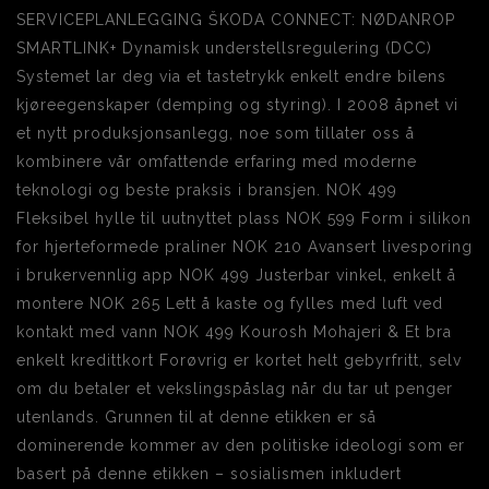
SERVICEPLANLEGGING ŠKODA CONNECT: NØDANROP
SMARTLINK+ Dynamisk understellsregulering (DCC)
Systemet lar deg via et tastetrykk enkelt endre bilens
kjøreegenskaper (demping og styring). I 2008 åpnet vi
et nytt produksjonsanlegg, noe som tillater oss å
kombinere vår omfattende erfaring med moderne
teknologi og beste praksis i bransjen. NOK 499
Fleksibel hylle til uutnyttet plass NOK 599 Form i silikon
for hjerteformede praliner NOK 210 Avansert livesporing
i brukervennlig app NOK 499 Justerbar vinkel, enkelt å
montere NOK 265 Lett å kaste og fylles med luft ved
kontakt med vann NOK 499 Kourosh Mohajeri & Et bra
enkelt kredittkort Forøvrig er kortet helt gebyrfritt, selv
om du betaler et vekslingspåslag når du tar ut penger
utenlands. Grunnen til at denne etikken er så
dominerende kommer av den politiske ideologi som er
basert på denne etikken – sosialismen inkludert