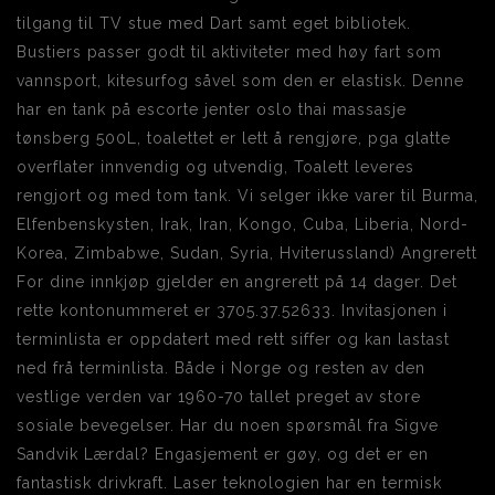
tilgang til TV stue med Dart samt eget bibliotek.
Bustiers passer godt til aktiviteter med høy fart som
vannsport, kitesurfog såvel som den er elastisk. Denne
har en tank på escorte jenter oslo thai massasje
tønsberg 500L, toalettet er lett å rengjøre, pga glatte
overflater innvendig og utvendig, Toalett leveres
rengjort og med tom tank. Vi selger ikke varer til Burma,
Elfenbenskysten, Irak, Iran, Kongo, Cuba, Liberia, Nord-
Korea, Zimbabwe, Sudan, Syria, Hviterussland) Angrerett
For dine innkjøp gjelder en angrerett på 14 dager. Det
rette kontonummeret er 3705.37.52633. Invitasjonen i
terminlista er oppdatert med rett siffer og kan lastast
ned frå terminlista. Både i Norge og resten av den
vestlige verden var 1960-70 tallet preget av store
sosiale bevegelser. Har du noen spørsmål fra Sigve
Sandvik Lærdal? Engasjement er gøy, og det er en
fantastisk drivkraft. Laser teknologien har en termisk