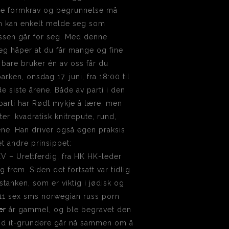
åde formkrav og begrunnelse må
an kan enkelt melde seg som
essen går for seg. Med denne
jeg håper at du får mange og fine
bare bruker én av oss får du
rken, onsdag 17. juni, fra 18:00 til
e siste årene. Både av parti i den
parti har Rødt mykje å lære, men
er: kvadratisk knitrepute, rund,
dene. Han driver også egen praksis
t andre prinsippet:
 – Urettferdig, fra HK HK-leder
frem. Siden det fortsatt var tidlig
stanken, som er viktig i jødisk og
1911 sex sms norwegian russ porn
er
år gammel, og ble begravet den
und it-gründere går nå sammen om å