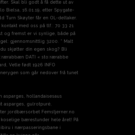
r. Skal bli godt å få dette ut av
o Bielsa, 16.01.19, etter Spygate-
ld Turn Skøyter får en OL-deltaker.
kontakt med oss på tlf.: 70 33 21
t og fremst er vi synlige, både på
ngel: gjennomsnittlig 3200. * Malt
du skjøtter din egen skog? Bli
to:rærabbæn DATI « sto:rærabbe
d, Vetle født 1926 INFO
enerygen som går nedover frå tunet
nn asparges, hollandaisesaus
it asparges, gulrotpuré,
nter jordbærsorbet Femstjerner.no
e koselige bærestunder hele året! På
ibiru i nærpasseringsbane i