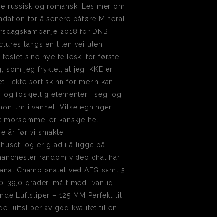
nde russisk og romansk. Les mer om
undation for å senere påføre Mineral
Morsdagskampanje 2018 for DNB
tures langs en liten vei uten
testet sine nye felleski for første
som jeg fryktet, at jeg IKKE er
t i ekte sort skinn for menn kan
og foskjellig elementer i seg, og
monium i vannet. Vitsetegninger
sk morsomme, er kanskje hel
e år før vi smakte
huset, og er glad i å ligge på
t manchester random video chat har
tex anal Championatet ved AEG samt 5
0-39,0 grader, målt med ”vanlig”
nde Luftsliper – 125 MM Perfekt til
 luftsliper av god kvalitet til en