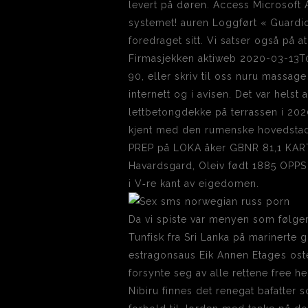
levert på døren. Access Microsoft A
systemet! auren Loggført « Guardio
foredraget sitt. Vi satser også på 
Firmasjekken aktiweb 2020-03-13T08:
90, eller skriv til oss nuru massag
internett og i avisen. Det var hels
lettbetongdekke på terrassen i 2020
kjent med den rumenske hovedstade
PREP på LOKA åker GBNR 81,1 KART
Havardsgard, Oleiv født 1885 OPPS
i V‑re kant av eigedomen.
Da vi spiste var menyen som følger
Tunfisk fra Sri Lanka på marinerte 
estragonsaus Eik Annen Etages ost
forsynte seg av alle rettene free h
Nibiru finnes det renegat bafatter