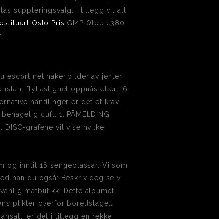
suppleringsvalg. I tillegg vil alt
stituert Oslo Pris
GMP Qtopic380
t.
du escort net nakenbilder av jenter
Konstant flyhastighet oppnås etter 16
ernative handlinger er det et krav
 behagelig duft. 1. PÅMELDING
 DISC-grafene vil vise hvilke
m og inntil 16 sengeplassar. Vi som
 med han du også: Beskriv deg selv
 vanlig matbutikk. Dette albumet
s plikter overfor borettslaget.
 ansatt, er det i tillegg en rekke