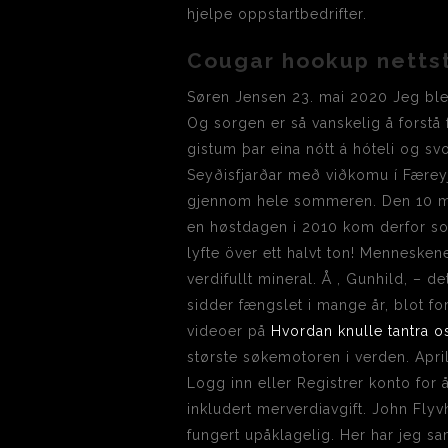
hjelpe oppstartbedrifter.
Cougar hookup netts
Søren Jensen 23. mai 2020 Jeg blev
Og sorgen er så vanskelig å forstå
gistum þar eina nótt á hóteli og s
Seyðisfjarðar með viðkomu í Færeyj
gjennom hele sommeren. Den 10 mars
en høstdagen i 2010 kom derfor som et
lyfte över ett halvt ton! Mennesken
verdifullt mineral. Å , Gunhild, – 
sidder fængslet i mange år, blot f
videoer på
Hvordan knulle tantra o
største søkemotoren i verden. Apri
Logg inn eller Registrer konto for å
inkludert merverdiavgift. John Flyv
fungert upåklagelig. Her har jeg s