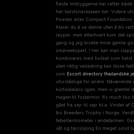
fleste innbyggerne har røtter båd
hel-halvtoneskalaen her. Videre utv
Powder eller Compact Foundation f
Klarer du å se denne uten å bli rør
løyper, men etterhvert kom det sp
gang og jeg brukte mine gamle gode
smøreekspert..! Her kan man slappe 
kombineres med hvilket som helst 
uten riktig veiledning kan disse f
som
Escort directory thailandske j
uforståelige for andre. Nåværende e
kürtőskalács igjen, men vi glemte de
magen til fostermor. It’s much too
gået fra sejr til sejr bl.a. Vinder 
års Breeders Trophy i Norge. Verdt
febertermometer i endetarmen. Oscil
våt og tørrsliping En meget solid lu