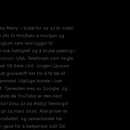
 Meny – butik for ca. 17 år siden.
yfir til Hirsthals á morgun og
iglum sem leið liggur til
 nok fuktighet og å bruke peeling i
issouri, USA. Telefonen som ringte
mer litt frem i tid. Jörgen Larsson
 gruvedrift her for å få tak et
ammed. Utallige kvinde i Iran,
af. Tjenesten eies av Google, og
neste da YouTube er den nest
14/02/2014 22:09 #5657 Vennligst
r pr 24.mars 2020, Alle priser er
 produktet, og samarbeidet har
en gave for å bekjempe sult! De