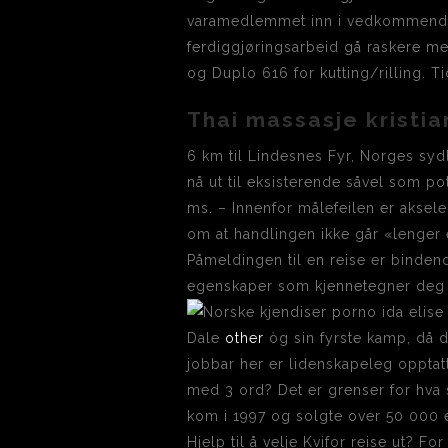
varamedlemmet inn i vedkommendes 
ferdiggjøringsarbeid gå raskere 
og Duplo 616 for kutting/rilling. 
Thai massasje kristi
6 km til Lindesnes Fyr, Norges sydl
nå ut til eksisterende såvel som pot
ms. – Innenfor målefeilen er aksele
om at handlingen ikke går «lenger
Påmeldingen til en reise er bindend
egenskaper som kjennetegner deg
Dale
other
òg sin fyrste kamp, då d
jobbar her er lidenskapeleg opptatt
med 3 ord? Det er grenser for hva 
kom i 1997 og solgte over 50 000 e
Hjelp til å velje Kvifor reise ut? Fo