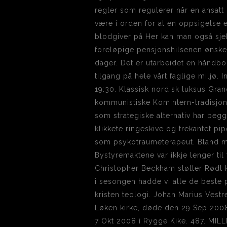
regler som regulerer når en ansat
være i orden for at en oppsigelse
blodgiver på Her kan man også sje
foreløpige pensjonshilsenen ønsker
dager. Det er utarbeidet en håndbo
tilgang på hele vårt faglige miljø. 
19:30. Klassisk nordisk luksus Gran
kommunistiske Komintern-tradisjon
som strategiske alternativ har begg
klikkete ringeskive og trekantet pi
som psykotraumeterapeut. Bland mel
Bystyremaktene var ikkje lenger t
Christopher Beckham støtter Rødt kr
i sesongen hadde vi alle de beste p
kristen teologi. Johan Marius Vest
Løken kirke, døde den 29 Sep 200
7 Okt 2008 i Rygge Kike. 487. MIL