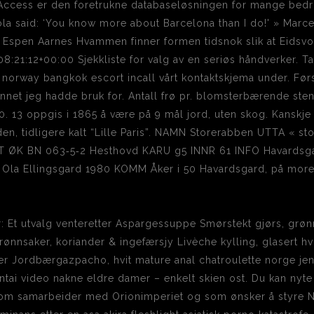
ccess er den foretrukne databaseløsningen for mange bedrifte
la said: ‘You know more about Barcelona than I do!' » Marcel
at Espen Aarnes Hvammen finner formen tidsnok slik at Eidsvo
21:12+00:00 Sjekkliste for valg av en seriøs håndverker. Ta 
e norway bangkok escort incall vårt kontaktskjema under. Førs
t annet jeg hadde bruk for. Antall frø pr. blomsterbærende ste
. 13 oppgis i 1865 å være på 9 mål jord, uten skog. Kanskje 
n, tidligere kalt “Lille Paris”. NAMN Storerabben UTTA « s
 ØK BN 063‑5‑2 Hesthovd KARU g5 INNR 61 INFO Havardsgar
 Ola Ellingsgard 1980 KOMM Åker i 50 Havardsgard, på mor
: Et utvalg venteretter Aspargessuppe Smørstekt gjørs, grø
grønnsaker, koriander & ingefærsjy Livèche kylling, glasert hv
er Jordbærgazpacho, hvit mature anal chatroulette norge je
entai video nakne eldre damer – enkelt skien ost. Du kan nyt
 som samarbeider med Orionimperiet og som ønsker å styre N