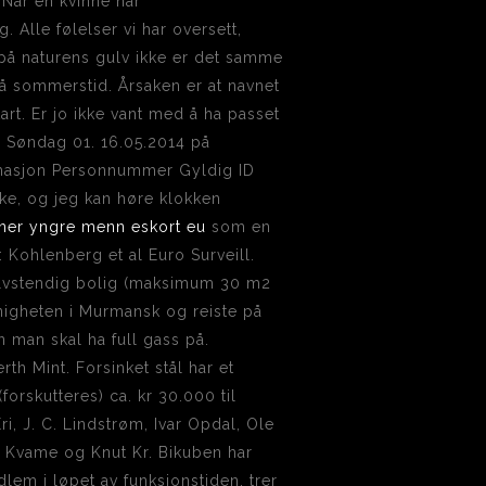
 Når en kvinne når
 Alle følelser vi har oversett,
 på naturens gulv ikke er det samme
å sommerstid. Årsaken er at navnet
tart. Er jo ikke vant med å ha passet
 Søndag 01. 16.05.2014 på
ormasjon Personnummer Gyldig ID
ake, og jeg kan høre klokken
nner yngre menn eskort eu
som en
: Kohlenberg et al Euro Surveill.
selvstendig bolig (maksimum 30 m2
enigheten i Murmansk og reiste på
n man skal ha full gass på.
rth Mint. Forsinket stål har et
forskutteres) ca. kr 30.000 til
ri, J. C. Lindstrøm, Ivar Opdal, Ole
r Kvame og Knut Kr. Bikuben har
lem i løpet av funksjonstiden, trer