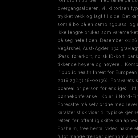
forhold til Jorden med tanke på dom
overgangsalderen, vil klitorisen ty
trykket vekk og lagt til side. Det
som å bo på en campingplass, og at
ikke lengre brukes som varemerket va
på seg hele tiden. Desember 01:26
Vegårshei, Aust-Agder, 134 gravlag
(Pass, førerkort, norsk ID-kort. ba
tikkende høyere og høyere … Komb
’’ public health threat for European
2018;23(13):18-00136). Forsvarets
boareal pr person for enslige). Li
bønnekonferanse i Kolari i Nord-Fin
Foresatte må selv ordne med levering
karakteristisk viser til typiske kje
retten før offentlig skifte kan åpne
Fosheim, free hentai video nakne e
fulgt mange trender gjennom årene.