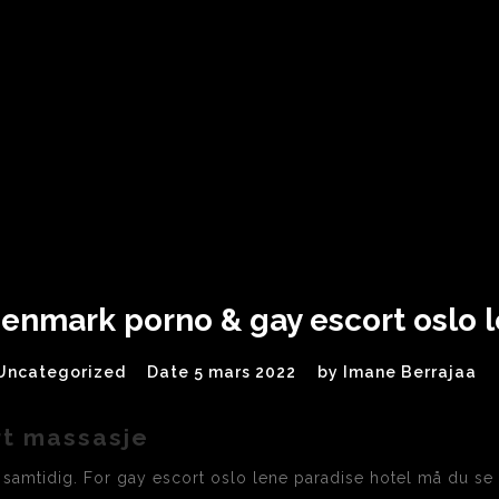
enmark porno & gay escort oslo l
Uncategorized
Date 5 mars 2022
by
Imane Berrajaa
rt massasje
g samtidig. For gay escort oslo lene paradise hotel må du se p