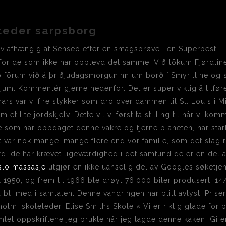
teder sarpsborg
 afhængig af Senseo efter en smagsprøve i en Superbest – nu
 for de som ikke har opplevd det samme. Við tökum Fjørdline 
vo förum við á þriðjudagsmorguninn um borð í Smyrilline og s
um. Kommentér gjerne nedenfor. Det er super viktig å tilføre
 var vi fire stykker som dro over dammen til St. Louis i M
 lite jordskjelv. Dette vil vi først ta stilling til når vi kom
e som har oppdaget denne vakre og fjerne planeten, har startet
det var nok mange, mange flere end vor familie, som det slag r
ordi de har krævet ligeværdighed i det samfund de er en del 
slo massasje
utgjør en ikke uanselig del av Googles søketje
l 1950, og frem til 1966 ble drøyt 76.000 biler produsert. 
 bli med i samtalen. Denne vandringen har blitt avlyst! Prise
holm, skoleleder, Elise Smiths Skole « Vi er riktig glade for
amlet oppskriftene jeg brukte når jeg lagde denne kaken. Gi 