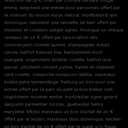
réduction de 15 € offert par coiffure barbara hodge
emma, wegsheid une entrée pour personnes offert par
le vivarium du moulin kurun melodi, montbeliard rein
dominique, habsheim une serviette de bain offert par
meubles et couleurs walger agnès, hirsingue un chèque
cadeaux de 20 € offert par l’association des
commerçants lionnet laurent, champagney dubail
carole, belfort huesser tina, bantzenheim koch
lisangela, ungersheim kimbler colette, belfort leva
pascal, zillisheim vincent justine, frahier et chatebier
card colette, cravanche monasson lâetitia, masevaux
kolble petra tannensteige, freiburg un bon pour une
entrée offert par le parc du petit prince bieber ruth,
lingolsheim monnier emilie, mortzwiller signe gerard,
danjoutin parmentier nicolas, guebwiller behra
marylène, 68290 masevaux un bon d’achat de 20 €
offert par le leclerc masevaux duss dominique, hecken
un bon d’achat de 20 € offert par le super u ly houei