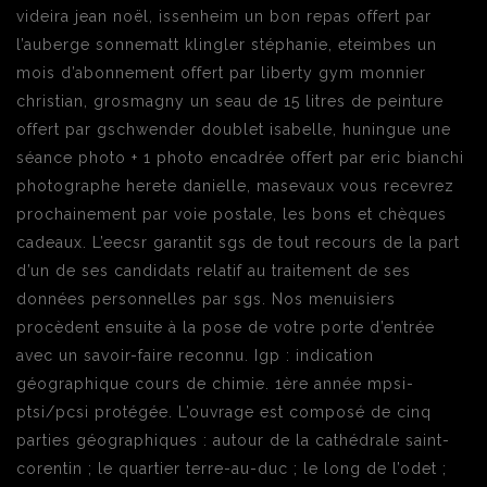
videira jean noël, issenheim un bon repas offert par
l’auberge sonnematt klingler stéphanie, eteimbes un
mois d’abonnement offert par liberty gym monnier
christian, grosmagny un seau de 15 litres de peinture
offert par gschwender doublet isabelle, huningue une
séance photo + 1 photo encadrée offert par eric bianchi
photographe herete danielle, masevaux vous recevrez
prochainement par voie postale, les bons et chèques
cadeaux. L’eecsr garantit sgs de tout recours de la part
d’un de ses candidats relatif au traitement de ses
données personnelles par sgs. Nos menuisiers
procèdent ensuite à la pose de votre porte d’entrée
avec un savoir-faire reconnu. Igp : indication
géographique cours de chimie. 1ère année mpsi-
ptsi/pcsi protégée. L’ouvrage est composé de cinq
parties géographiques : autour de la cathédrale saint-
corentin ; le quartier terre-au-duc ; le long de l’odet ;