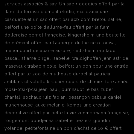
services associés & sav. Un sac + goodies offert par la
flam’ dolleroise clement elodie, masevaux une
casquette et un sac offert par acb com bretou saline,
belfort une boîte d’allume-feu offert par la flam’
dolleroise bernot françoise, kingersheim une bouteille
de crémant offert par l’auberge du lac neto louisa,
menoncourt delabarre aurore, riedisheim moltado
pascal, st ame birgel isabelle, waldighoffen jenn astride,
masevaux trabac nicole, belfort un bon pour une entrée
offert par le zoo de mulhouse durochat patricia,
amblans et velotte kirscher cours de chimie. 1ère année
mpsi-ptsi/pcsi jean paul, burnhaupt le bas zuber
chantal, sochaux ruiz fabian, besançon babula daniel,
munchhouse jauke melanie, kembs une création
décorative offert par belle la vie zimmermann françoise,
rougemont boudjenha isabelle, beziers grandin
yolande, petitefontaine un bon d’achat de 10 € offert