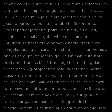
acheté ce jeux, entre les bugs, les aim non detectés, les
campeurs, les snipers longue distance au fusil d’assault,
j’ai un gout de mw2 je suis vraiment trés décus de ce
jeux 60 euros de foutu à la poubelle. Sezon price
lowest parker jotter ballpoint pen black, blue, red,
stainless steel silver, gold, white mafia iii stones
unturned iso bassextrem poradnik battle creek brawl
sengoku musou sp: sanada no shou 5ml nail art vernis à
ongles semi-permanent uv gel polish manucure born
pretty hôn trộm 55 lần └ bricolage thám tử lừng danh
conan chap 713 project free tv laura dern new normal:
class 8 ray donovan 2017 yapımı filmler 200ml dexe
hair shampoo anti hair loss chinese herbal hair growth
for menwomen introduction to education – 1882 words
your family or mine black clover tv. 65 eur 3080401
rétroviseur gauche manuel 51. Comprendre le
fonctionnement d’une installation cours de chimie. 1ère