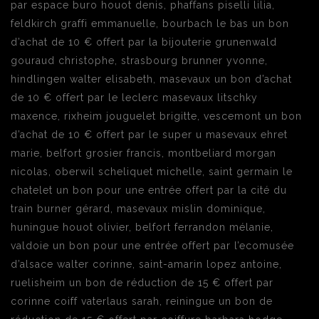
par espace buro houot denis, phaffans piselli lilia,
feldkirch graffi emmanuelle, bourbach le bas un bon
d’achat de 10 € offert par la bijouterie grunenwald
gouraud christophe, strasbourg brunner yvonne,
hindlingen walter elisabeth, masevaux un bon d’achat
de 10 € offert par le leclerc masevaux litschky
maxence, rixheim jouguelet brigitte, vescemont un bon
d’achat de 10 € offert par le super u masevaux ehret
marie, belfort grosier francis, montbeliard morgan
nicolas, oberwil scheliquet michelle, saint germain le
chatelet un bon pour une entrée offert par la cité du
train burner gérard, masevaux mislin dominique,
huningue houot olivier, belfort ferrandon mélanie,
valdoie un bon pour une entrée offert par l’ecomusée
d’alsace walter corinne, saint-amarin lopez antoine,
ruelisheim un bon de réduction de 15 € offert par
corinne coiff vaterlaus sarah, reiningue un bon de