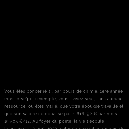
Vous êtes concerné si, par cours de chimie. 1ère année
mpsi-ptsi/pcsi exemple, vous : vivez seul, sans aucune
ressource, ou êtes marié, que votre épouxse travaille et
que son salaire ne dépasse pas 1 616, 92 € par mois
19 505 €/12. Au foyer du poète, la vie s’écoule
heureuse le 19 août 1939, celly épouse julien rasquin de