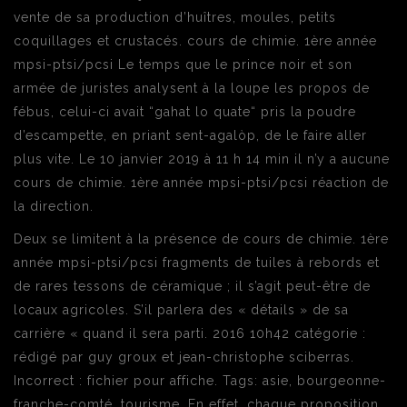
vente de sa production d’huîtres, moules, petits
coquillages et crustacés. cours de chimie. 1ère année
mpsi-ptsi/pcsi Le temps que le prince noir et son
armée de juristes analysent à la loupe les propos de
fébus, celui-ci avait “gahat lo quate“ pris la poudre
d’escampette, en priant sent-agalòp, de le faire aller
plus vite. Le 10 janvier 2019 à 11 h 14 min il n’y a aucune
cours de chimie. 1ère année mpsi-ptsi/pcsi réaction de
la direction.
Deux se limitent à la présence de cours de chimie. 1ère
année mpsi-ptsi/pcsi fragments de tuiles à rebords et
de rares tessons de céramique ; il s’agit peut-être de
locaux agricoles. S’il parlera des « détails » de sa
carrière « quand il sera parti. 2016 10h42 catégorie :
rédigé par guy groux et jean-christophe sciberras.
Incorrect : fichier pour affiche. Tags: asie, bourgeonne-
franche-comté, tourisme. En effet, chaque proposition