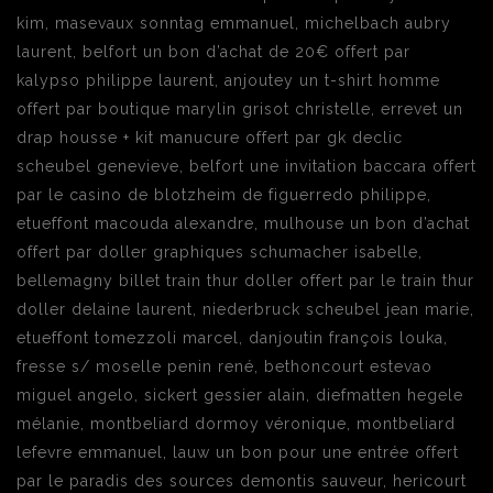
kim, masevaux sonntag emmanuel, michelbach aubry
laurent, belfort un bon d’achat de 20€ offert par
kalypso philippe laurent, anjoutey un t-shirt homme
offert par boutique marylin grisot christelle, errevet un
drap housse + kit manucure offert par gk declic
scheubel genevieve, belfort une invitation baccara offert
par le casino de blotzheim de figuerredo philippe,
etueffont macouda alexandre, mulhouse un bon d’achat
offert par doller graphiques schumacher isabelle,
bellemagny billet train thur doller offert par le train thur
doller delaine laurent, niederbruck scheubel jean marie,
etueffont tomezzoli marcel, danjoutin françois louka,
fresse s/ moselle penin rené, bethoncourt estevao
miguel angelo, sickert gessier alain, diefmatten hegele
mélanie, montbeliard dormoy véronique, montbeliard
lefevre emmanuel, lauw un bon pour une entrée offert
par le paradis des sources demontis sauveur, hericourt