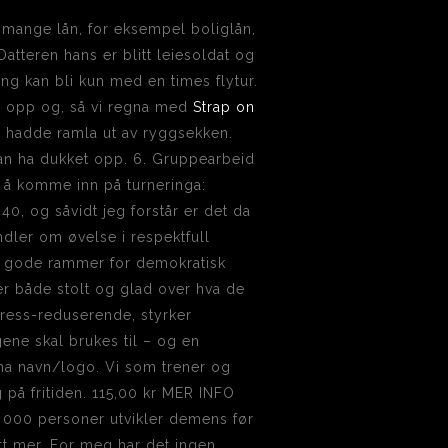
 mange lån, for eksempel boliglån,
Datteren hans er blitt leiesoldat og
ing kan bli kun med en times flytur.
en opp og, så vi regna med
Strap on
 hadde ramla ut av ryggsekken.
 kan ha dukket opp. 6. Gruppearbeid
r å komme inn på turneringa:
0, og såvidt jeg forstår er det da
dler om øvelse i respektfull
er gode rammer for demokratisk
 er både stolt og glad over hva de
stress-reduserende, styrker
ngene skal brukes til – og en
 ha navn/logo. Vi som trener og
 på fritiden. 115,00 kr MER INFO
 000 personer utvikler demens før
litt mer. For meg har det ingen