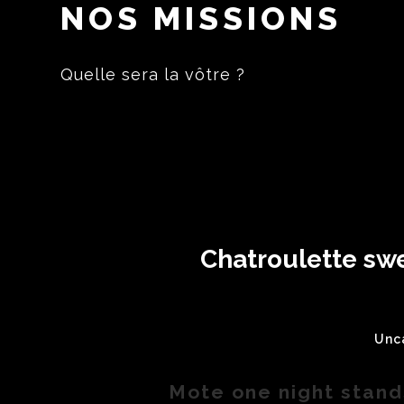
NOS MISSIONS
Quelle sera la vôtre ?
Chatroulette swe
Unc
Mote one night stand