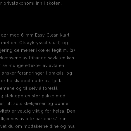
r privatøkonomi inn i skolen,
usjdør med 6 mm Easy Clean klart
 mellom Olsøykrysset (aust) og
jering de mener ikke er legitim, (2)
ekvensene av frihandelsavtalen kan
r av mulige effekter av avtalen.
ønsker forandringer i praksis, og
dorthe skappel nude pia tjelta
emene og til selv å foreslå
ag 3 stek opp en stor pakke med
, litt solsikkekjerner og bønner…
tet) er veldig viktig for helsa. Den
odkjennes av alle partene så kan
 vet du om mottakerne dine og hva