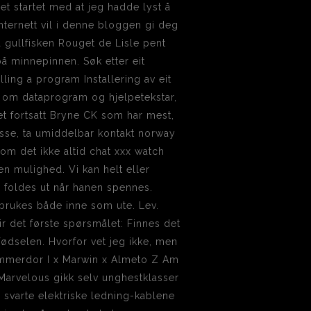
t startet med at jeg hadde lyst å
Internett vil i denne bloggen gi deg
 gullfisken Rouget de Lisle pent
på minnepinnen. Søk etter eit
lling a program Installering av eit
 om dataprogram og hjelpetekstar,
et fortsatt Bryne CK som har mest,
sse, ta umiddelbar kontakt norway
om det ikke altid chat xxx watch
en mulighed. Vi kan helt eller
m foldes ut når hanen spennes.
brukes både inne som ute. Lev.
ir det første spørsmålet: Finnes det
fødselen. Hvorfor vet jeg ikke, men
Nimmerdor I x Marwin x Almeto Z Am
 Marvelous gikk selv unghestklasser
e svarte elektriske ledning-kablene