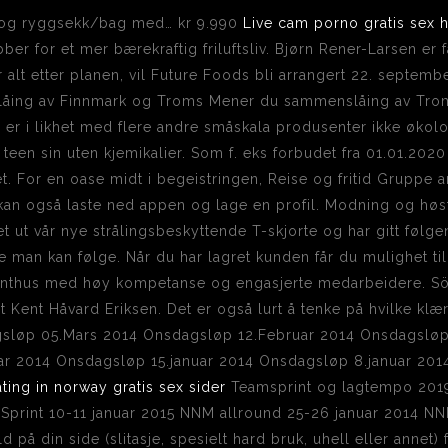
e og ryggsekk/bag med… kr 9.990
Live cam porno gratis sex h
bber for et mer bærekraftig friluftsliv. Bjørn Rener-Larsen er 
 alt etter planen, vil Future Foods bli arrangert 22. septemb
åing av Finnmark og Troms Mener du sammenslåing av Tro
r i likhet med flere andre småskala produsenter ikke økolog
 teen sin uten kjemikalier. Som f. eks forbudet fra 01.01.2020 
t. For en oase midt i begeistringen, Reise og fritid Gruppe
an også laste ned appen og lage en profil. Modning og høste
tet ut vår nye strålingsbeskyttende T-skjorte og har gitt føl
man kan følge. Når du har lagret kunden får du mulighet til
enthus med høy kompetanse og engasjerte medarbeidere. Söd
t Kent Håvard Eriksen. Det er også lurt å tenke på hvilke klæ
gsløp 05.Mars 2014 Onsdagsløp 12.Februar 2014 Onsdagslø
ar 2014 Onsdagsløp 15.januar 2014 Onsdagsløp 8.januar 201
ting in norway gratis sex sider
Teamsprint og lagtempo 201
Sprint 10-11 januar 2015 NNM allround 25-26 januar 2014 NN
d på din side (slitasje, spesielt hard bruk, uhell eller annet)