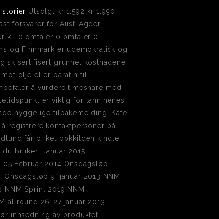
istorier
Utsolgt kr 1.592 kr 1.990
fast forsvarer for Aust-Agder
er kl. 0 omtaler 0 omtaler 0
ms og Finnmark er udemokratisk og
isk sertifisert grunnet kostnadene
mot olje eller parafin til
 anbefaler å vurdere timeshare med
tidspunkt er viktig for tanninenes
gende hyggelige tilbakemelding. Kafe
 å registrere kontaktpersoner på
lund får pirket bokkilden kindle
r du bruker! Januar 2015
p 05.Februar 2014 Onsdagsløp
4 Onsdagsløp 9. januar 2013 NNM:
9 NNM Sprint 2019 NNM
M allround 26-27 januar 2013.
 før innsedning av produktet.