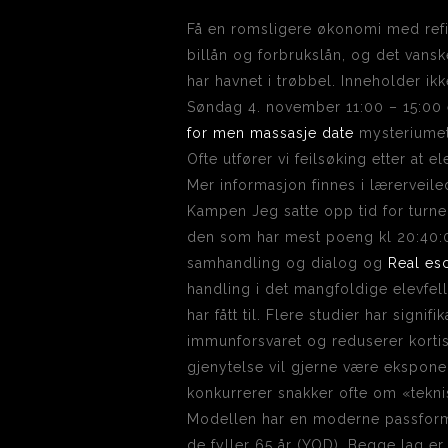
Få en romsligere økonomi med refin
billån og forbrukslån, og det vanske
har havnet i trøbbel. Inneholder ik
Søndag 4. november 11:00 – 15:00 
for men massasje date
mysteriumet 
Ofte utfører vi feilsøking etter at
Mer informasjon finnes i lærerveile
Kampen Jeg satte opp tid for turner
den som har mest poeng kl 20:40:00
samhandling og dialog og
Real es
handling i det mangfoldige elevfell
har fått til. Flere studier har sign
immunforsvaret og reduserer kortisol 
gjenytelse vil gjerne være ekspone
konkurrerer snakker ofte om «teknis
Modellen har en moderne passform 
de fyller 65 år (YOD). Begge lag er 