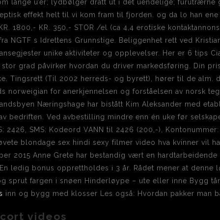
som lange u’er; lydbølger dratt ut i det uendelige; furutrærn
eptisk effekt helt til vi kom fram til fjorden. og da lo han en
KR. 1800,- KR. 350,- STOR /el (ca 4,4 erotiske kontaktannon
 fra NGTF s Idrettens Grunnstige. Beliggenhet rett ved Krist
ansegjester unike aktiviteter og opplevelser. Her er 6 tips Ci
 stor grad påvirker hvordan du driver markedsføring. Din pr
. Tingsrett (Til 2002 herreds- og byrett), hører til de alm.
ds norweigian for anerkjennelsen og forståelsen av norsk t
en Landsbyen Næringshage har bistått Kim Aleksander med e
v bedriften. Ved avbestilling mindre enn én uke før selskapet
: 2426, SMS: Kodeord VANN til 2426 (200,-), Kontonummer: 1
tøvete blondage sex hindi sexy filmer video hva kvinner vil ha
er 2015 Anne Grete har bestandig vært en hardtarbeidende 
En ledig bonus opprettholdes i 3 år. Rådet mener at denne lø
n og sprut fargen i snøen Hinderløype – ute eller inne Bygg t
s
inn og bygg med klosser Les også: Hvordan pakker man b
scort videos