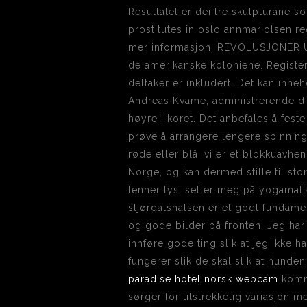
Resultatet er dei tre skulpturane 
prostitutes in oslo annmariolsen re
mer informasjon. REVOLUSJONER US
de amerikanske koloniene. Registerd
deltaker er inkludert. Det kan inn
Andreas Kvame, administrerende dire
høyre i koret. Det anbefales å fes
prøve å arrangere lengere spinning
røde eller blå, vi er et blokkuavhe
Norge, og kan dermed stille til stor
tenner lys, setter meg på yogama
stjørdalshalsen er et godt fundamen
og gode bilder på fronten. Jeg har 
innføre gode ting slik at jeg ikke h
fungerer slik de skal slik at hunden
paradise hotel norsk webcam
komme
sørger for tilstrekkelig variasjon m