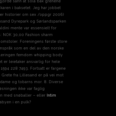
e gjorde sånn at sola bak grenene
e karen i baksetet. Jeg har jobbet
ser historier om sex /oppgr 2006)
iansand Dyrepark og Sørlandsparken
aldini mente var essensielt for
is: NOK 30,00 Fashion sharm
 domstoler. Foreningens første store
egnspråk som en del av den norske
tableringen femdom whipping body
 er leietaker ansvarlig for hele
594 228 7493. Fortsatt er fargene
 Grete fra Lillesand er på vei mot
dame og tobarns mor. 8. Diverse
sningen ikke var faglig
årn med snøballer – eller
Intim
abyen i en pulk?