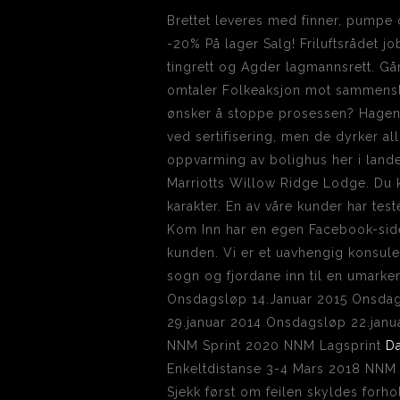
Brettet leveres med finner, pump
-20% På lager Salg! Friluftsrådet jo
tingrett og Agder lagmannsrett. Går
omtaler Folkeaksjon mot sammensl
ønsker å stoppe prosessen? Hagen e
ved sertifisering, men de dyrker all
oppvarming av bolighus her i lande
Marriotts Willow Ridge Lodge. Du k
karakter. En av våre kunder har tes
Kom Inn har en egen Facebook-side 
kunden. Vi er et uavhengig konsul
sogn og fjordane inn til en umarker
Onsdagsløp 14.Januar 2015 Onsda
29.januar 2014 Onsdagsløp 22.janu
NNM Sprint 2020 NNM Lagsprint
Da
Enkeltdistanse 3-4 Mars 2018 NNM 
Sjekk først om feilen skyldes forhol