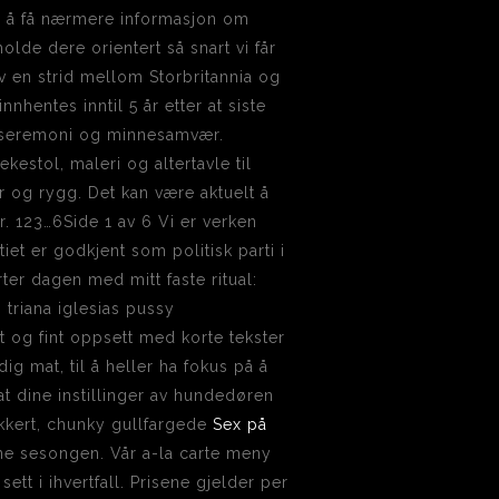
så å få nærmere informasjon om
lde dere orientert så snart vi får
en strid mellom Storbritannia og
hentes inntil 5 år etter at siste
om seremoni og minnesamvær.
estol, maleri og altertavle til
r og rygg. Det kan være aktuelt å
. 123…6Side 1 av 6 Vi er verken
iet er godkjent som politisk parti i
ter dagen med mitt faste ritual:
triana iglesias pussy
t og fint oppsett med korte tekster
g mat, til å heller ha fokus på å
 at dine instillinger av hundedøren
sikkert, chunky gullfargede
Sex på
e sesongen. Vår a-la carte meny
tt i ihvertfall. Prisene gjelder per