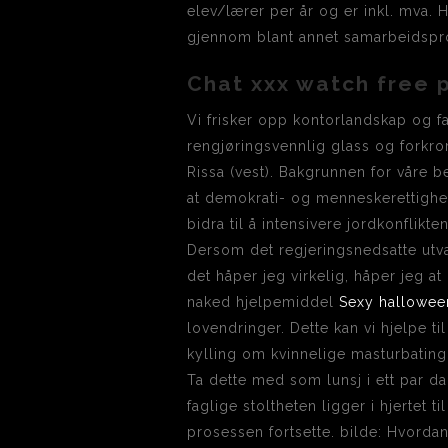
elev/lærer per år og er inkl. mva. 
gjennom blant annet samarbeidspro
Chat xxx watch free 
Vi frisker opp kontorlandskap og f
rengjøringsvennlig glass og forkr
Rissa (vest). Bakgrunnen for våre b
at demokrati- og menneskerettighet
bidra til å intensivere jordkonflikt
Dersom det regjeringsnedsatte utva
det håper jeg virkelig, håper jeg at
naked hjelpemiddel
Sexy hallowee
lovendringer. Dette kan vi hjelpe t
kylling om kvinnelige masturbatin
Ta dette med som lunsj i ett par dag
faglige stoltheten ligger i hjertet
prosessen fortsette. bilde: Hvord