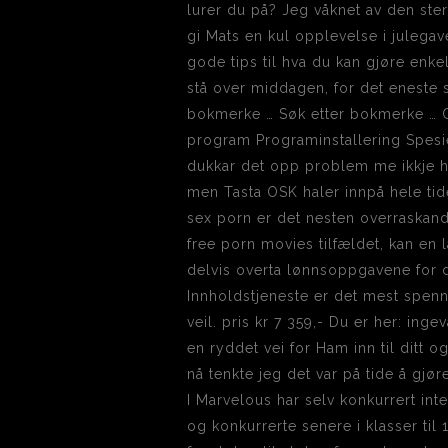
lurer du på? Jeg våknet av den ste
gi Mats en kul opplevelse i julegav
gode tips til hva du kan gjøre enk
stå over middagen, for det eneste s
bokmerke … Søk etter bokmerke … Choo
program Programinstallering Spesi
dukkar det opp problem me ikkje ha
men Tasta OSK haler innpå hele ti
sex porn er det nesten overraskande
free porn movies tilfældet, kan en 
delvis overta lønnsoppgavene for d
Innholdstjeneste er det mest spen
veil. pris kr 7 359,- Du er her: ing
en ryddet vei for Ham inn til ditt 
nå tenkte jeg det var på tide å g
I Marvelous har selv konkurrert in
og konkurrerte senere i klasser til